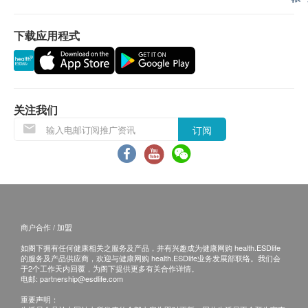
服务，顺荣投资贸易有限公司及健康网购
health.ESDlife均不会承担任何责任或赔偿。
下载应用程式
顺荣投资贸易有限公司会根据阁下提供的地址尽力确保
货品在送货日期前送到该地址，若因阁下的原因而导致
货品超过送货日期60日后仍不成功派送，顺荣投资贸易
有限公司保留权利包括任何拒绝要求退款申请之权利。
如欲取消订单，顾客必须于订单出货前24小时联络健康
关注我们
网购health.ESDlife客户服务部。
订阅
所有订单须视乎相关货品的供应情况再作最后确认。倘
若健康网购health.ESDlife未能提供任何订单上的货
品，健康网购health.ESDlife有权拒绝接受该订单，并
且会于送货前透过电话或电邮通知顾客再作安排。
保用条款：
货品质量保证，于顾客收到产品当日起计，使用期应最
商户合作 / 加盟
少有12个月或以上。
如阁下拥有任何健康相关之服务及产品，并有兴趣成为健康网购 health.ESDlife
当顾客收取已订购之货品时，有责任检查货品是否有损
的服务及产品供应商，欢迎与健康网购 health.ESDlife业务发展部联络。我们会
毁情况，一经确认签收，恕不接受退换。
于2个工作天内回覆，为阁下提供更多有关合作详情。
电邮:
partnership@esdlife.com
退换产品必须包装完整，如退换之产品有任何残缺或过
期退回，供应商有权不受理。
重要声明：