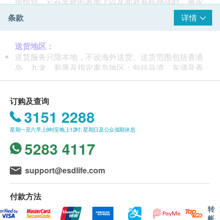
据组合。它在坚硬的表面上以及面对有机挑战时，将应
用灵活性与广谱功效相结合。这些品质使Rely +
条款
详情
On™Virkon™成为用于医疗设施，病理学和生物安全性
遏制实验室，治疗沙龙和住宅的首选消毒剂。
送货地区：
送货服务只限本地，不设海外送货。送货范围包括香港
岛、九龙、新界及指定离岛地区：包括马湾、东涌及香
港国际机场；并不适用于以下离岛地区：长洲、大屿山
(愉景湾)、南丫岛、坪洲,大澳、梅窝、昂平。
送货服务不适用于货车未能直达的送货地点。
订购及查询
3151 2288
送货费用：
星期一至六早上9时至晚上12时; 星期日及公众假期休息
购买 RelyOnVirkon 产品总额满HK$400，即可享本地
免费送货服务。账单总额未满HK$400需附加HK$80运
5283 4117
费。
我们将于确定订单后 4-7 个工作天内安排发货。
support@esdlife.com
不排除运送时间会因节日而有所影响。当八号烈风讯号
悬挂或黑色暴雨警告生效时，送货服务时间将会延迟。
付款方法
倘若由于不可抗力的原因(包括但不限于由于天灾、火
灾、水灾、意外、暴乱、战争、政府政策、罢工或任何
转
帐
不能控制的情况) 而未能准确地提供阁下所需的货品或