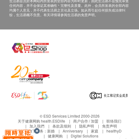
生活易会员於本网站内所发表的全部内容为即时更新，因此生活易不会预先审查
如有其他损坏或遗漏查询，顾客必须保留有效收据正
任何内容，并不会保证其准确性丶完整性及质量。此外，会员所发表的全部内容
本，并于送货后3个工作天内按下列方式联络健康网购
均属个人意见，并不代表生活易之言论及立场。如从而引起任何损失或法律纠
纷，生活易概不负责。有关详情请参阅生活易的免责声明。
health.ESDlife客户服务部跟进。
任何非损毁所导致的退货均不受理。
> 所有出售之货品均不设退款。
> 此产品由顺荣投资贸易有限公司提供。
> 宣传图片及价值仅供参考，一切以实物为准。
> 如有任何争议，顺荣投资贸易有限公司及健康网购
health.ESDlife保留最终决议权。
© ESD Services Limited 2000-2026
关于健康网购 health.ESDlife
商户合作 / 加盟
联络我们
加入我們
条款及细则
隐私声明
免责声明
生活易旗下业务：
新婚
Anniversary
家庭
healthyD
健康网购
Digital Solutions