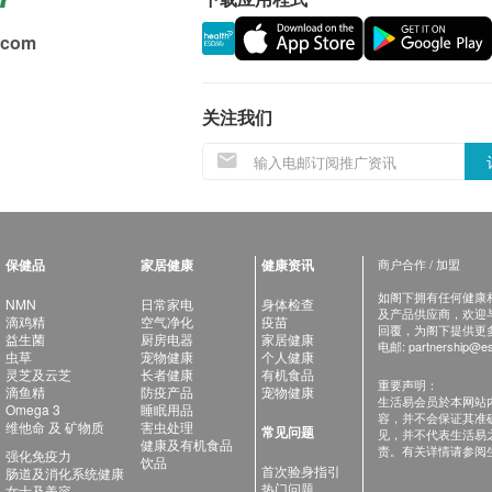
.com
关注我们
保健品
家居健康
健康资讯
商户合作 / 加盟
如阁下拥有任何健康相关
NMN
日常家电
身体检查
及产品供应商，欢迎与健
滴鸡精
空气净化
疫苗
回覆，为阁下提供更
益生菌
厨房电器
家居健康
电邮:
partnership@es
虫草
宠物健康
个人健康
灵芝及云芝
长者健康
有机食品
重要声明：
滴鱼精
防疫产品
宠物健康
生活易会员於本网站
Omega 3
睡眠用品
容，并不会保证其准
维他命 及 矿物质
害虫处理
常见问题
见，并不代表生活易
健康及有机食品
责。有关详情请参阅
强化免疫力
饮品
首次验身指引
肠道及消化系统健康
热门问题
女士及美容