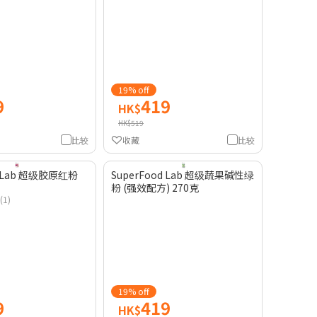
19% off
9
419
HK$
HK$519
比较
收藏
比较
d Lab 超级胶原红粉
SuperFood Lab 超级蔬果碱性绿
粉 (强效配方) 270克
(1)
19% off
9
419
HK$