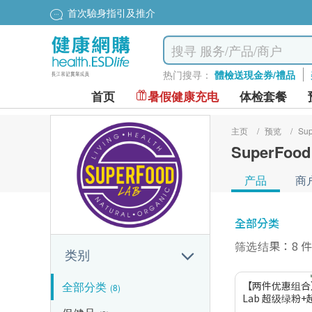
首次驗身指引及推介
热门搜寻：
體檢送現金券/禮品
首页
暑假健康充电
体检套餐
主页
/
预览
/
Sup
SuperFood
产品
商
全部分类
筛选结果：8 
类别
全部分类
【两件优惠组合】S
(8)
Lab 超级绿粉