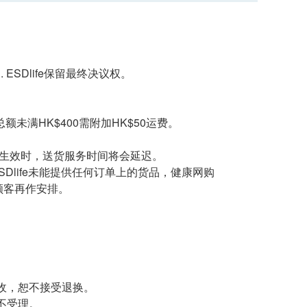
th. ESDlife保留最终决议权。
总额未满HK$400需附加HK$50运费。
告生效时，送货服务时间将会延迟。
SDlife未能提供任何订单上的货品，健康网购
知顾客再作安排。
收，恕不接受退换。
不受理。