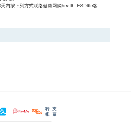
列方式联络健康网购health. ESDlife客
转
支
帐
票