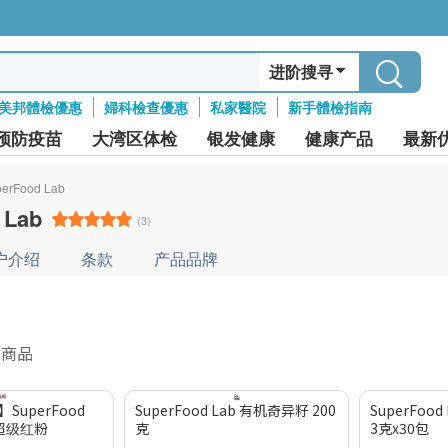
进阶搜寻
美邦體檢優惠
婦科檢查優惠
私家醫院
新手體檢指南
预防疫苗
大湾区体检
银发健康
健康产品
最新
erFood Lab
 Lab
(3)
户介绍
条款
产品品牌
件商品
uperFood
SuperFood Lab 有机奇异籽 200
SuperFoo
+超级红粉
克
3克x30包