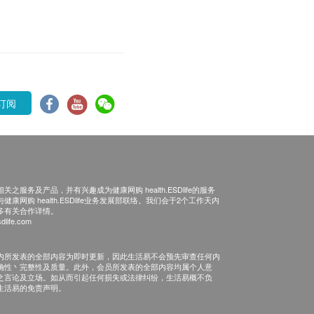
订阅
之服务及产品，并有兴趣成为健康网购 health.ESDlife的服务
康网购 health.ESDlife业务发展部联络。我们会于2个工作天内
多有关合作详情。
dlife.com
内所发表的全部内容为即时更新，因此生活易不会预先审查任何内
确性丶完整性及质量。此外，会员所发表的全部内容均属个人意
之言论及立场。如从而引起任何损失或法律纠纷，生活易概不负
生活易的免责声明。