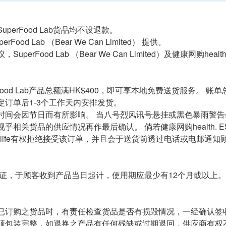
perFood Lab货品均不设退款。
rFood Lab （Bear We Can Limited） 提供。
uperFood Lab （Bear We Can Limited）及健康网购heal
rFood Lab产品总额满HK$400，即可享本地免费送货服务。 账单
定订单后1-3个工作天内安排发货。
时间会因节日而有所影响。 当八号烈风讯号悬挂或黑色暴雨警
乎相关货品的供应情况再作最后确认。 倘若健康网购health. E
. ESDlife有权拒绝接受该订单，并且会于送货前透过电话或电邮通
证，于顾客收到产品当日起计，使用期应最少有12个月或以上。
已订购之货品时，有责任检查货品是否有损毁情况，一经确认签
须包装完整，如退换之产品有任何残缺或过期退回，供应商有权