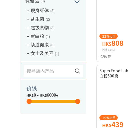
保健品
(8)
瘦身纤体
(3)
益生菌
(2)
超级食物
(8)
蛋白粉
(1)
22% off
808
HK$
肠道健康
(3)
HK$1,038
女士及美容
(1)
收藏
SuperFood 
白粉600克
价钱
0
-
6000+
HK$
HK$
19% off
439
HK$