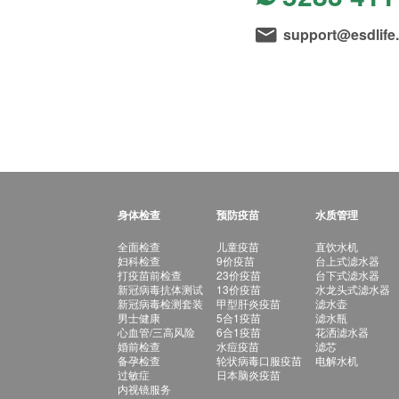
support@esdlife
身体检查
预防疫苗
水质管理
全面检查
儿童疫苗
直饮水机
妇科检查
9价疫苗
台上式滤水器
打疫苗前检查
23价疫苗
台下式滤水器
新冠病毒抗体测试
13价疫苗
水龙头式滤水器
新冠病毒检测套装
甲型肝炎疫苗
滤水壶
男士健康
5合1疫苗
滤水瓶
心血管/三高风险
6合1疫苗
花洒滤水器
婚前检查
水痘疫苗
滤芯
备孕检查
轮状病毒口服疫苗
电解水机
过敏症
日本脑炎疫苗
内视镜服务