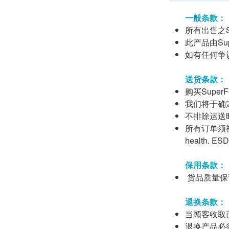
一般条款：
所有出售之Su
此产品由Supe
如有任何争议，S
送货条款：
购买Supe
我们将于确
不排除运送
所有订单须视
health
保用条款：
货品质量保
退换条款：
当顾客收取
退换产品必