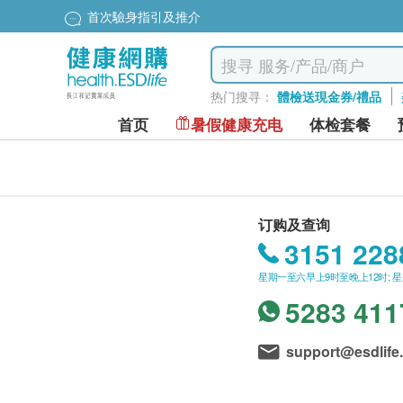
首次驗身指引及推介
热门搜寻：
體檢送現金券/禮品
首页
暑假健康充电
体检套餐
订购及查询
3151 228
星期一至六早上9时至晚上12时; 
5283 411
support@esdlife