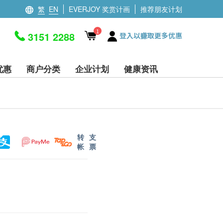
繁
EN
EVERJOY 奖赏计画
推荐朋友计划
1
3151 2288
登入以赚取更多优惠
优惠
商户分类
企业计划
健康资讯
转
支
帐
票