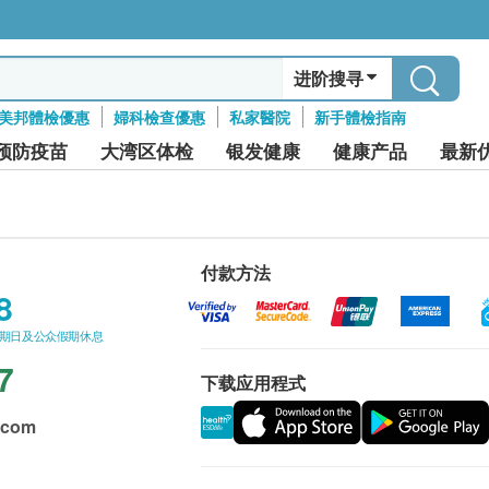
进阶搜寻
美邦體檢優惠
婦科檢查優惠
私家醫院
新手體檢指南
预防疫苗
大湾区体检
银发健康
健康产品
最新
付款方法
8
星期日及公众假期休息
7
下载应用程式
.com