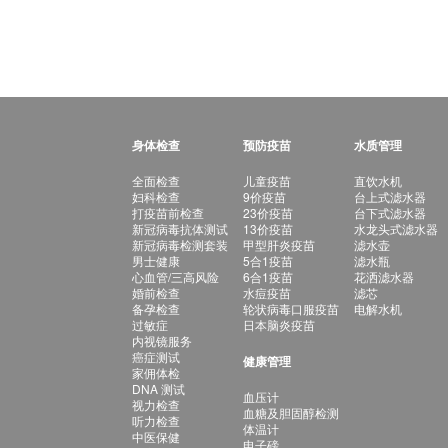
身体检查
预防疫苗
水质管理
全面检查
儿童疫苗
直饮水机
妇科检查
9价疫苗
台上式滤水器
打疫苗前检查
23价疫苗
台下式滤水器
新冠病毒抗体测试
13价疫苗
水龙头式滤水器
新冠病毒检测套装
甲型肝炎疫苗
滤水壶
男士健康
5合1疫苗
滤水瓶
心血管/三高风险
6合1疫苗
花洒滤水器
婚前检查
水痘疫苗
滤芯
备孕检查
轮状病毒口服疫苗
电解水机
过敏症
日本脑炎疫苗
内视镜服务
癌症测试
健康管理
家佣体检
DNA 测试
血压计
视力检查
血糖及胆固醇检测
听力检查
体温计
中医保健
电子磅