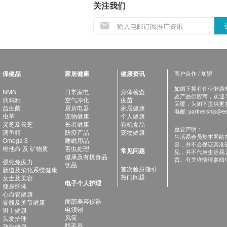
关注我们
保健品
家居健康
健康资讯
商户合作 / 加盟
如阁下拥有任何健康相关
NMN
日常家电
身体检查
及产品供应商，欢迎与健
滴鸡精
空气净化
疫苗
回覆，为阁下提供更
益生菌
厨房电器
家居健康
电邮:
partnership@es
虫草
宠物健康
个人健康
灵芝及云芝
长者健康
有机食品
重要声明：
滴鱼精
防疫产品
宠物健康
生活易会员於本网站
Omega 3
睡眠用品
容，并不会保证其准
维他命 及 矿物质
害虫处理
常见问题
见，并不代表生活易
健康及有机食品
责。有关详情请参阅
强化免疫力
饮品
首次验身指引
肠道及消化系统健康
热门问题
女士及美容
电子个人护理
瘦身纤体
心血管健康
面部美容仪器
骨骼及关节健康
电须刨
男士健康
风筒
头发护理
脱毛器
孕妇健康