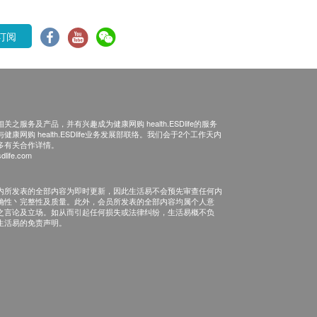
订阅
之服务及产品，并有兴趣成为健康网购 health.ESDlife的服务
康网购 health.ESDlife业务发展部联络。我们会于2个工作天内
多有关合作详情。
dlife.com
内所发表的全部内容为即时更新，因此生活易不会预先审查任何内
确性丶完整性及质量。此外，会员所发表的全部内容均属个人意
之言论及立场。如从而引起任何损失或法律纠纷，生活易概不负
生活易的免责声明。