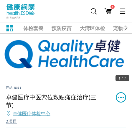
1
体检套餐
预防疫苗
大湾区体检
宠物健
1 / 7
产品:
NG31
卓健医疗中医穴位敷贴痛症治疗(三
节)
卓健医疗体检中心
2项目