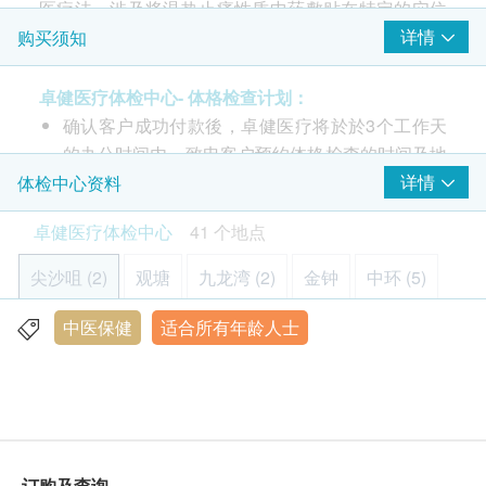
医疗法，涉及将温热止痛性质中药敷贴在特定的穴位
上。现存最早中医学经典《黄帝内经》已对经络理论
详情
购买须知
有所记载。经络系统起着运行全身气血，联系脏腑肢
节，沟通表里的作用。通过中药刺激特定穴位，可以
卓健医疗体检中心- 体格检查计划：
刺激及调节经络系统，改善经络气血循环，促进身体
确认客户成功付款後，卓健医疗将於於3个工作天
机能平衡，达到保持健康和预防疾病的目的。穴位敷
的办公时间内，致电客户预约体格检查的时间及地
贴痛症治疗适用于因正气不足、阳虚、寒盛而患有各
点，客户亦可以致电 8100 8138 或 Whatsapp
详情
体检中心资料
类痛症的人士。
8301 8301
预约。
卓健医疗体检中心
41 个地点
利用中草药材，制成
温经通络
药贴， 由注册中医师主
客户必须于预约当天出示身份证及订购确认信或电
理，按个人体质和症状， 望闻问切，辨症论治，选择
邮以确认身份。
尖沙咀 (2)
观塘
九龙湾 (2)
金钟
中环 (5)
合适的穴位敷贴治疗，有助
舒筋活络，行气止痛
， 达
体格检查计划只适用於18岁或以上人士。
致防病治病的功效，适合治疗各种痛症如肩颈痛、颈
体格检查计划不适用於星期日及公众假期。
中医保健
适合所有年龄人士
则鱼涌 (2)
沙田 (4)
屯门 (2)
元朗 (2)
青衣
椎病、腰痛、 坐骨神经痛、肩周炎、 四肢关节痛、
眼科检查计划不适用于星期六，星期日及公众假
胃痛、 经痛等。
期。
将军澳 (2)
北角
铜锣湾 (3)
旺角 (5)
佐敦 (2)
本体格检查计划有效期为6个月，客户必须於6个月
*建议求诊者每周进行1次穴位敷贴痛症治疗
东涌
愉景湾
马鞍山
上环
赤柱
乐富
内 (由确认付款日期起计)接受有关检查，逾期作
废。
订购及查询