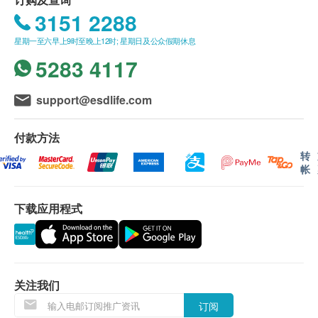
九龙尖沙咀汉口道 28 号亚太中心 6 楼 608 - 613 室
进行健康检查后，一般情况下，需大概7-14个工作
产品只适用于以下卓健中医诊所(购买后需直接致电诊
3151 2288
天跟进检查报告，工作天不包括星期六、日及公众
所预约)：
显示地图
假期。 轮侯报告讲解时间会因应不同情况 (如个别
港岛区
星期一至六早上9时至晚上12时; 星期日及公众假期休息
星期一至五︰8:30a.m. – 1:00p.m.; 2:00p.m. – 5:30p.m.
化验项目所需时间或客人指明特定时段)而有所延
铜锣湾-屈臣氏:
5283 4117
星期六︰8:30a.m. – 1:00p.m.
长。
铜锣湾恩平道44-48号恩平中心屈臣氏2楼电话:
星期日及公众假期︰休息
订购一经确认，不设更改已订购的计划，转让给第
2893 3272
support@esdlife.com
叁者及／或退款。
中环:
港铁九龙站机场快綫抵站大堂L2,KOW83商铺
如有争议，健康网购health.ESDlife保留最後决定
香港中环皇后大道中
138
号威享大厦
4
楼电话: 2160
付款方法
权。
5511
转
显示地图
帐
所有体格检查并非作为医务诊断或治疗用途。
金钟:
星期一至五︰9:00a.m. – 1:30p.m.; 2:30p.m. – 6:30p.m.
夏悫道18号金钟海富中心第1期16楼1605-09室电
星期六︰9:00a.m. – 1:00p.m.
卓健医疗体检中心 - 预防疫苗（流感疫苗 除外）：
话: 2861 0333
下载应用程式
星期日及公众假期︰休息
确认客户成功付款後，卓健医疗服务有限公司将於
鲗鱼涌:
3个工作天的办公时间内，致电客户预约疫苗注射
鲗鱼涌英皇道979号太古坊濠丰大厦304室电话:
的时间及地点，客户亦可以致电 8100 8138 或
2250 5600
Whatsapp
8301 8301
预约。
九龙区
关注我们
客户必须于预约当天出示身份证及订购确认信或电
太子:
订阅
邮以确认身份。