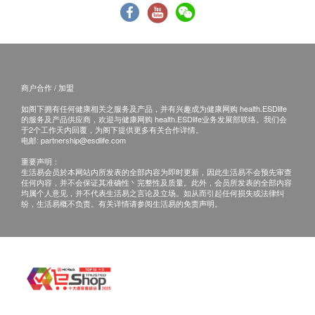
旺角荔枝角道85号德丰大厦地下电话: 2380 3313
预防疫苗产品有效期为6个月，客户必须於6个月内
旺角:
(由确认付款日期起计)接受有关注射，逾期作废
旺角弥敦道611-615号飞达商业中心7楼电话: 2392
订购一经确认，不设更改已订购的计划，转让给第
7388
叁者及／或退款。
尖沙咀:
商户合作 / 加盟
客户注射肝炎疫苗或肝炎混合疫苗前必须出示3个
尖沙咀汉口道28号亚太中心6楼608-613室电话:
月内的肝炎抗原及抗体测试报告，以确定是否合适
2312 0192
如阁下拥有任何健康相关之服务及产品，并有兴趣成为健康网购 health.ESDlife
的服务及产品供应商，欢迎与健康网购 health.ESDlife业务发展部联络。我们会
接受疫苗注射。如未能出示有效报告，需另外支付
九龙湾(国际交易中心):
于2个工作天内回覆，为阁下提供更多有关合作详情。
电邮:
partnership@esdlife.com
血液化验费用。
九龙九龙湾宏照道33号国际交易中心1楼41及43A
重要声明：
指定疫苗计划费用已包括首次注射前的医生会诊。
号铺电话: 2659 8661
生活易会员於本网站内所发表的全部内容为即时更新，因此生活易不会预先审查
若经医生评估后，阁下并不适合进行疫苗注射，将
新界区
任何内容，并不会保证其准确性丶完整性及质量。此外，会员所发表的全部内容
均属个人意见，并不代表生活易之言论及立场。如从而引起任何损失或法律纠
需支付医生诊症费用HK$300，馀下差额将会退
将军澳(天晋汇一期):
纷，生活易概不负责。有关详情请参阅生活易的免责声明。
回。
将军澳唐俊街12号天晋汇地下15A号铺电话: 2367
如有争议，健康网购health.ESDlife保留最後决定
3878
权。
将军澳(新都城中心一期):
所有预防疫苗产品并非作为医务诊断或治疗用途。
将军澳新都城中心1期2楼238A号铺电话: 2301
任何疫苗的提供会视供应情况而定，购买或预约后
1268
可能无法保证供应
青衣: