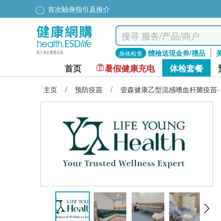
首次驗身指引及推介
體檢送現金券/禮品
身体检查
首页
暑假健康充电
体检套餐
主页
/
预防疫苗
/
壹森健康乙型流感嗜血杆菌疫苗- 