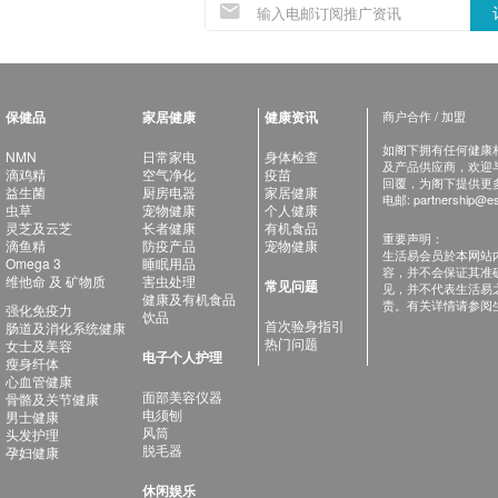
保健品
家居健康
健康资讯
商户合作 / 加盟
如阁下拥有任何健康相关
NMN
日常家电
身体检查
及产品供应商，欢迎与健
滴鸡精
空气净化
疫苗
回覆，为阁下提供更
益生菌
厨房电器
家居健康
电邮:
partnership@es
虫草
宠物健康
个人健康
灵芝及云芝
长者健康
有机食品
重要声明：
滴鱼精
防疫产品
宠物健康
生活易会员於本网站
Omega 3
睡眠用品
容，并不会保证其准
维他命 及 矿物质
害虫处理
常见问题
见，并不代表生活易
健康及有机食品
责。有关详情请参阅
强化免疫力
饮品
首次验身指引
肠道及消化系统健康
热门问题
女士及美容
电子个人护理
瘦身纤体
心血管健康
面部美容仪器
骨骼及关节健康
电须刨
男士健康
风筒
头发护理
脱毛器
孕妇健康
休闲娱乐