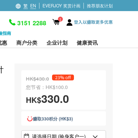
繁
EN
EVERJOY 奖赏计画
推荐朋友计划
1
3151 2288
登入以赚取更多优惠
檢指南
优惠
商户分类
企业计划
健康资讯
针
23% off
HK$430.0
您节省：HK$100.0
330.0
HK$
赚取330积分 (HK$3)
请选择日期
(验身客户一)