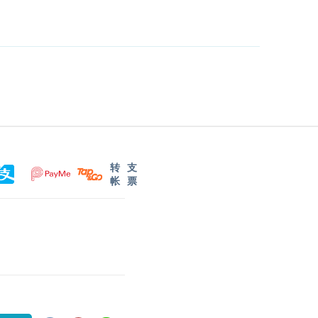
转
支
帐
票