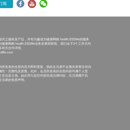
订阅
之服务及产品，并有兴趣成为健康网购 health.ESDlife的服务
康网购 health.ESDlife业务发展部联络。我们会于2个工作天内
多有关合作详情。
dlife.com
内所发表的全部内容为即时更新，因此生活易不会预先审查任何内
确性丶完整性及质量。此外，会员所发表的全部内容均属个人意
之言论及立场。如从而引起任何损失或法律纠纷，生活易概不负
生活易的免责声明。