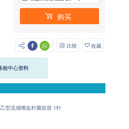
购买
比较
收藏
体检中心资料
乙型流感嗜血杆菌疫苗 1针