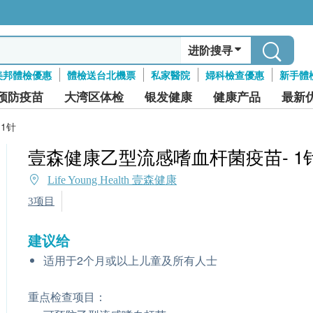
进阶搜寻
美邦體檢優惠
體檢送台北機票
私家醫院
婦科檢查優惠
新手體
预防疫苗
大湾区体检
银发健康
健康产品
最新
1针
壹森健康乙型流感嗜血杆菌疫苗- 1
Life Young Health 壹森健康
3项目
建议给
适用于2个月或以上儿童及所有人士
重点检查项目：