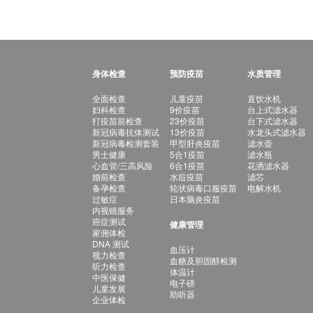
身体检查
预防疫苗
水质管理
全面检查
儿童疫苗
直饮水机
妇科检查
9价疫苗
台上式滤水器
打疫苗前检查
23价疫苗
台下式滤水器
新冠病毒抗体测试
13价疫苗
水龙头式滤水器
新冠病毒检测套装
甲型肝炎疫苗
滤水壶
男士健康
5合1疫苗
滤水瓶
心血管/三高风险
6合1疫苗
花洒滤水器
婚前检查
水痘疫苗
滤芯
备孕检查
轮状病毒口服疫苗
电解水机
过敏症
日本脑炎疫苗
内视镜服务
癌症测试
健康管理
家佣体检
DNA 测试
血压计
视力检查
血糖及胆固醇检测
听力检查
体温计
中医保健
电子磅
儿童发展
助听器
企业体检