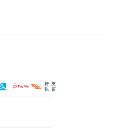
转
支
帐
票