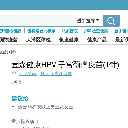
进阶搜寻
美邦體檢優惠
體檢送台北機票
私家醫院
婦科檢查優惠
新手體
预防疫苗
大湾区体检
银发健康
健康产品
最新
苗(1针)
壹森健康HPV 子宫颈癌疫苗(1针)
Life Young Health 壹森健康
3项目
建议给
适合15岁或以上男士及女士
重点检查项目：