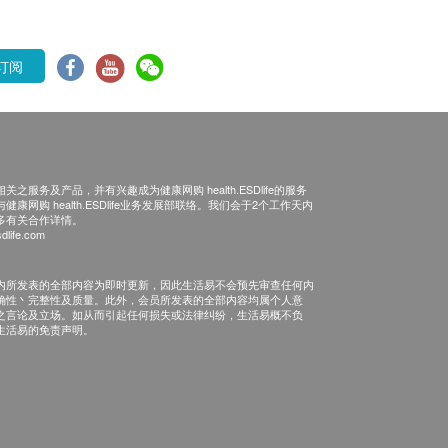
订阅
之服务及产品，并有兴趣成为健康网购 health.ESDlife的服务
康网购 health.ESDlife业务发展部联络。我们会于2个工作天内
多有关合作详情。
dlife.com
内所发表的全部内容为即时更新，因此生活易不会预先审查任何内
确性丶完整性及质量。此外，会员所发表的全部内容均属个人意
之言论及立场。如从而引起任何损失或法律纠纷，生活易概不负
生活易的免责声明。