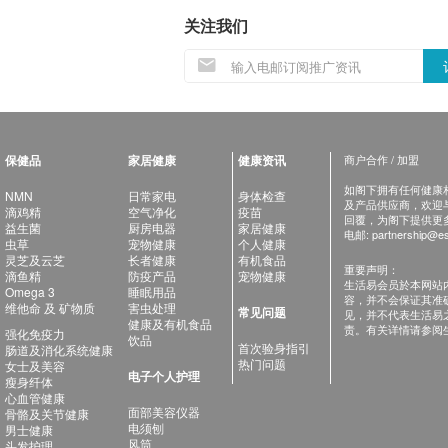
关注我们
保健品
家居健康
健康资讯
商户合作 / 加盟
如阁下拥有任何健康相关
NMN
日常家电
身体检查
及产品供应商，欢迎与健
滴鸡精
空气净化
疫苗
回覆，为阁下提供更
益生菌
厨房电器
家居健康
电邮:
partnership@es
虫草
宠物健康
个人健康
灵芝及云芝
长者健康
有机食品
重要声明：
滴鱼精
防疫产品
宠物健康
生活易会员於本网站
Omega 3
睡眠用品
容，并不会保证其准
维他命 及 矿物质
害虫处理
常见问题
见，并不代表生活易
健康及有机食品
责。有关详情请参阅
强化免疫力
饮品
首次验身指引
肠道及消化系统健康
热门问题
女士及美容
电子个人护理
瘦身纤体
心血管健康
面部美容仪器
骨骼及关节健康
电须刨
男士健康
风筒
头发护理