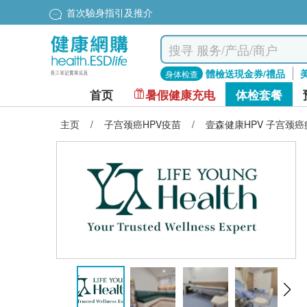
首次驗身指引及推介
體檢送現金券/禮品
身体检查
首页
暑假健康充电
体检套餐
主页
/
子宫颈癌HPV疫苗
/
壹森健康HPV 子宫颈癌疫