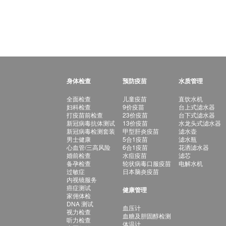
身体检查
预防疫苗
水质管理
全面检查
儿童疫苗
直饮水机
妇科检查
9价疫苗
台上式滤水器
打疫苗前检查
23价疫苗
台下式滤水器
新冠病毒抗体测试
13价疫苗
水龙头式滤水器
新冠病毒检测套装
甲型肝炎疫苗
滤水壶
男士健康
5合1疫苗
滤水瓶
心血管/三高风险
6合1疫苗
花洒滤水器
婚前检查
水痘疫苗
滤芯
备孕检查
轮状病毒口服疫苗
电解水机
过敏症
日本脑炎疫苗
内视镜服务
癌症测试
健康管理
家佣体检
DNA 测试
血压计
视力检查
血糖及胆固醇检测
听力检查
体温计