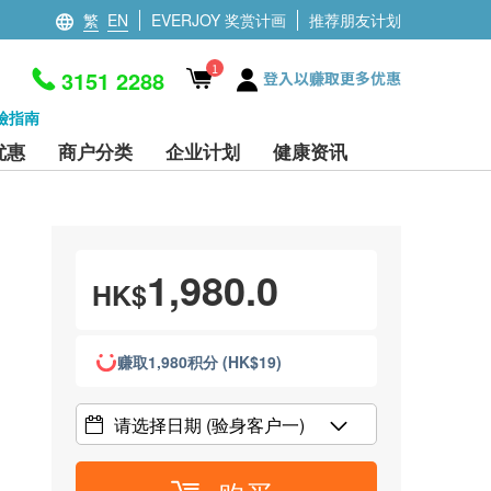
繁
EN
EVERJOY 奖赏计画
推荐朋友计划
1
3151 2288
登入以赚取更多优惠
檢指南
优惠
商户分类
企业计划
健康资讯
1,980.0
HK$
赚取1,980积分 (HK$19)
请选择日期
(验身客户一)