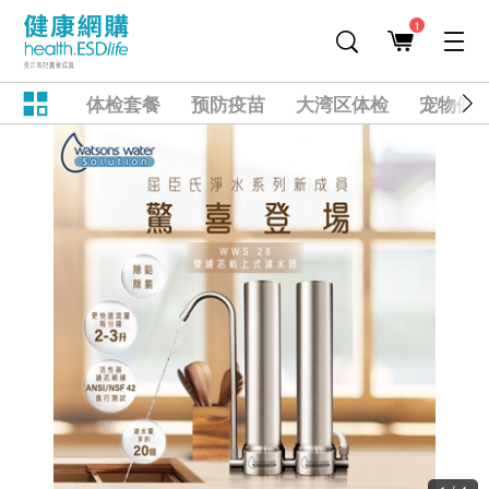
1
体检套餐
预防疫苗
大湾区体检
宠物健