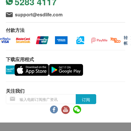
5283 4117
水机: 享免费送货服务
答
3
：
逆時針旋轉扭開不鏽鋼濾水器機身，然後將新
濾芯放入濾芯位置並順時針旋入。放入濾芯後，再順
support@esdlife.com
***免费送货服务适用于港岛、九龙及新界货车
時針扭實濾水器機身。
能直接到达的地点及备有升降机能直接到达或
付款方法
步行不多于20级楼梯之楼层。
問
4
：
濾芯的使用壽命大約多長？
转
帐
位于无升降机设施的楼层或相应的送货路程，
答
4
：
濾芯預計更換周期不是質量保證週期，濾芯的
由第21至40级楼梯将收取每层每件货品港币5
使用壽命需根據水質及用水量而異。如水流速度變
元的服务费及每层每支货品港币5元的行政费。
下载应用程式
慢，應盡早更換濾芯。建議濾芯最長使用期為
12
個
订购须知
月
。
电子商店只接受在香港的指定送货的帐单地址
的订单。
問
5
：
想了解
購買濾芯
/
其他配件
您向我们订购产品时，即表示您同意按照本条
答5
：
如需購買濾芯/其他配件, 請致電客戶服務熱線＋
关注我们
款及细则向我们提出购物请求。收到您的订单
852 2662 1993查詢。
订阅
之后，我们将通知您并确认收到该订单。该回
覆并不代表我们已经接受您的订单。倘若我们
問
6 :
如何安裝濾水器至內螺旋
水龍頭
?
未能提供任何已订购之产品或服务，或因您所
答
6 :
需透過接駁配件
“刁士”
將濾水器安裝至內螺旋水
使用的信用咭导致之付款问题或任何其他原
龍頭