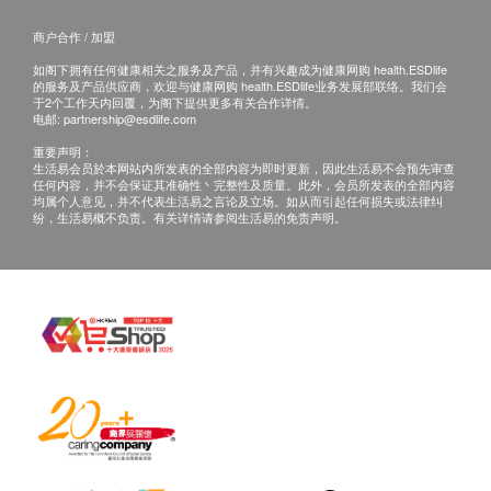
因，我们有权拒绝接受该订单。倘若我们无法
套裝不包括接駁配件＂刁士＂ ，如需額外配置，請致
商户合作 / 加盟
提供阁下订单上的任何产品或服务，我们会透
電客戶服務熱線＋852 2662 1993查詢。
过电话或电邮通知阁下。
如阁下拥有任何健康相关之服务及产品，并有兴趣成为健康网购 health.ESDlife
的服务及产品供应商，欢迎与健康网购 health.ESDlife业务发展部联络。我们会
阁下的订购请求获我们接受后，我们会与您确
于2个工作天内回覆，为阁下提供更多有关合作详情。
电邮:
partnership@esdlife.com
认接受订单，并同时通知您送货的时间和日
重要声明：
期。
生活易会员於本网站内所发表的全部内容为即时更新，因此生活易不会预先审查
请点击此处获取详情
https://www.watsons-
任何内容，并不会保证其准确性丶完整性及质量。此外，会员所发表的全部内容
均属个人意见，并不代表生活易之言论及立场。如从而引起任何损失或法律纠
water.com/
条款及细则
纷，生活易概不负责。有关详情请参阅生活易的免责声明。
水樽按金:
订讲１２公升或１８公升桶装蒸馏水需缴交水
樽按金，于首次送货时缴交， 每樽收取HＫ
独特卖点
＄２０，按金将于退回水樽时退还。
可自行安装，只需4步，简单方便，可接驳不同款
保养:
式的水龙头
水机提供1 年保养
双重过滤，多重保护
HC99L-UFD、HC90L-UFD上冷水热水机及
食用水经5㎛活性炭滤芯过滤:
Wats-Touch提供12个月免费维修服务。
阻隔水中砂石杂质及悬浮物
Wats-MiniS, B-22 及Wats-Touch Mini 水机及