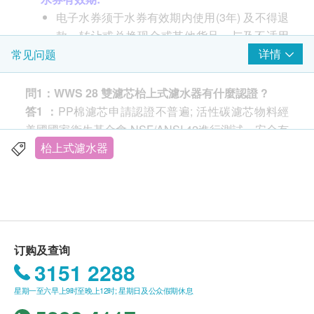
电子水券须于水券有效期内使用(3年) 及不得退
款、转让或兑换现金或其他货品，与及不适用
于任何临时更改的送货地址。
详情
常见问题
送货安排:
問
1
：
WWS 28
雙濾芯枱上式濾水器
有什麼認證
?
货品安排于由确认订购日起计七至十个工作天
答
1
：
PP棉濾芯申請認證不普遍; 活性碳濾芯物料經
内，依地区之货期由
屈臣氏蒸馏水
送上。
美國國家衛生基金會 NSF/ANSI 42進行測試，安全有
送货服务只限本地，送货范围包括港岛、九龙
效。
枱上式濾水器
及新界的一般地区。
送货服务不适用于
偏远地区(例如: 禁区) 、离
問
2
：
2
款
重過濾芯
功效
有甚麼不同
/
濾水器
可過濾什麼
岛、愉景湾、流浮山、马湾(东涌市镇除外)等地
？
区及某些偏远区域或屈臣氏蒸馏水车辆难以到
答
2
：
雙
濾芯包括
(1)
PP
棉濾芯
及
(2)
活性炭濾芯
达之地方。
(1) PP棉濾芯有效過濾鐵鏽泥沙等固態顆粒污染物
订购及查询
(2) 活性炭濾芯有效去除異味、提升口感。吸附氯、過
3151 2288
送货费用:
濾溶解性鉛和固體鉛
樽装蒸馏水: 客户每次须订购最少两箱8公升/ 12
星期一至六早上9时至晚上12时; 星期日及公众假期休息
公升/ 18公升装蒸馏水方可享有免费送货服务。
問
3
：
如何更換濾芯
?