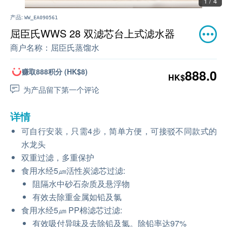
1 / 4
产品:
WW_EA090561
屈臣氏WWS 28 双滤芯台上式滤水器
商户名称：
屈臣氏蒸馏水
赚取888积分 (HK$8)
888.0
HK$
为产品留下第一个评论
详情
可自行安装，只需4步，简单方便，可接驳不同款式的
水龙头
双重过滤，多重保护
食用水经5㎛活性炭滤芯过滤:
阻隔水中砂石杂质及悬浮物
有效去除重金属如铅及氯
食用水经5㎛ PP棉滤芯过滤:
有效吸付异味及去除铅及氯。除铅率达97%