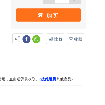
购买
比较
收藏
費用，並由送貨員收取。<
按此選購
其他產品>