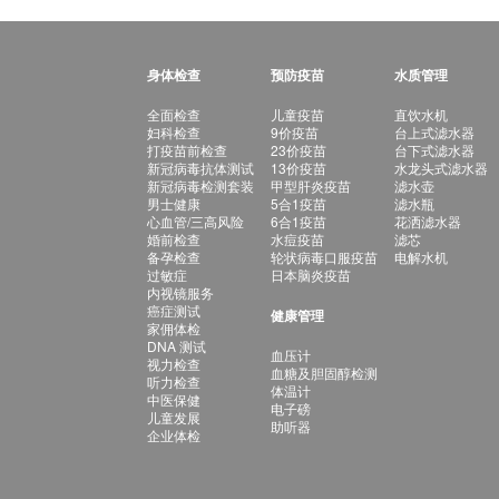
身体检查
预防疫苗
水质管理
全面检查
儿童疫苗
直饮水机
妇科检查
9价疫苗
台上式滤水器
打疫苗前检查
23价疫苗
台下式滤水器
新冠病毒抗体测试
13价疫苗
水龙头式滤水器
新冠病毒检测套装
甲型肝炎疫苗
滤水壶
男士健康
5合1疫苗
滤水瓶
心血管/三高风险
6合1疫苗
花洒滤水器
婚前检查
水痘疫苗
滤芯
备孕检查
轮状病毒口服疫苗
电解水机
过敏症
日本脑炎疫苗
内视镜服务
癌症测试
健康管理
家佣体检
DNA 测试
血压计
视力检查
血糖及胆固醇检测
听力检查
体温计
中医保健
电子磅
儿童发展
助听器
企业体检