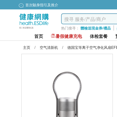
首次驗身指引及推介
热门搜寻：
體檢送現金券/禮品
首页
暑假健康充电
体检套餐
主页
/
空气清新机
/
德国宝等离子空气净化风扇EFB_