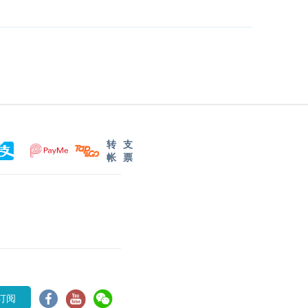
转
支
帐
票
订阅