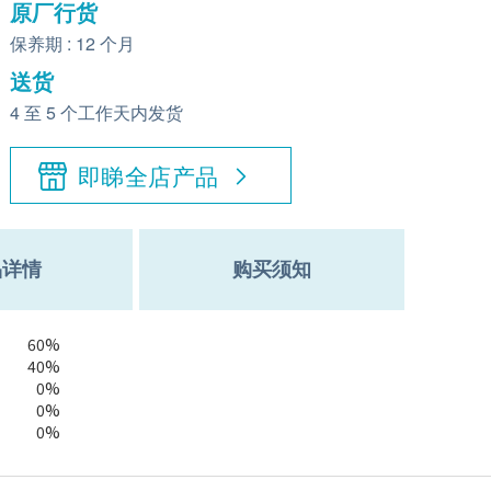
原厂行货
保养期 : 12 个月
送货
4 至 5 个工作天内发货
即睇全店产品
品详情
购买须知
60%
40%
0%
0%
0%