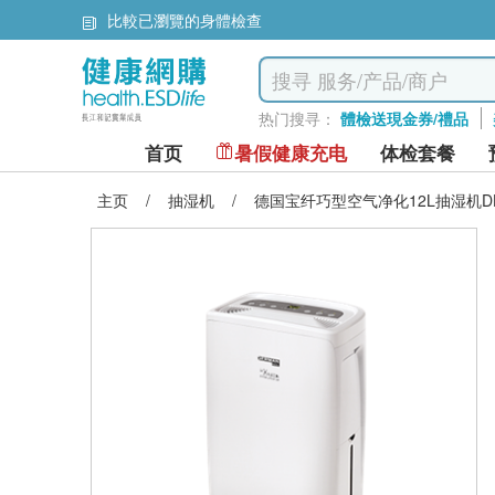
比較已瀏覽的身體檢查
热门搜寻：
體檢送現金券/禮品
首页
暑假健康充电
体检套餐
主页
/
抽湿机
/
德国宝纤巧型空气净化12L抽湿机DHM