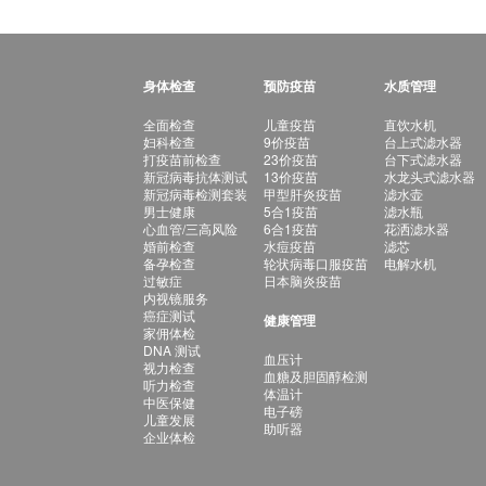
身体检查
预防疫苗
水质管理
全面检查
儿童疫苗
直饮水机
妇科检查
9价疫苗
台上式滤水器
打疫苗前检查
23价疫苗
台下式滤水器
新冠病毒抗体测试
13价疫苗
水龙头式滤水器
新冠病毒检测套装
甲型肝炎疫苗
滤水壶
男士健康
5合1疫苗
滤水瓶
心血管/三高风险
6合1疫苗
花洒滤水器
婚前检查
水痘疫苗
滤芯
备孕检查
轮状病毒口服疫苗
电解水机
过敏症
日本脑炎疫苗
内视镜服务
癌症测试
健康管理
家佣体检
DNA 测试
血压计
视力检查
血糖及胆固醇检测
听力检查
体温计
中医保健
电子磅
儿童发展
助听器
企业体检