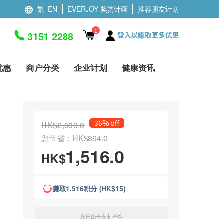
繁
EN
EVERJOY 奖赏计画
推荐朋友计划
1
3151 2288
登入以赚取更多优惠
优惠
商户分类
企业计划
健康资讯
36% off
HK$2,380.0
您节省：HK$864.0
1,516.0
HK$
赚取1,516积分 (HK$15)
暂时缺货