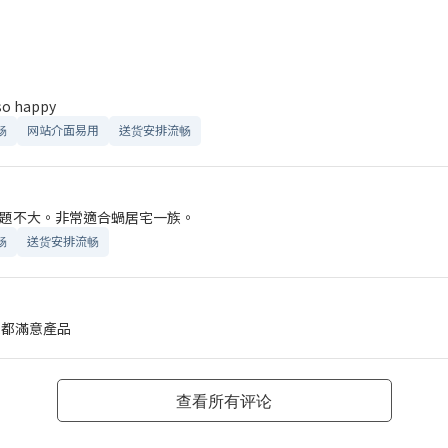
 so happy
畅
网站介面易用
送货安排流畅
題不大。非常適合蝸居宅一族。
畅
送货安排流畅
人都滿意產品
查看所有评论