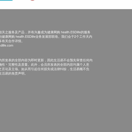
之服务及产品，并有兴趣成为健康网购 health.ESDlife的服务
康网购 health.ESDlife业务发展部联络。我们会于2个工作天内
多有关合作详情。
dlife.com
内所发表的全部内容为即时更新，因此生活易不会预先审查任何内
确性丶完整性及质量。此外，会员所发表的全部内容均属个人意
之言论及立场。如从而引起任何损失或法律纠纷，生活易概不负
生活易的免责声明。