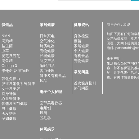
保健品
家居健康
健康资讯
商户合作 / 加盟
如阁下拥有任何健康相关
NMN
日常家电
身体检查
及产品供应商，欢迎与健
滴鸡精
空气净化
疫苗
回覆，为阁下提供更
益生菌
厨房电器
家居健康
电邮:
partnership@es
虫草
宠物健康
个人健康
灵芝及云芝
长者健康
有机食品
重要声明：
滴鱼精
防疫产品
宠物健康
生活易会员於本网站
Omega 3
睡眠用品
容，并不会保证其准
维他命 及 矿物质
害虫处理
常见问题
见，并不代表生活易
健康及有机食品
责。有关详情请参阅
强化免疫力
饮品
首次验身指引
肠道及消化系统健康
热门问题
女士及美容
电子个人护理
瘦身纤体
心血管健康
面部美容仪器
骨骼及关节健康
电须刨
男士健康
风筒
头发护理
脱毛器
孕妇健康
休闲娱乐