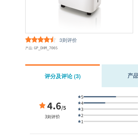
3则评价
产品:
GP_DHM_706S
产
评分及评论 (3)
5
4.6
4
/5
3
2
3则评价
1