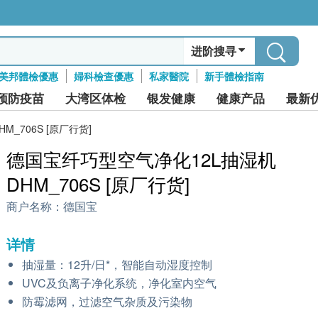
进阶搜寻
美邦體檢優惠
婦科檢查優惠
私家醫院
新手體檢指南
预防疫苗
大湾区体检
银发健康
健康产品
最新
_706S [原厂行货]
德国宝纤巧型空气净化12L抽湿机
DHM_706S [原厂行货]
商户名称：
德国宝
详情
抽湿量：12升/日*，智能自动湿度控制
UVC及负离子净化系统，净化室内空气
防霉滤网，过滤空气杂质及污染物