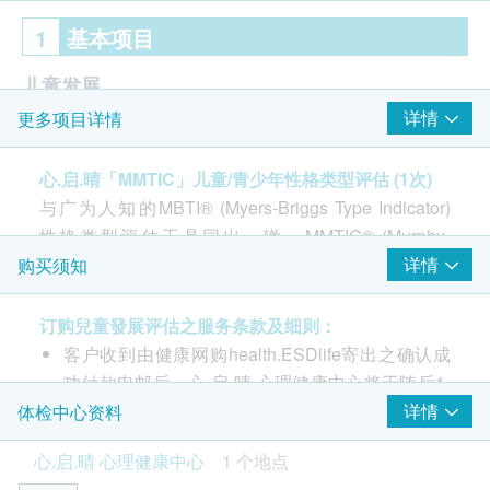
1
基本项目
儿童发展
详情
更多项目详情
由「MMTIC」儿童及青少年性格类型认可执行师
(CAPT)主理
心.启.晴「MMTIC」儿童/青少年性格类型评估 (1次)
MMTIC 儿童/青少年性格类型评估 1次
与广为人知的MBTI® (Myers-Briggs Type Indicator)
性格类型评估工具同出一辙，MMTIC® (Murphy-
报告
Meisgeier Type Indicator for Children) 是一套专为儿
详情
购买须知
童/青少年测评性格类型而研发的评估工具。理论源自
书面报告
心理动力大师荣格（Carl Jung）的性格类型分析，经
订购兒童發展评估之服务条款及细则：
Myers-Briggs家族半世纪精研改良，然后由Murphy
客户收到由健康网购health.ESDlife寄出之确认成
Meisgeier 以儿童为基础开发的测评。
功付款电邮后，心.启.晴 心理健康中心将于随后1-
现在家长可以给予孩子一个机会去明白行为背后的真
2个工作天办公时间内，致电客户了解及预约评估
详情
体检中心资料
意！ MMTIC®的体验能够帮助孩子与他/她的家人学习
服务的时间。客户亦可于办公时间内（星期一至五
心.启.晴 心理健康中心
1 个地点
及了解孩子的性格类型倾向，并更好地理解孩子是怎
中午12时至晚上8时，星期六上午10时至晚上7