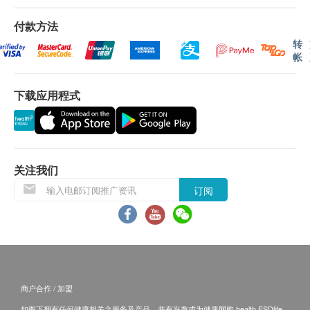
每位儿童限使用本优惠一次，不可重复使用。
付款方法
如有争议，健康网购health. ESDlife及心. 启. 晴 心
转
理健康中心保留最后决定权。
帐
免责声明：
下载应用程式
所有健康检查/服务并非作为医务诊断或治疗用
途。当阁下身体健康出现任何疾病征兆时，应立即
咨询有认可资格的医生，作出诊断及治疗。
本服务/产品由商户提供。生活易【健康网购
关注我们
health.ESDlife】并没有经营或提供本服务/产品。
订阅
有关此服务/产品的错漏或延误，或因使用此服务/
产品而引致的损失、损害、受伤或法律诉讼，健康
网购health.ESDlife概不负责。一切有关的索偿或
查询，须向提供服务之体检中心或商户提出。
商户合作 / 加盟
如阁下拥有任何健康相关之服务及产品，并有兴趣成为健康网购 health.ESDlife