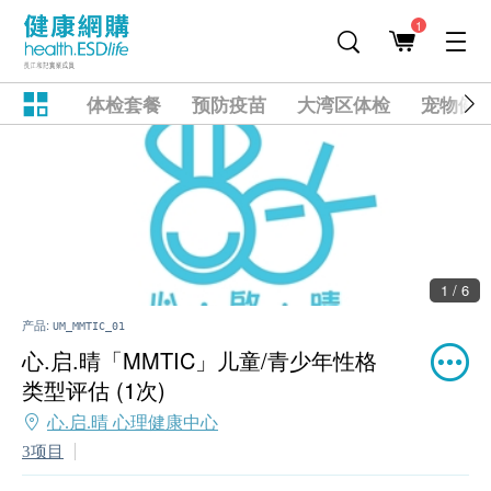
1
体检套餐
预防疫苗
大湾区体检
宠物健
1 / 6
产品:
UM_MMTIC_01
心.启.晴「MMTIC」儿童/青少年性格
类型评估 (1次)
心.启.晴 心理健康中心
3项目