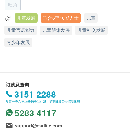
样接收讯息、作决定、与建立关系。
时）致电或ｗhatsapp心.启.晴心理健康中心查询
旺角
透过类型的觉察能够帮助孩子学习及发挥自己的强
(电话: 9321 2002)
项，并明白在什么情况下需要付出更多能量才能成
客户必须于预约当天出示身份证及打印订购确认信
儿童发展
适合6至16岁人士
儿童
九龙旺角弥敦道608号总统商业大厦7楼705室
功。作为父母或师长，运用孩子的性格类型去帮助孩
以确认身份。
儿童言语能力
儿童解难发展
儿童社交发展
子：
显示地图
此评估服务有效期为一年，客户必须于一年内 (由
改善及提升与父母/师长的关系
确认付款日期起计) 接受有关评估服务，客户需提
青少年发展
星期一至五：12p.m. – 8p.m.
改善及提升与兄弟姊妹/同辈的关系
前预约相关评估服务，逾期作废。
星期六：10a.m. – 7p.m.
改善及调节合适的学习策略
星期日及公眾假期休息
订购一经确认，不设退款。
改善及提升团队合作于小组任务上
此优惠不可兑换现金或与其他优惠、折扣劵及现金
更有效的时间管理
劵同时使用。
更有效的解难力，以更独立的解决问题
进行评估后，一般情况下，可于7至10个工作天内
订购及查询
发出评估报告。
「MMTIC」儿童/青少年性格类型评估流程：
3151 2288
所有评估服务并非作为医务诊断或治疗用途。
儿童/青少年于家中完成网上 MMTIC 问卷 (10分钟)
优惠只适用于本中心之评估服务，不包括治疗及小
星期一至六早上9时至晚上12时; 星期日及公众假期休息
儿童/青少年于心.启.晴心理健康中心 会面测评师以
组服务。
5283 4117
进行互动的评估 (30分钟)
使用此优惠之儿童并没有接受治疗及训练的优先
家长对其儿童/青少年的类型作出咨询 (20分钟）
权，如完成评估后儿童可能需要进行轮候方可接受
support@esdlife.com
MMTIC 报告将于评估环节完成后发出
治疗或训练。