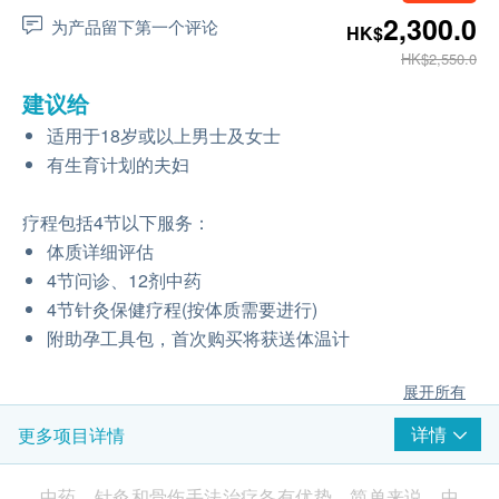
2,300.0
为产品留下第一个评论
HK$
HK$2,550.0
建议给
适用于18岁或以上男士及女士
有生育计划的夫妇
疗程包括4节以下服务：
体质详细评估
4节问诊、12剂中药
4节针灸保健疗程(按体质需要进行)
附助孕⼯具包，首次购买将获送体温计
展开所有
详情
更多项目详情
中药、针灸和骨伤手法治疗各有优势。简单来说，中