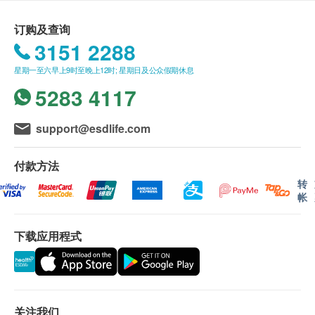
针灸。在不同的月经周期阶段，将使用不同的中药
星期一至六 11:00am - 7:30pm
人，并不设更改已订购的疗程或退款。
订购及查询
来改善客人的体质，使其自然地怀孕或增加试管婴
顾客如更改或取消预约，须在预约治疗时间内前2
3151 2288
儿的成功机率。
小时通知中心姑娘，否则中心有权扣除该次治疗费
用。
星期一至六早上9时至晚上12时; 星期日及公众假期休息
缺席或迟到 30 分钟者，该次预约诊疗当已使用
5283 4117
论。
疗程功效：
如顾客购买助孕疗程 (针灸及内科调养) 但不适宜进
改善客人的体质，使其自然怀孕或增加试管婴儿的
support@esdlife.com
行针灸治疗，会按比例转为内科调养服务 (1节针灸
成功机率
相等于3剂药，最多12剂)。
协助有生育计划的夫妇以最佳的健康状态备孕
付款方法
如有任何争议，怡健堂中医 及健康网购ESDlife 保
转
帐
留最终决定权。
免责声明：
下载应用程式
怡健堂中医资讯
所有健康检查/服务并非作为医务诊断或治疗用
针灸会不会造成感染？
途。当阁下身体健康出现任何疾病征兆时，应立即
针刺前皮肤会用75%酒精棉进行消毒，使用的针具
咨询有认可资格的医生，作出诊断及治疗。
皆是已消毒并一次性用完即弃的，故此不太会造成
本服务/产品由商户提供。生活易【健康网购
关注我们
感染。