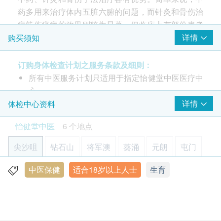
药多用来治疗体内五脏六腑的问题，而针灸和骨伤治
疗筋伤痛症的效果则较为显著，但临床上有部份患者
需要针药并用才有疗效。
详情
购买须知
疗程内容：
订购身体检查计划之服务条款及细则：
体质详细评估
所有中医服务计划只适用于指定怡健堂中医医疗中
4节问诊、12剂中药
心。
4节针灸保健疗程(按体质需要进行)
除特别注明外，所有中医保健计划均适用于18岁或
详情
体检中心资料
附助孕工具包，首次购买将获送体温计
以上人士，如18岁或以下人士欲接受治疗，其家长
怡健堂中医
6 个地点
*如顾客购买助孕疗程(针灸及内科调养)但不适宜进行
或监护人需签订同意书以作同意接受相关治疗。
针灸治疗，会按比例转为内科调养服务(1节针灸相等
客户须于2日前致电怡健堂中医医疗中心预约。预
尖沙咀
钻石山
将军澳
葵涌
元朗
屯门
于3剂药，最多12剂)。
约电话：5375 2363
所有计划有效期为购买日起6个月，客户必须于6个
中医保健
适合18岁以上人士
生育
尖沙咀美丽华广场一期B1地库B132号铺
疗程程序：
月内 (由确认付款日期起计) 接受有关中医疗程，逾
中医师会进行望闻问切，四诊合参，分析客人的全
显示地图
期作废。
⾝症状。
整个计划须于指定怡健堂中医医疗中心进行及于限
尖沙咀(美丽华)
中医根据女性客人的月经周期开出中药处方及进行
期内完成。 必须预约使用服务，并且不可转让他
营业时间: