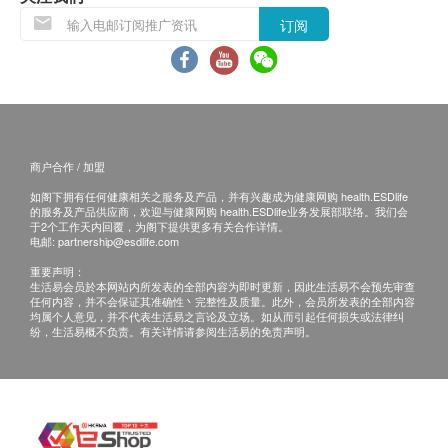
health.ESDlife】并没有经营或提供本服务/产品。
订阅
有关此服务/产品的错漏或延误，或因使用此服务/
一次针灸治疗需要多少时间？
产品而引致的损失、损害、受伤或法律诉讼，健康
留针时间约半小时，加上医师的诊治时间，大概需
网购health.ESDlife概不负责。一切有关的索偿或
要45分钟。
查询，须向提供服务之体检中心或商户提出。
多久针灸一次比较适合？
商户合作 / 加盟
一般情况大约一周2-3次。
如阁下拥有任何健康相关之服务及产品，并有兴趣成为健康网购 health.ESDlife
的服务及产品供应商，欢迎与健康网购 health.ESDlife业务发展部联络。我们会
于2个工作天内回覆，为阁下提供更多有关合作详情。
什么是戒口？
电邮:
partnership@esdlife.com
戒口是避免进食会加重病情的食物，主要分为两
重要声明：
种：一是戒食与中医治疗方向有冲突的食物，如有
生活易会员於本网站内所发表的全部内容为即时更新，因此生活易不会预先审查
任何内容，并不会保证其准确性丶完整性及质量。此外，会员所发表的全部内容
属热症的喉咙痛，便要戒食煎炸辛辣；二是戒食中
均属个人意见，并不代表生活易之言论及立场。如从而引起任何损失或法律纠
医说的发物，常见的有虾蟹、菇笋、鸭鹅等。
纷，生活易概不负责。有关详情请参阅生活易的免责声明。
颗粒冲剂要如何服用？应该什么时间服用？
颗粒冲剂可以看成是经处理过的水煎中药。有患者
会担心冲剂的药效较为逊色，但现时冲剂的制作已