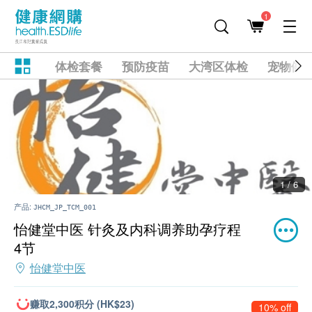
1
体检套餐
预防疫苗
大湾区体检
宠物健
1 / 6
产品:
JHCM_JP_TCM_001
怡健堂中医 针灸及内科调养助孕疗程
4节
怡健堂中医
赚取2,300积分 (HK$23)
10% off