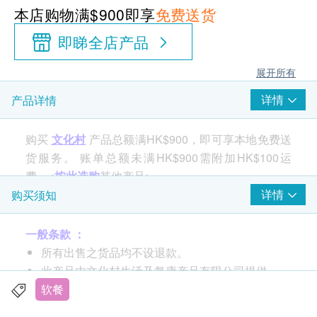
本店购物满$900即享
免费送货
即睇全店产品
展开所有
详情
产品详情
购买
文化村
产品总额满HK$900，即可享本地免费送
货服务。 账单总额未满HK$900需附加HK$100运
费。<
按此选购
其他产品>
详情
购买须知
产品功能
一般条款 ：
即开即食的照护食品，方便食用
所有出售之货品均不设退款。
可作为小食
此产品由文化村生活及复康产品有限公司提供。
如有任何争议，文化村生活及复康产品有限公司及
软餐
产品特点
生活易保留最终决议权。
采用红豆沙(砂糖、扁豆及红豆) 制成软滑布丁，甜