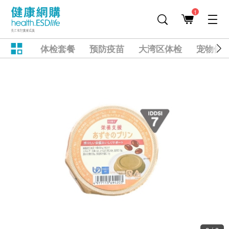
1
体检套餐
预防疫苗
大湾区体检
宠物健