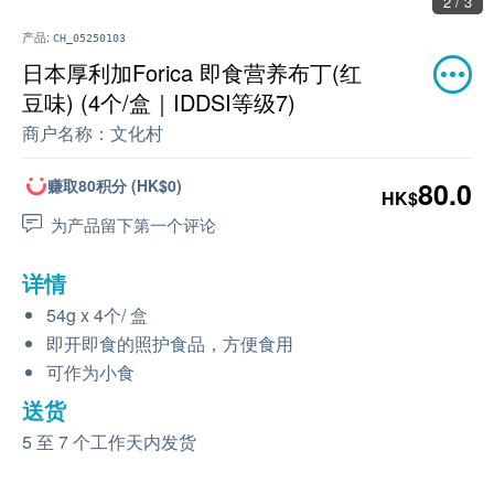
2 / 3
产品:
CH_05250103
日本厚利加Forica 即食营养布丁(红
豆味) (4个/盒｜IDDSI等级7)
商户名称：
文化村
赚取80积分 (HK$0)
80.0
HK$
为产品留下第一个评论
详情
54g x 4个/ 盒
即开即食的照护食品，方便食用
可作为小食
送货
5 至 7 个工作天内发货