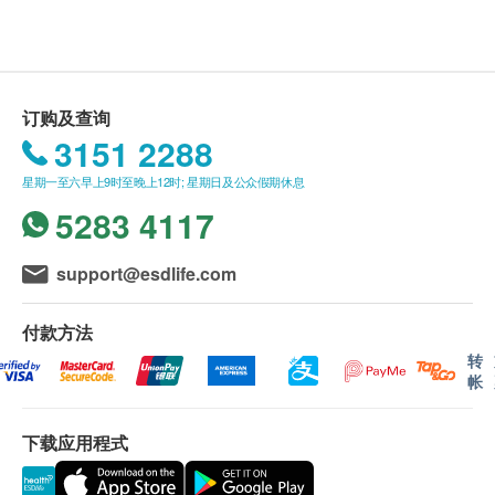
度适中
送货条款：
营养小食: 1杯(54克)，含有热量约84kcal、蛋白质
购买任何产品总额满HK$900，即可享本地免费送
5.6g、钙135mg、镁62mg、铁1.5mg、锌1.8mg
货服务。 账单总额未满HK$900需附加HK$100运
符合国际吞咽障碍饮食标准(IDDSI) 等级7<食物原
订购及查询
费。 如送货至愉景湾须另收取附加费HK$160。
状>
3151 2288
马湾、东涌须另收取桥费HK$40。 长洲、大屿
星期一至六早上9时至晚上12时; 星期日及公众假期休息
山、梅窝、贝澳、长沙、塘福、水口、石壁、宝莲
食用方法
5283 4117
寺、大澳及香港国际机场，须按实际情况报价。
开盖即食
(附加费可能因应货品尺寸及重量而调整)
我们将于确定订单后5-7个工作天内安排发货。
规格
support@esdlife.com
不排除运送时间会因节日而有所影响。 当八号烈
54g x 4个/ 盒
风讯号悬挂或黑色暴雨警告生效时，送货服务时间
付款方法
将会延迟。
注意︰
转
帐
所有订单须视乎相关货品的供应情况再作最后确
此产品含有大豆、明胶
认。 倘若生活易未能提供任何订单上的货品，生
请存放于阴凉处，避免阳光直接照射
下载应用程式
活易有权拒绝接受该订单，并且会于送货前透过电
在购买任何软餐及吞咽辅助产品前，应先询问熟知
话或电邮通知顾客再作安排。
吞咽困难的专业人士作全面评估