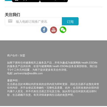
退换条款 ：
当顾客收取已订购之货品时，有责任检查货品是否
关注我们
有损毁情况，一经确认签收，恕不接受退换。
订阅
退换产品必须包装完整，如退换之产品有任何残缺
或过期退回，供应商有权不受理。
如有其他损坏或遗漏查询，顾客必须保留有效收据
正本，并于送货后7个工作天内按下列方式联络文
化村生活及复康产品有限公司 客户服务部跟进。
商户合作 / 加盟
电邮： info@culturehomes.com.hk
如阁下拥有任何健康相关之服务及产品，并有兴趣成为健康网购 health.ESDlife
查询热线： 2780 3882
的服务及产品供应商，欢迎与健康网购 health.ESDlife业务发展部联络。我们会
于2个工作天内回覆，为阁下提供更多有关合作详情。
电邮:
partnership@esdlife.com
重要声明：
生活易会员於本网站内所发表的全部内容为即时更新，因此生活易不会预先审查
任何内容，并不会保证其准确性丶完整性及质量。此外，会员所发表的全部内容
均属个人意见，并不代表生活易之言论及立场。如从而引起任何损失或法律纠
纷，生活易概不负责。有关详情请参阅生活易的免责声明。