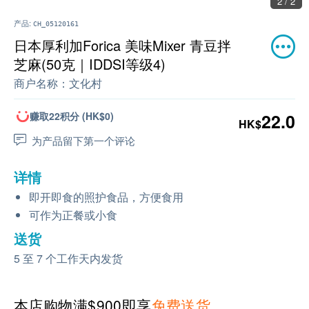
2 / 2
产品:
CH_05120161
日本厚利加Forica 美味Mixer 青豆拌
芝麻(50克｜IDDSI等级4)
商户名称：
文化村
赚取22积分 (HK$0)
22.0
HK$
为产品留下第一个评论
详情
即开即食的照护食品，方便食用
可作为正餐或小食
送货
5 至 7 个工作天内发货
本店购物满$900即享
免费送货