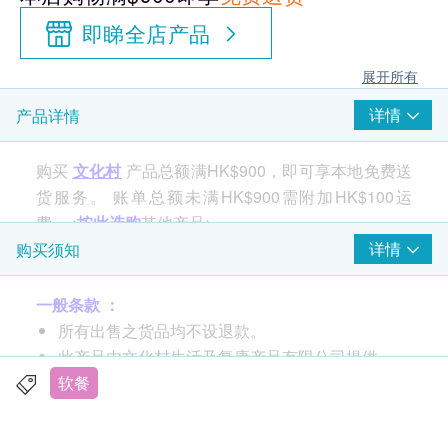
即睇全店产品
展开所有
详情
产品详情
购买
文化村
产品总额满HK$900，即可享本地免费送
货服务。 账单总额未满HK$900需附加HK$100运
费。<
按此选购
其他产品>
详情
购买须知
产品特点
一般条款 ：
以青豆拌芝麻，青豆与芝麻混合，香气十足
所有出售之货品均不设退款。
符合国际吞咽障碍饮食标准(IDDSI) 等级4 <糊状>
此产品由文化村生活及复康产品有限公司提供。
如有任何争议，文化村生活及复康产品有限公司及
软餐
食用方法
生活易保留最终决议权。
开袋即食
可加热食用，无需开封，直接放入沸水中加热2分