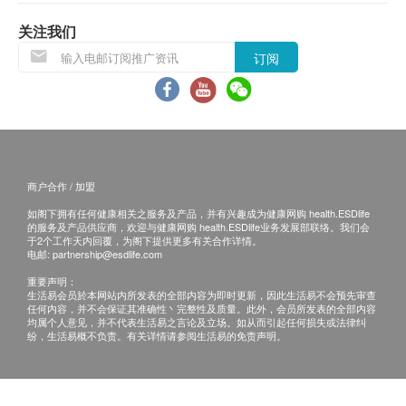
退换条款 ：
当顾客收取已订购之货品时，有责任检查货品是否
关注我们
有损毁情况，一经确认签收，恕不接受退换。
订阅
退换产品必须包装完整，如退换之产品有任何残缺
或过期退回，供应商有权不受理。
如有其他损坏或遗漏查询，顾客必须保留有效收据
正本，并于送货后7个工作天内按下列方式联络文
化村生活及复康产品有限公司 客户服务部跟进。
商户合作 / 加盟
电邮： info@culturehomes.com.hk
如阁下拥有任何健康相关之服务及产品，并有兴趣成为健康网购 health.ESDlife
查询热线： 2780 3882
的服务及产品供应商，欢迎与健康网购 health.ESDlife业务发展部联络。我们会
于2个工作天内回覆，为阁下提供更多有关合作详情。
电邮:
partnership@esdlife.com
重要声明：
生活易会员於本网站内所发表的全部内容为即时更新，因此生活易不会预先审查
任何内容，并不会保证其准确性丶完整性及质量。此外，会员所发表的全部内容
均属个人意见，并不代表生活易之言论及立场。如从而引起任何损失或法律纠
纷，生活易概不负责。有关详情请参阅生活易的免责声明。