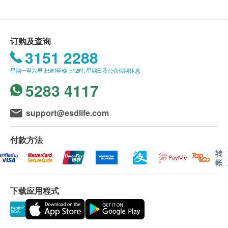
送货条款：
钟
购买任何产品总额满HK$900，即可享本地免费送
撕开包装袋，倒入可直接微波炉加热的容器内，放
货服务。 账单总额未满HK$900需附加HK$100运
入500W微波炉加热30秒
订购及查询
费。 如送货至愉景湾须另收取附加费HK$160。
3151 2288
马湾、东涌须另收取桥费HK$40。 长洲、大屿
注意︰
星期一至六早上9时至晚上12时; 星期日及公众假期休息
山、梅窝、贝澳、长沙、塘福、水口、石壁、宝莲
此产品含有麸质的谷类、芝麻、大豆及其制品
5283 4117
寺、大澳及香港国际机场，须按实际情况报价。
请存放于阴凉处，避免阳光直接照射
(附加费可能因应货品尺寸及重量而调整)
在沸水中加热后，包装袋会变得烫热，开封时请注
我们将于确定订单后5-7个工作天内安排发货。
support@esdlife.com
意小心烫伤
不排除运送时间会因节日而有所影响。 当八号烈
使用微波炉加热后，容器等也会变得烫热，从微波
风讯号悬挂或黑色暴雨警告生效时，送货服务时间
炉中取出时请小心烫伤
付款方法
将会延迟。
在购买任何软餐及吞咽辅助产品前，应先询问熟知
转
帐
所有订单须视乎相关货品的供应情况再作最后确
吞咽困难的专业人士作全面评估
认。 倘若生活易未能提供任何订单上的货品，生
下载应用程式
活易有权拒绝接受该订单，并且会于送货前透过电
话或电邮通知顾客再作安排。