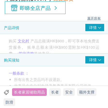
即睇全店产品
展开所有
详情
产品详情
购买
文化村
产品总额满HK$900，即可享本地免费送
货服务。 账单总额未满HK$900需附加HK$100运
费。<
按此选购
其他产品>
详情
购买须知
产品特点：
一般条款 ：
防水设计，易于清洁
所有出售之货品均不设退款。
仰卧时使用，可减轻骶部及脚跟的压迫感
此产品由文化村生活及复康产品有限公司提供。
侧卧时使用，可助维持姿势及减轻骶部的压迫感
如有任何争议，文化村生活及复康产品有限公司及
长者家居辅助用品
长者
安全
额外支撑
生活易保留最终决议权。
产品规格：
防滑
布套物料：聚酯纤维