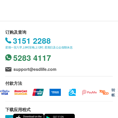
送货条款：
芯物料：凝胶+高透气海绵
购买任何产品总额满HK$900，即可享本地免费送
尺寸： 长70×宽21×高12厘米
货服务。 账单总额未满HK$900需附加HK$100运
净重：1100克
费。 如送货至愉景湾须另收取附加费HK$160。
马湾、东涌须另收取桥费HK$40。 长洲、大屿
订购及查询
山、梅窝、贝澳、长沙、塘福、水口、石壁、宝莲
3151 2288
寺、大澳及香港国际机场，须按实际情况报价。
星期一至六早上9时至晚上12时; 星期日及公众假期休息
(附加费可能因应货品尺寸及重量而调整)
5283 4117
我们将于确定订单后5-7个工作天内安排发货。
不排除运送时间会因节日而有所影响。 当八号烈
support@esdlife.com
风讯号悬挂或黑色暴雨警告生效时，送货服务时间
将会延迟。
付款方法
所有订单须视乎相关货品的供应情况再作最后确
转
认。 倘若生活易未能提供任何订单上的货品，生
帐
活易有权拒绝接受该订单，并且会于送货前透过电
话或电邮通知顾客再作安排。
下载应用程式