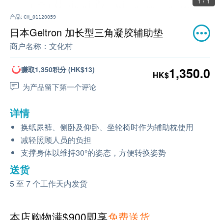
1 / 1
产品:
CH_01120059
日本Geltron 加长型三角凝胶辅助垫
商户名称：
文化村
赚取1,350积分 (HK$13)
1,350.0
HK$
为产品留下第一个评论
详情
换纸尿裤、侧卧及仰卧、坐轮椅时作为辅助枕使用
减轻照顾人员的负担
支撑身体以维持30°的姿态，方便转换姿势
送货
5 至 7 个工作天内发货
本店购物满$900即享
免费送货