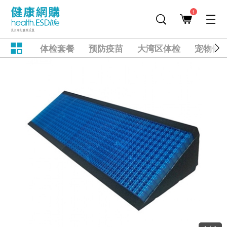
1
体检套餐
预防疫苗
大湾区体检
宠物健