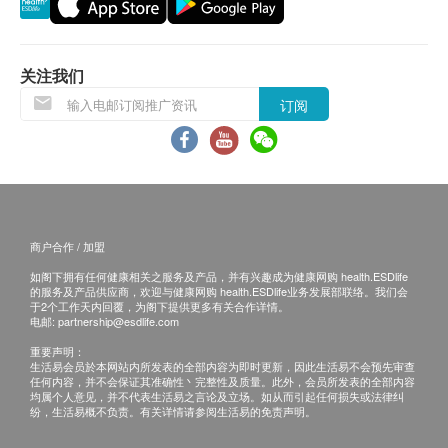
退换条款 ：
当顾客收取已订购之货品时，有责任检查货品是否
有损毁情况，一经确认签收，恕不接受退换。
关注我们
退换产品必须包装完整，如退换之产品有任何残缺
订阅
或过期退回，供应商有权不受理。
如有其他损坏或遗漏查询，顾客必须保留有效收据
正本，并于送货后7个工作天内按下列方式联络文
化村生活及复康产品有限公司 客户服务部跟进。
电邮： info@culturehomes.com.hk
查询热线： 2780 3882
商户合作 / 加盟
如阁下拥有任何健康相关之服务及产品，并有兴趣成为健康网购 health.ESDlife
的服务及产品供应商，欢迎与健康网购 health.ESDlife业务发展部联络。我们会
于2个工作天内回覆，为阁下提供更多有关合作详情。
电邮:
partnership@esdlife.com
重要声明：
生活易会员於本网站内所发表的全部内容为即时更新，因此生活易不会预先审查
任何内容，并不会保证其准确性丶完整性及质量。此外，会员所发表的全部内容
均属个人意见，并不代表生活易之言论及立场。如从而引起任何损失或法律纠
纷，生活易概不负责。有关详情请参阅生活易的免责声明。