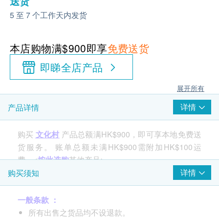
送货
5 至 7 个工作天内发货
本店购物满$900即享
免费送货
即睇全店产品
展开所有
详情
产品详情
购买
文化村
产品总额满HK$900，即可享本地免费送
货服务。 账单总额未满HK$900需附加HK$100运
费。<
按此选购
其他产品>
详情
购买须知
一般条款 ：
所有出售之货品均不设退款。