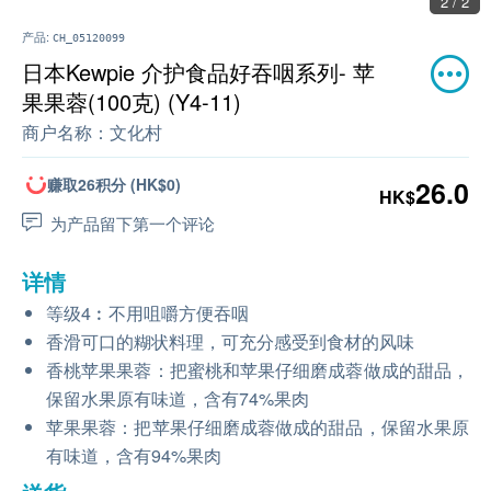
2 / 2
产品:
CH_05120099
日本Kewpie 介护食品好吞咽系列- 苹
果果蓉(100克) (Y4-11)
商户名称：
文化村
赚取26积分 (HK$0)
26.0
HK$
为产品留下第一个评论
详情
等级4︰不用咀嚼方便吞咽
香滑可口的糊状料理，可充分感受到食材的风味
香桃苹果果蓉：把蜜桃和苹果仔细磨成蓉做成的甜品，
保留水果原有味道，含有74%果肉
苹果果蓉：把苹果仔细磨成蓉做成的甜品，保留水果原
有味道，含有94%果肉