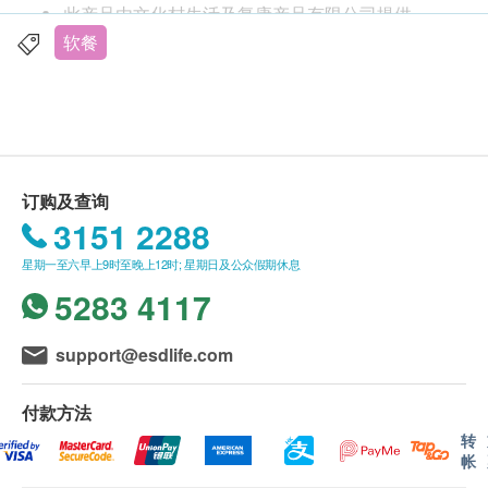
此产品由文化村生活及复康产品有限公司提供。
如有任何争议，文化村生活及复康产品有限公司及
软餐
生活易保留最终决议权。
送货条款：
购买任何产品总额满HK$900，即可享本地免费送
货服务。 账单总额未满HK$900需附加HK$100运
订购及查询
费。 如送货至愉景湾须另收取附加费HK$160。
3151 2288
马湾、东涌须另收取桥费HK$40。 长洲、大屿
星期一至六早上9时至晚上12时; 星期日及公众假期休息
山、梅窝、贝澳、长沙、塘福、水口、石壁、宝莲
5283 4117
寺、大澳及香港国际机场，须按实际情况报价。
(附加费可能因应货品尺寸及重量而调整)
我们将于确定订单后5-7个工作天内安排发货。
support@esdlife.com
产品功能
不排除运送时间会因节日而有所影响。 当八号烈
日本制造的即食营养介护软餐，用热水或微波炉加
风讯号悬挂或黑色暴雨警告生效时，送货服务时间
付款方法
热后即可食用
将会延迟。
转
根据日本介护食品协会提出的通用设计食品(UDF)
帐
所有订单须视乎相关货品的供应情况再作最后确
进行分类，依照咀嚼力、吞咽力建立四个软硬等