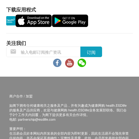
认。 倘若生活易未能提供任何订单上的货品，生
级，方便依照食用者需求选择合适的食品
下载应用程式
活易有权拒绝接受该订单，并且会于送货前透过电
细致柔软的食物质感适合咀嚼及吞咽困难、牙齿缺
话或电邮通知顾客再作安排。
失、手术后需营养照护人士食用• 饮食餐单由营养
师提供专业规划，以维持长者及患者身体营养均
退换条款 ：
衡、保持身体机能顺畅
当顾客收取已订购之货品时，有责任检查货品是否
关注我们
简单方便的设计，照护机构、营养师及照顾者更容
有损毁情况，一经确认签收，恕不接受退换。
订阅
易备餐
退换产品必须包装完整，如退换之产品有任何残缺
或过期退回，供应商有权不受理。
规格
如有其他损坏或遗漏查询，顾客必须保留有效收据
净重量：100 克
正本，并于送货后7个工作天内按下列方式联络文
口味︰苹果果蓉
化村生活及复康产品有限公司 客户服务部跟进。
食用方法︰把食材倒到汤匙上（或者使用其他餐
商户合作 / 加盟
电邮： info@culturehomes.com.hk
具）分数次少量进食
如阁下拥有任何健康相关之服务及产品，并有兴趣成为健康网购 health.ESDlife
查询热线： 2780 3882
冷藏后风味更佳。开封后需要冷藏（1℃~10℃）
的服务及产品供应商，欢迎与健康网购 health.ESDlife业务发展部联络。我们会
于2个工作天内回覆，为阁下提供更多有关合作详情。
并在当天内食用
电邮:
partnership@esdlife.com
注意︰在购买任何软餐及吞咽辅助产品前，应先询问
重要声明：
生活易会员於本网站内所发表的全部内容为即时更新，因此生活易不会预先审查
熟知吞咽困难的专业人士作全面评估。
任何内容，并不会保证其准确性丶完整性及质量。此外，会员所发表的全部内容