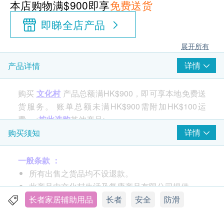
本店购物满$900即享
免费送货
即睇全店产品
展开所有
详情
产品详情
购买
文化村
产品总额满HK$900，即可享本地免费送
货服务。 账单总额未满HK$900需附加HK$100运
费。<
按此选购
其他产品>
详情
购买须知
产品特点：
一般条款 ：
背面附有吸盘，可以紧紧吸住浴缸或浴室的地面
所有出售之货品均不设退款。
能安放在浴缸或湿滑环境使用，安全可靠
此产品由文化村生活及复康产品有限公司提供。
如有任何争议，文化村生活及复康产品有限公司及
长者家居辅助用品
长者
安全
防滑
产品规格：
生活易保留最终决议权。
尺寸：395（宽） ×695（长）毫米