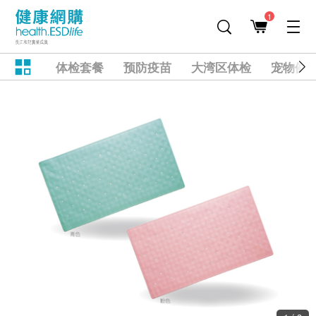
1
体检套餐
预防疫苗
大湾区体检
宠物健