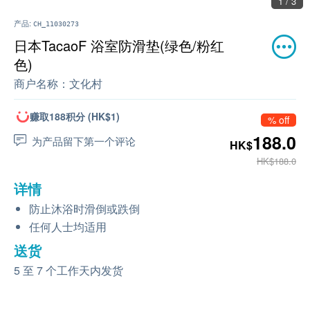
1 / 3
产品:
CH_11030273
日本TacaoF 浴室防滑垫(绿色/粉红
色)
商户名称：
文化村
赚取188积分 (HK$1)
% off
188.0
为产品留下第一个评论
HK$
HK$188.0
详情
防止沐浴时滑倒或跌倒
任何人士均适用
送货
5 至 7 个工作天内发货