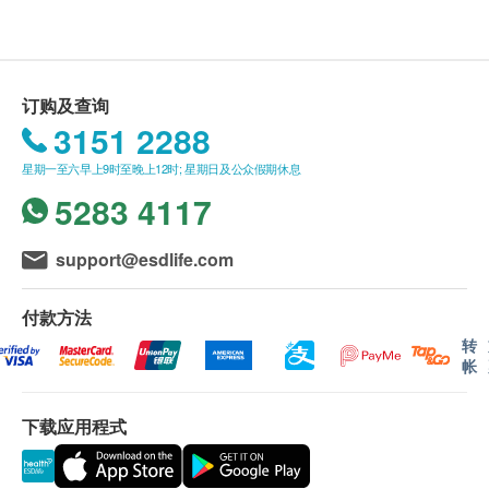
重量：700克
送货条款：
物料：合成橡胶
购买任何产品总额满HK$900，即可享本地免费送
货服务。 账单总额未满HK$900需附加HK$100运
订购及查询
费。 如送货至愉景湾须另收取附加费HK$160。
3151 2288
马湾、东涌须另收取桥费HK$40。 长洲、大屿
星期一至六早上9时至晚上12时; 星期日及公众假期休息
山、梅窝、贝澳、长沙、塘福、水口、石壁、宝莲
5283 4117
寺、大澳及香港国际机场，须按实际情况报价。
(附加费可能因应货品尺寸及重量而调整)
我们将于确定订单后5-7个工作天内安排发货。
support@esdlife.com
不排除运送时间会因节日而有所影响。 当八号烈
风讯号悬挂或黑色暴雨警告生效时，送货服务时间
付款方法
将会延迟。
转
帐
所有订单须视乎相关货品的供应情况再作最后确
认。 倘若生活易未能提供任何订单上的货品，生
下载应用程式
活易有权拒绝接受该订单，并且会于送货前透过电
话或电邮通知顾客再作安排。