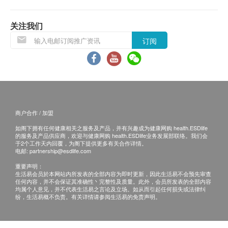
退换条款 ：
当顾客收取已订购之货品时，有责任检查货品是否
关注我们
有损毁情况，一经确认签收，恕不接受退换。
订阅
退换产品必须包装完整，如退换之产品有任何残缺
或过期退回，供应商有权不受理。
如有其他损坏或遗漏查询，顾客必须保留有效收据
正本，并于送货后7个工作天内按下列方式联络文
化村生活及复康产品有限公司 客户服务部跟进。
商户合作 / 加盟
电邮： info@culturehomes.com.hk
如阁下拥有任何健康相关之服务及产品，并有兴趣成为健康网购 health.ESDlife
查询热线： 2780 3882
的服务及产品供应商，欢迎与健康网购 health.ESDlife业务发展部联络。我们会
于2个工作天内回覆，为阁下提供更多有关合作详情。
电邮:
partnership@esdlife.com
重要声明：
生活易会员於本网站内所发表的全部内容为即时更新，因此生活易不会预先审查
任何内容，并不会保证其准确性丶完整性及质量。此外，会员所发表的全部内容
均属个人意见，并不代表生活易之言论及立场。如从而引起任何损失或法律纠
纷，生活易概不负责。有关详情请参阅生活易的免责声明。