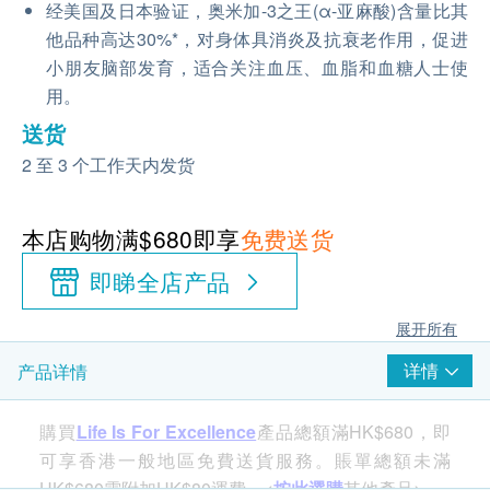
经美国及日本验证，奥米加-3之王(α-亚麻酸)含量比其
他品种高达30%*，对身体具消炎及抗衰老作用，促进
小朋友脑部发育，适合关注血压、血脂和血糖人士使
用。
送货
2 至 3 个工作天内发货
本店购物满$680即享
免费送货
即睇全店产品
展开所有
详情
产品详情
購買
Life Is For Excellence
產品總額滿HK$680，即
可享香港一般地區免費送貨服務。賬單總額未滿
HK$680需附加HK$80運費。<
按此選購
其他產品>