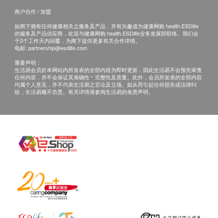
退换产品必须包装完整，如退换产品有任何残缺或
🌾比牛奶多6倍的钙
商户合作 / 加盟
过期退回，供应商有权不受理。
🌾比三文鱼多10倍的奥米加3
如阁下拥有任何健康相关之服务及产品，并有兴趣成为健康网购 health.ESDlife
如有其他损坏或遗漏查询，顾客必须保留有效收据
的服务及产品供应商，欢迎与健康网购 health.ESDlife业务发展部联络。我们会
🌾比西兰花多15倍的镁
于2个工作天内回覆，为阁下提供更多有关合作详情。
正本，并於送货后3个工作日内按下列方式联络
🌾比香蕉多2倍的钾
电邮:
partnership@esdlife.com
Life Is For Excellence 客户服务部跟进。
🌾比红腰豆多6倍的铁质
重要声明：
生活易会员於本网站内所发表的全部内容为即时更新，因此生活易不会预先审查
电邮：cs@lifeisforexcellence.com
🌾比菠菜多5倍的叶酸
任何内容，并不会保证其准确性丶完整性及质量。此外，会员所发表的全部内容
查询热线：852-21118288
🌾比红石榴多2.8倍的抗氧化功效
均属个人意见，并不代表生活易之言论及立场。如从而引起任何损失或法律纠
纷，生活易概不负责。有关详情请参阅生活易的免责声明。
🌾比亚麻籽高6倍抗氧化指数
🌾比燕麦高3倍膳食纤维
🌾比全麦高1.5倍蛋白质
特性及功效
✅信心保证，荣获加拿大多伦多大学医学院临床医
学使用，有助减肥特别是降低腹部脂肪囤积
✅质量保证，全球唯一有注册的#911号、#912号
种子，供应商道德项目监管，每年只采摘两次成熟
的种子