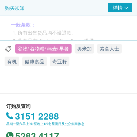
详情
购买须知
【LIFE】抗疫天然神物：超营奇亚籽粉「强效版」
一般条款：
所有出售货品均不设退款。
此产品由Life Is For Excellence提供。
宣传图片及价值仅供参考，一切以实物为准。
谷物/ 谷物粉/ 燕麦/ 早餐
奥米加
素食人士
如有任何争议，Life Is For Excellence 及健康網購
有机
健康食品
奇亚籽
保留最终决议权。
送货条款：
购买
Life Is For Excellence
任何产品总额满
HK$680，即可享本地免费送货服务（禁区，东涌
及离岛另议）。账单总额未满HK$680需附加
订购及查询
HK$80运费。
3151 2288
我们将于确定订单后3个工作日内安排发货。
星期一至六早上9时至晚上12时; 星期日及公众假期休息
不排除运送时间会因节日而有所影响。倘若由於不
5283 4117
可抗力的原因（包括但不限于由於天灾、火灾、水
奇亚籽是欧鼠尾草(Sage) 的植物种子，共有80多个品