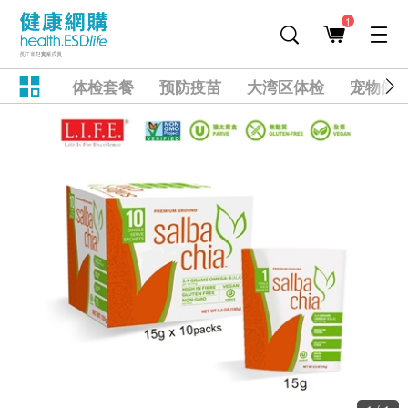
1
体检套餐
预防疫苗
大湾区体检
宠物健