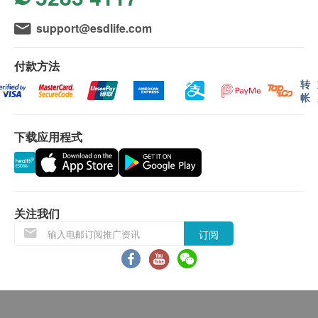
灾、意外、暴乱、战争、政府政策、罢工或任何不
种，有机超营奇亚籽Salba Chia 是当中"奥米加-3之
support@esdlife.com
能控制的情况）而未能准确地提供阁下所需的货品
王”
或服务，送货服务时间将会延迟。
品牌
付款方法
所有订单须视乎相关货品的供应情况再作最后确
Salba Chia
转
认。倘若Life Is For Excellence未能提供任何订单
帐
上的货品，Life Is For Excellence有权拒绝接受该
产地
订单，并且会於送货前通过电话或电邮通知顾客再
阿根廷
下载应用程式
作安排。
Life Is For Excellence会根据阁下提供的地址尽力
包装
确保货品在送货日期前送到该地址，若因阁下的原
15克x 10包
因而导致货品超过送货日期30日后仍不成功派送，
关注我们
Life Is For Excellence保留权利包括任何拒绝要求
得奖
订阅
退款申请权利。
香港乐活博览2018，最佳有机超级食物大奖
亚洲天然及有机大奖2017，最佳天然/ 有机新食品
退换条款：
大奖
当顾客收取已订购货品时，有责任检查货品是否有
损毁情况，一经确认签收，恕不接受退换。
营养价值与其他食物相比