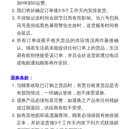
加HK$50运费。
我们将於确定订单後3-5个工作天内安排发货。
不排除运送时间会因节日而有所影响。当八号烈风
讯号悬掛或黑色暴雨警告生效时，送货服务时间将
会延迟。
所有订单须视乎相关货品的供应情况再作最後确
认。倘若生活易未能提供任何订单上的货品，生活
易有权拒绝接受该订单，并且会於送货前透过电话
或电邮通知顾客再作安排。
退换条款：
当顾客收取已订购之货品时，有责任检查货品是否
有损毁情况，一经确认签收，恕不接受退换。
退换产品必须包装完整，如退换之产品有任何残缺
或过期退回，供应商有权不受理。
如有其他损坏或遗漏查询，顾客必须保留有效收据
正本，并於送货後3个工作天内按下列方式联络錤