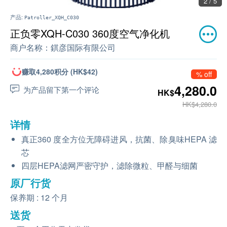
2 / 5
产品:
Patroller_XQH_C030
正负零XQH-C030 360度空气净化机
商户名称：
錤彦国际有限公司
赚取4,280积分 (HK$42)
% off
4,280.0
为产品留下第一个评论
HK$
HK$4,280.0
详情
真正360 度全方位无障碍进风，抗菌、除臭味HEPA 滤
芯
四层HEPA滤网严密守护，滤除微粒、甲醛与细菌
原厂行货
保养期 : 12 个月
送货