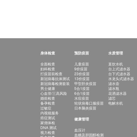
身体检查
预防疫苗
水质管理
全面检查
儿童疫苗
直饮水机
妇科检查
9价疫苗
台上式滤水器
打疫苗前检查
23价疫苗
台下式滤水器
新冠病毒抗体测试
13价疫苗
水龙头式滤水器
新冠病毒检测套装
甲型肝炎疫苗
滤水壶
男士健康
5合1疫苗
滤水瓶
心血管/三高风险
6合1疫苗
花洒滤水器
婚前检查
水痘疫苗
滤芯
备孕检查
轮状病毒口服疫苗
电解水机
过敏症
日本脑炎疫苗
内视镜服务
癌症测试
健康管理
家佣体检
DNA 测试
血压计
视力检查
血糖及胆固醇检测