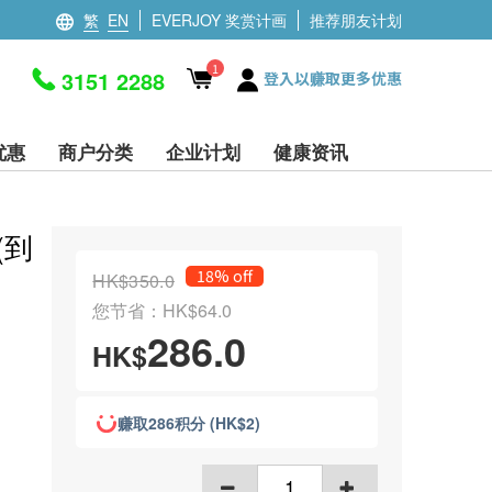
繁
EN
EVERJOY 奖赏计画
推荐朋友计划
1
3151 2288
登入以赚取更多优惠
优惠
商户分类
企业计划
健康资讯
(到
18% off
HK$350.0
您节省：HK$64.0
286.0
HK$
赚取286积分 (HK$2)