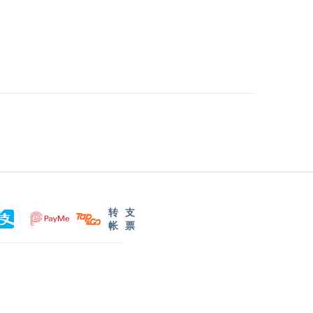
转
支
帐
票