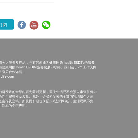
订阅
之服务及产品，并有兴趣成为健康网购 health.ESDlife的服务
康网购 health.ESDlife业务发展部联络。我们会于2个工作天内
多有关合作详情。
dlife.com
内所发表的全部内容为即时更新，因此生活易不会预先审查任何内
确性丶完整性及质量。此外，会员所发表的全部内容均属个人意
之言论及立场。如从而引起任何损失或法律纠纷，生活易概不负
生活易的免责声明。