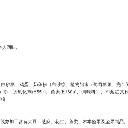
令人回味。
)）、白砂糖、鸡蛋、奶茶粉（白砂糖、植物脂末（葡萄糖浆、完全
340(iii))、抗氧化剂(E551)、色素(E160a)、调味料）、即溶
茶粉
产线亦加工含有大豆、芝麻、花生、鱼类、木本坚果及坚果制品