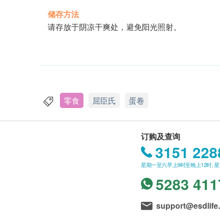
储存方法
请存放于阴凉干爽处，避免阳光照射。
零食
屈臣氏
蛋卷
订购及查询
3151 228
星期一至六早上9时至晚上12时; 
5283 411
support@esdlife