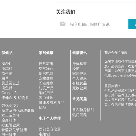
关注我们
保健品
家居健康
健康资讯
商户合作 / 加盟
如阁下拥有任何健康相关
NMN
日常家电
身体检查
及产品供应商，欢迎与健
滴鸡精
空气净化
疫苗
回覆，为阁下提供更
益生菌
厨房电器
家居健康
电邮:
partnership@es
虫草
宠物健康
个人健康
灵芝及云芝
长者健康
有机食品
重要声明：
滴鱼精
防疫产品
宠物健康
生活易会员於本网站
Omega 3
睡眠用品
容，并不会保证其准
维他命 及 矿物质
害虫处理
常见问题
见，并不代表生活易
健康及有机食品
责。有关详情请参阅
强化免疫力
饮品
首次验身指引
肠道及消化系统健康
热门问题
女士及美容
电子个人护理
瘦身纤体
心血管健康
面部美容仪器
骨骼及关节健康
电须刨
男士健康