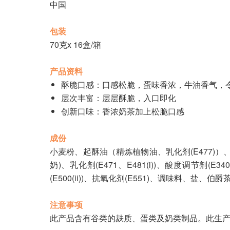
中国
包装
70克x 16盒/箱
产品资料
酥脆口感：口感松脆，蛋味香浓，牛油香气，
层次丰富：层层酥脆，入口即化
创新口味：香浓奶茶加上松脆口感
成份
小麦粉、起酥油（精炼植物油、乳化剂(E477
奶)、乳化剂(E471、E481(i))、酸度调节剂(E
(E500(ii))、抗氧化剂(E551)、调味料、盐、伯爵
注意事项
此产品含有谷类的麸质、蛋类及奶类制品。此生