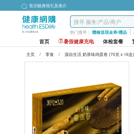
首次驗身指引及推介
热门搜寻：
體檢送現金券/禮品
首页
暑假健康充电
体检套餐
主页
/
零食
/
源自生活 奶茶味鸡蛋卷 (70克 x 16盒) (