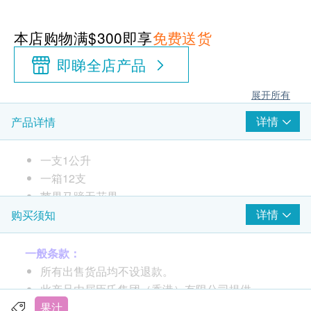
本店购物满$300即享
免费送货
即睇全店产品
展开所有
详情
产品详情
一支1公升
一箱12支
苹果马蹄无花果
苹果无花果果香＋马蹄清爽，温润又解腻
详情
购买须知
滋阴润燥，生津解渴
一般条款：
所有出售货品均不设退款。
此产品由屈臣氏集团（香港）有限公司提供。
如有任何争议，屈臣氏集团（香港）有限公司及生
果汁