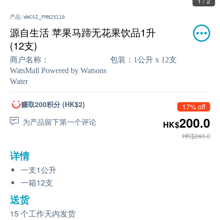
1 / 2
产品:
WWCGI_FMN25110
源自生活 苹果马蹄无花果饮品1升
(12支)
商户名称：
包装：
1公升 x 12支
WatsMall Powered by Watsons
Water
赚取200积分 (HK$2)
17% off
200.0
为产品留下第一个评论
HK$
HK$240.0
详情
一支1公升
一箱12支
送货
15 个工作天内发货