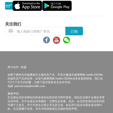
所有订单须视乎相关货品的供应情况再作最后确
认。倘若生活容易未能提供任何订单上的货品，生
活容易有权拒绝接受该订单，并且会於送货前通过
电话或电邮通知顾客再作安排。
关注我们
订阅
饮品/食品：
货品质量保证，於顾客收到产品当日起计，食用期
应最少有6个月或以上。(6 个月以下之产品会列明
到期日于上产品详情中)
所有图片及产品资料只供参考。
商户合作 / 加盟
如阁下拥有任何健康相关之服务及产品，并有兴趣成为健康网购 health.ESDlife
退换条款：
的服务及产品供应商，欢迎与健康网购 health.ESDlife业务发展部联络。我们会
当顾客收取已订购货品时，有责任检查货品是否有
于2个工作天内回覆，为阁下提供更多有关合作详情。
电邮:
partnership@esdlife.com
损毁情况，一经确认签收，恕不接受退换。
重要声明：
退换产品必须包装完整，如退换产品有任何残缺或
生活易会员於本网站内所发表的全部内容为即时更新，因此生活易不会预先审查
任何内容，并不会保证其准确性丶完整性及质量。此外，会员所发表的全部内容
过期退回，供应商有权不受理。
均属个人意见，并不代表生活易之言论及立场。如从而引起任何损失或法律纠
如有其他损坏或遗漏查询，顾客必须保留有效收据
纷，生活易概不负责。有关详情请参阅生活易的免责声明。