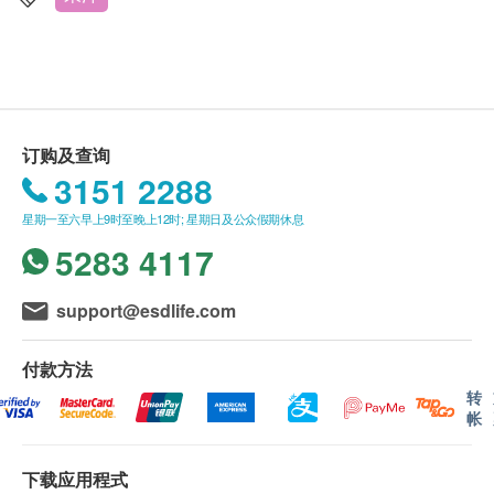
活容易保留最终决议权。
送货条款：
购买Watsons Water产品总额满HK$300，即可享
本地免费送货服务。账单总额未满HK$300需附加
订购及查询
HK$80运费。
3151 2288
我们将于确定订单后15个工作日内，依地区货期由
星期一至六早上9时至晚上12时; 星期日及公众假期休息
屈臣氏蒸馏水送上。
5283 4117
送货服务只限本地，送货范围包括港岛、九龙及新
界的一般地区。
送货服务不适用於偏远地区（例如：禁区）、离
support@esdlife.com
岛、愉景湾、流浮山、马湾（东涌市镇除外）等地
区、某些偏远区域或屈臣氏蒸馏水车辆难以到达地
付款方法
方及位于无升降机设施的楼层或相应的送货路程。
转
帐
不排除运送时间会因节日而有所影响。当八号烈风
讯号悬挂或黑色暴雨警告生效时，送货服务时间将
下载应用程式
会延迟。