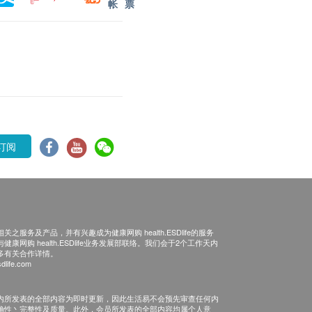
帐
票
订阅
之服务及产品，并有兴趣成为健康网购 health.ESDlife的服务
康网购 health.ESDlife业务发展部联络。我们会于2个工作天内
多有关合作详情。
dlife.com
内所发表的全部内容为即时更新，因此生活易不会预先审查任何内
确性丶完整性及质量。此外，会员所发表的全部内容均属个人意