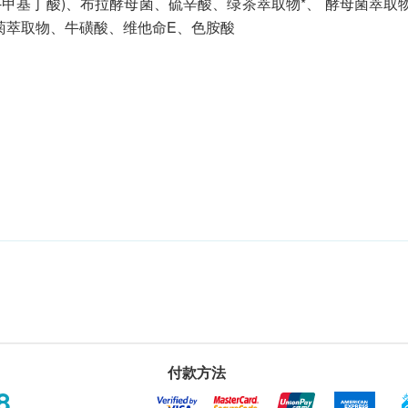
-β-甲基丁酸)、布拉酵母菌、硫辛酸、绿茶萃取物*、 酵母菌萃取
寿菊萃取物、牛磺酸、维他命E、色胺酸
付款方法
8