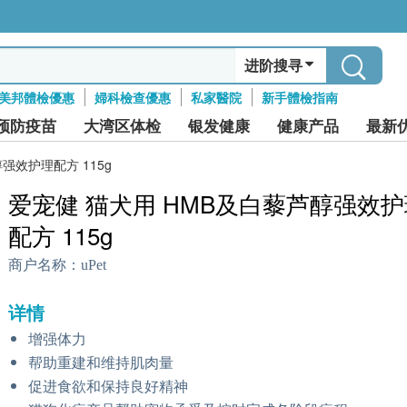
进阶搜寻
美邦體檢優惠
婦科檢查優惠
私家醫院
新手體檢指南
预防疫苗
大湾区体检
银发健康
健康产品
最新
强效护理配方 115g
爱宠健 猫犬用 HMB及白藜芦醇强效护
配方 115g
商户名称：
uPet
详情
增强体力
帮助重建和维持肌肉量
促进食欲和保持良好精神