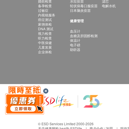
婚前检查
水痘疫苗
滤芯
备孕检查
轮状病毒口服疫苗
电解水机
过敏症
日本脑炎疫苗
内视镜服务
癌症测试
健康管理
家佣体检
DNA 测试
血压计
视力检查
血糖及胆固醇检测
听力检查
体温计
中医保健
电子磅
儿童发展
助听器
企业体检
© ESD Services Limited 2000-2026
关于健康网购 health.ESDlife
商户合作 / 加盟
联络