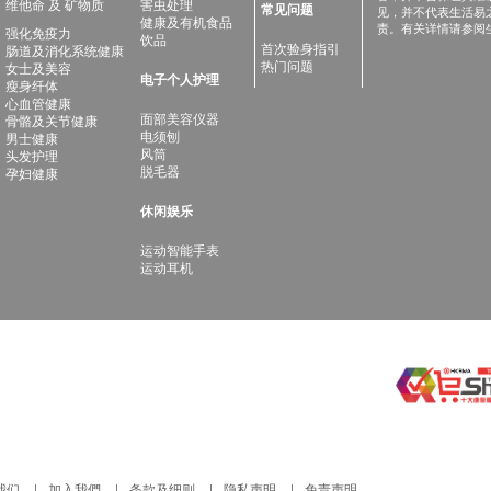
维他命 及 矿物质
害虫处理
常见问题
见，并不代表生活易
健康及有机食品
责。有关详情请参阅
强化免疫力
饮品
首次验身指引
肠道及消化系统健康
热门问题
女士及美容
电子个人护理
瘦身纤体
心血管健康
面部美容仪器
骨骼及关节健康
电须刨
男士健康
风筒
头发护理
脱毛器
孕妇健康
休闲娱乐
运动智能手表
运动耳机
我们
加入我們
条款及细则
隐私声明
免责声明