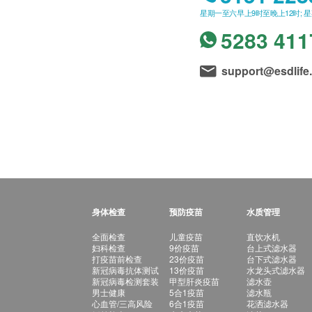
星期一至六早上9时至晚上12时; 
5283 411
support@esdlife
身体检查
预防疫苗
水质管理
全面检查
儿童疫苗
直饮水机
妇科检查
9价疫苗
台上式滤水器
打疫苗前检查
23价疫苗
台下式滤水器
新冠病毒抗体测试
13价疫苗
水龙头式滤水器
新冠病毒检测套装
甲型肝炎疫苗
滤水壶
男士健康
5合1疫苗
滤水瓶
心血管/三高风险
6合1疫苗
花洒滤水器