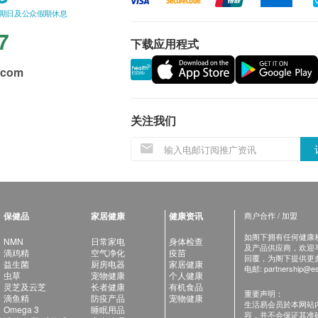
星期日及公众假期休息
7
下载应用程式
.com
关注我们
保健品
家居健康
健康资讯
商户合作 / 加盟
如阁下拥有任何健康相关
NMN
日常家电
身体检查
及产品供应商，欢迎与健
滴鸡精
空气净化
疫苗
回覆，为阁下提供更
益生菌
厨房电器
家居健康
电邮:
partnership@es
虫草
宠物健康
个人健康
灵芝及云芝
长者健康
有机食品
重要声明：
滴鱼精
防疫产品
宠物健康
生活易会员於本网站
Omega 3
睡眠用品
容，并不会保证其准