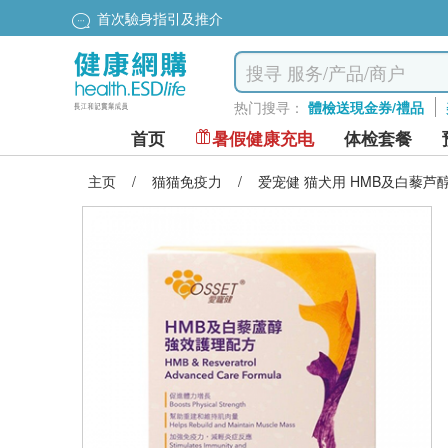
首次驗身指引及推介
热门搜寻：
體檢送現金券/禮品
首页
暑假健康充电
体检套餐
主页
/
猫猫免疫力
/
爱宠健 猫犬用 HMB及白藜芦醇