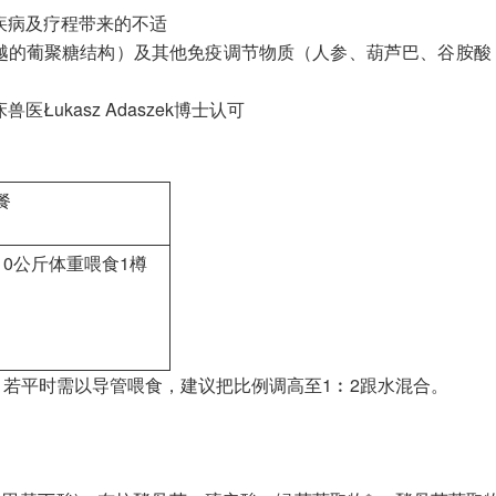
疾病及疗程带来的不适
同为最优越的葡聚糖结构）及其他免疫调节物质（人参、葫芦巴、谷
ukasz Adaszek博士认可
餐
10公斤体重喂食1樽
。若平时需以导管喂食，建议把比例调高至1︰2跟水混合。
。