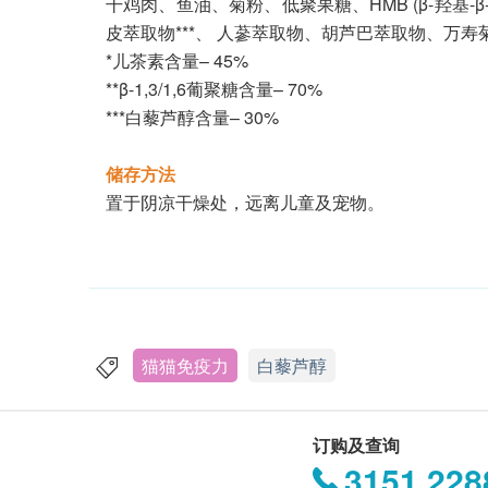
干鸡肉、鱼油、菊粉、低聚果糖、HMB (β-羟基
皮萃取物***、 人蔘萃取物、胡芦巴萃取物、万
*儿茶素含量– 45%
**β-1,3/1,6葡聚糖含量– 70%
***白藜芦醇含量– 30%
储存方法
置于阴凉干燥处，远离儿童及宠物。
猫猫免疫力
白藜芦醇
订购及查询
3151 228