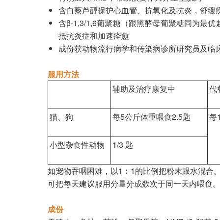
含白藜芦醇保护心血管、抗氧化及抗炎，舒缓
含β-1,3/1,6葡聚糖（跟黑酵母葡聚糖
抵抗炎症和加速痊愈
成份获动物流行病学和传染病诊所研究员及临床兽医Ł
服用方法
辅助及治疗康复中
代
猫、狗
每5公斤体重喂食2.5匙
每
小型杂食性动物
1/3 匙
如宠物吞咽困难，以1︰1的比例把粉末跟水混合
可把每天建议服用分量分成数次于同一天内喂食
成份