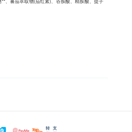
物**、蕃茄萃取物(茄红素)、谷胺酸、精胺酸、提子
转
支