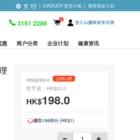
繁
EN
EVERJOY 奖赏计画
推荐朋友计划
1
3151 2288
登入以赚取更多优惠
优惠
商户分类
企业计划
健康资讯
理
10% off
HK$220.0
您节省：HK$22.0
198.0
HK$
赚取198积分 (HK$1)