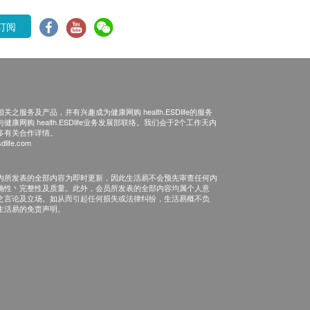
订阅
之服务及产品，并有兴趣成为健康网购 health.ESDlife的服务
康网购 health.ESDlife业务发展部联络。我们会于2个工作天内
多有关合作详情。
dlife.com
内所发表的全部内容为即时更新，因此生活易不会预先审查任何内
确性丶完整性及质量。此外，会员所发表的全部内容均属个人意
之言论及立场。如从而引起任何损失或法律纠纷，生活易概不负
生活易的免责声明。