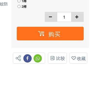
1樽
蚊防
2樽
购买
比较
收藏