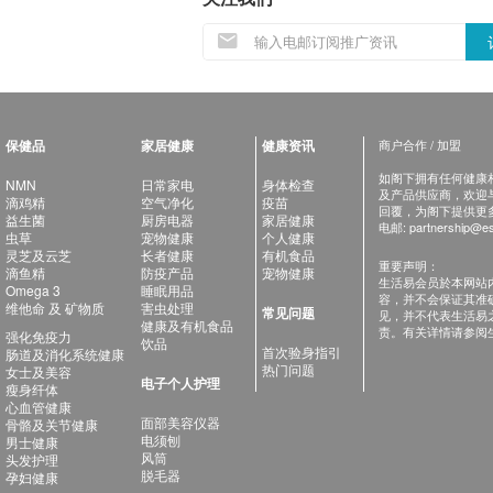
保健品
家居健康
健康资讯
商户合作 / 加盟
如阁下拥有任何健康相关
NMN
日常家电
身体检查
及产品供应商，欢迎与健
滴鸡精
空气净化
疫苗
回覆，为阁下提供更
益生菌
厨房电器
家居健康
电邮:
partnership@es
虫草
宠物健康
个人健康
灵芝及云芝
长者健康
有机食品
重要声明：
滴鱼精
防疫产品
宠物健康
生活易会员於本网站
Omega 3
睡眠用品
容，并不会保证其准
维他命 及 矿物质
害虫处理
常见问题
见，并不代表生活易
健康及有机食品
责。有关详情请参阅
强化免疫力
饮品
首次验身指引
肠道及消化系统健康
热门问题
女士及美容
电子个人护理
瘦身纤体
心血管健康
面部美容仪器
骨骼及关节健康
电须刨
男士健康
风筒
头发护理
脱毛器
孕妇健康