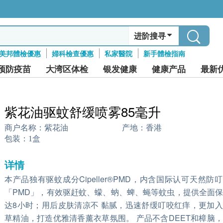
进阶搜寻
美邦體檢優惠
婦科檢查優惠
私家醫院
新手體檢指南
预防疫苗
大湾区体检
银发健康
健康产品
最新
紫花油驱蚊舒缓喷雾85毫升
商户名称：
紫花油
产地：
香港
包装：
1盒
详情
本产品独有驱蚊成分Cipeller®PMD，内含国际认可天然防
「PMD」，有效驱赶蚊、蠓、蚋、蜱、蝇等蚊虫，提供全面
达8小时；用后皮肤清凉不 黏腻，迅速舒缓叮咬红痒，更加
草精油，打造优雅清香薰衣草氛围。 产品不含DEET和樟脑