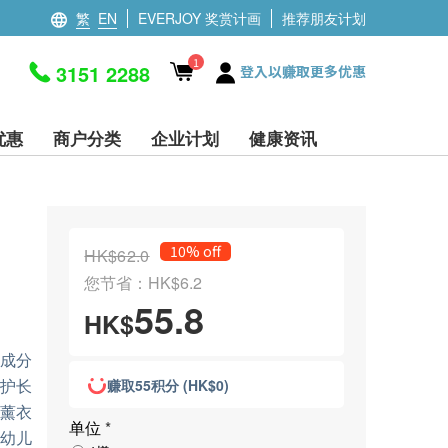
繁
EN
EVERJOY 奖赏计画
推荐朋友计划
1
3151 2288
登入以赚取更多优惠
优惠
商户分类
企业计划
健康资讯
10% off
HK$62.0
您节省：HK$6.2
55.8
HK$
叮成分
保护长
赚取55积分 (HK$0)
入薰衣
单位
*
，幼儿