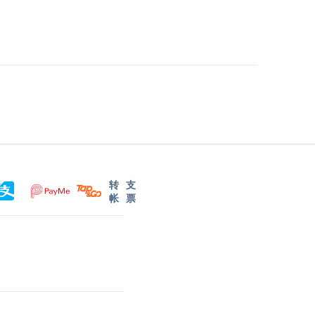
转
支
帐
票