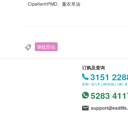
Cipeller®PMD、薰衣草油
驱蚊防虫
订购及查询
3151 228
星期一至六早上9时至晚上12时; 
5283 411
support@esdlife