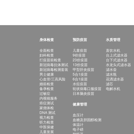
身体检查
预防疫苗
水质管理
全面检查
儿童疫苗
直饮水机
妇科检查
9价疫苗
台上式滤水器
打疫苗前检查
23价疫苗
台下式滤水器
新冠病毒抗体测试
13价疫苗
水龙头式滤水器
新冠病毒检测套装
甲型肝炎疫苗
滤水壶
男士健康
5合1疫苗
滤水瓶
心血管/三高风险
6合1疫苗
花洒滤水器
婚前检查
水痘疫苗
滤芯
备孕检查
轮状病毒口服疫苗
电解水机
过敏症
日本脑炎疫苗
内视镜服务
癌症测试
健康管理
家佣体检
DNA 测试
血压计
视力检查
血糖及胆固醇检测
听力检查
体温计
中医保健
电子磅
儿童发展
助听器