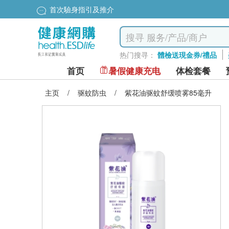
首次驗身指引及推介
热门搜寻：
體檢送現金券/禮品
首页
暑假健康充电
体检套餐
主页
/
驱蚊防虫
/
紫花油驱蚊舒缓喷雾85毫升