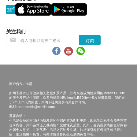
会延迟。农历初一、初二及初三均会休息(不提供
送货)，敬请留意。
所有订单须视乎相关货品的供应情况再作最后确
认。倘若供应商未能提供任何订单上的货品，健康
关注我们
网购health.ESDlife有权拒绝接受该订单，并且会
订阅
于送货前透过电话或电邮通知顾客再作安排。
倘若由于不可抗力的原因(包括但不限于由于天
灾、火灾、水灾、意外、暴乱、战争、政府政策、
罢工或任何不能控制的情况)而未能准确地提供阁
下所需的货品或服务，华康复康用品有限公司及健
商户合作 / 加盟
康网购health.ESDlife均不会承担任何责任或赔
如阁下拥有任何健康相关之服务及产品，并有兴趣成为健康网购 health.ESDlife
偿。
的服务及产品供应商，欢迎与健康网购 health.ESDlife业务发展部联络。我们会
华康复康用品有限公司会根据阁下提供的地址尽力
于2个工作天内回覆，为阁下提供更多有关合作详情。
电邮:
partnership@esdlife.com
确保货品在预约日期送到该地址，若因阁下的原因
重要声明：
而导致货品超过购买日期30日后仍不成功派送，康
生活易会员於本网站内所发表的全部内容为即时更新，因此生活易不会预先审查
任何内容，并不会保证其准确性丶完整性及质量。此外，会员所发表的全部内容
复康用品有限公司保留权利包括任何拒绝要求退款
均属个人意见，并不代表生活易之言论及立场。如从而引起任何损失或法律纠
申请之权利。
纷，生活易概不负责。有关详情请参阅生活易的免责声明。