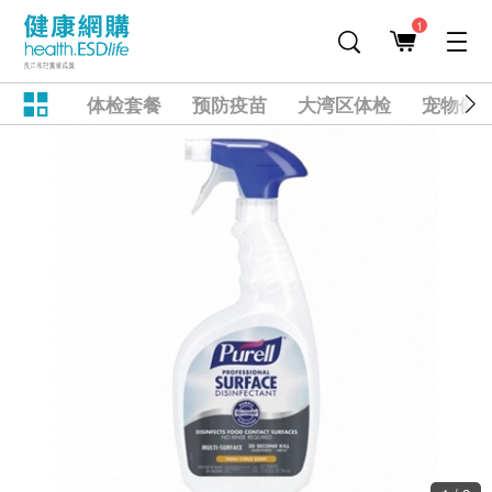
1
体检套餐
预防疫苗
大湾区体检
宠物健