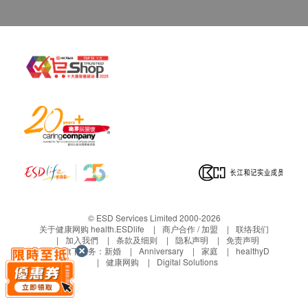
如在约定日期不能收货，请于约定收货日前最少1
个工作天前联络营康荟。
若没有通知，送货地址在约定收货日不能收货，
货品将被送回至营康荟，客人需于分店的办公时间
内自行安排前往领回， 并不会安排再次送货，而
于网上已收取之运费将不获退还。
保养条款
客户于收取货品时必须检查所订购之货品是否有损
毁。如发现货品损毁(不包括蓄意损坏者)，请客户
在送货日期起计7天以内通知华康复康用品有限公
司客户服务部安排更换该货品。
任何非损毁所导致的退货均不受理。
© ESD Services Limited 2000-2026
退换产品必须包装完整，如退换之产品有任何残缺
关于健康网购 health.ESDlife
商户合作 / 加盟
联络我们
加入我們
条款及细则
隐私声明
免责声明
或过期退回，供应商有权不受理。
生活易旗下业务：
新婚
Anniversary
家庭
healthyD
血糖测试产品享5年保养。
健康网购
Digital Solutions
血压计享2年保养。
除血糖测试产品及血压计外，其他商品均不享任何