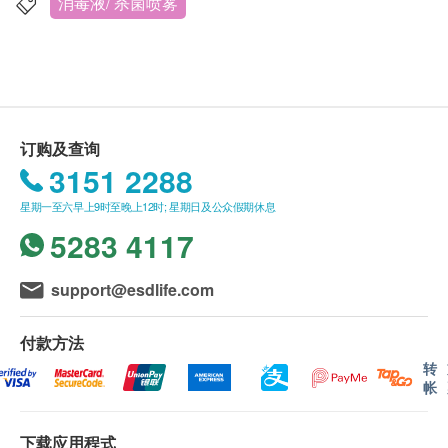
health.ESDlife保留最终决议权。
消毒液/ 杀箘喷雾
送货
购买营康荟产品总额满HK$800，即可享香港一般
地区免费送货服务。
送货服务*只适用于香港岛，九龙及新界之地址。 *
订购及查询
(但车辆不能直达的地区，需视附情况收取附加
3151 2288
费。)
星期一至六早上9时至晚上12时; 星期日及公众假期休息
没有升降机之楼层，将收取上楼送货费，费用为每
5283 4117
层$30。
偏远地区如离岛、马湾、愉景湾、大屿山及东涌等
地区，将额外收取$200送货费, 但车辆不能直达的
support@esdlife.com
地区，再需视乎情况收取附加费。
账单总额未满HK$800 需附加HK$80运费。
付款方法
订单确认后将于 4 个工作天内营康荟会联络安排发
转
帐
货。
不排除运送时间会因节日而有所影响。当八号烈风
下载应用程式
讯号悬挂或黑色暴雨警告生效时，送货服务时间将