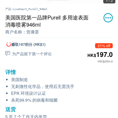
1 / 2
产品:
LiveSmart_Purell_946ml
美国医院第一品牌Purell 多用途表面
消毒喷雾946ml
商户名称：
营康荟
赚取197积分 (HK$1)
21% off
197.0
为产品留下第一个评论
HK$
HK$250.0
详情
美国制造
无刺激性化学品，使用后无需洗手
EPA 环境设计认证
杀死99.9% 的病毒和细菌
送货
5 至 7 个工作天内发货