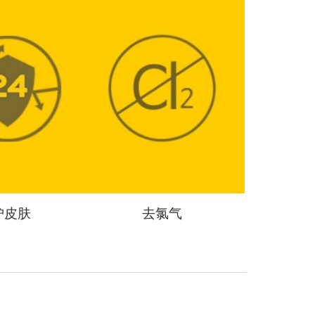
护皮肤
去氯
气