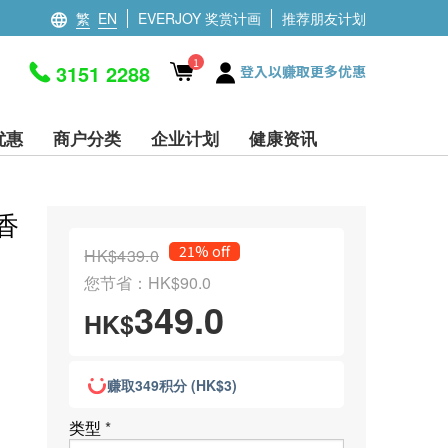
繁
EN
EVERJOY 奖赏计画
推荐朋友计划
1
3151 2288
登入以赚取更多优惠
优惠
商户分类
企业计划
健康资讯
C香
21% off
HK$439.0
您节省：HK$90.0
349.0
HK$
赚取349积分 (HK$3)
类型
*