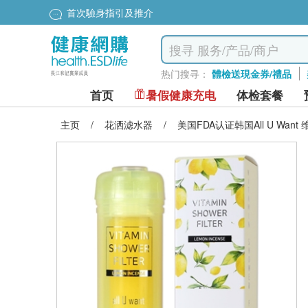
首次驗身指引及推介
热门搜寻：
體檢送現金券/禮品
首页
暑假健康充电
体检套餐
主页
/
花洒滤水器
/
美国FDA认证韩国All U Wa