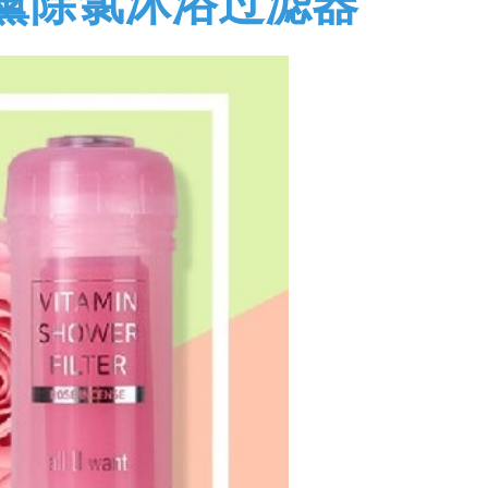
C香薰除氯沐浴过滤器