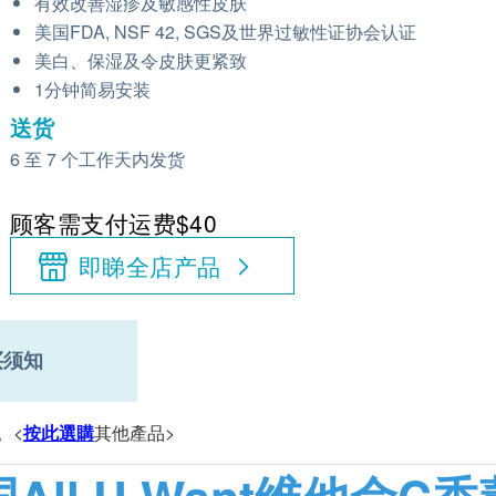
有效改善湿疹及敏感性皮肤
美国FDA, NSF 42, SGS及世界过敏性证协会认证
美白、保湿及令皮肤更紧致
1分钟简易安装
送货
6 至 7 个工作天内发货
顾客需支付运费$40
即睇全店产品
买须知
。<
按此選購
其他產品>