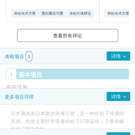
体检地点方便
售后服务可靠​
体检环境舒适​
体检地点方便
查看所有评论
详情
体检项目
3
1
基本项目
疫苗注射
详情
更多项目详情
注射疫苗前由醫護人員负责注射评估
日本脑炎 1针
日本脑炎由日本脑炎病毒引致，是一种经蚊子传播的
由註册护士负责注射程序
疾病。此病主要经带病毒的蚊子叮咬染病，主要病媒
蚊是三带喙库蚊。