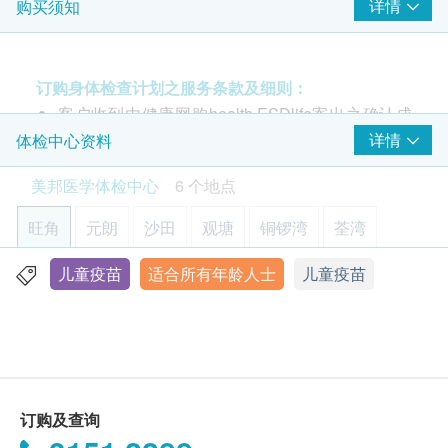
日本脑炎由受到感染到发病为4 － 14天。大部份受感
详情
购买须知
染者没有明显病征，或只有发烧及头痛等轻微病征。
病情严重者则会在短时间内发病，并会出现头痛、发
高烧、颈部僵硬、神志不清、昏迷、震颤、抽搐（尤
订购身体检查计划之服务条款及细则：
其是儿童）及瘫痪等征状。
客户收到由健康网购health.ESDlife寄出之确认成
功付款电邮后，美邦医学体检中心将于随后1-2个
详情
体检中心资料
工作天的办公时间内，致电客户预约身体检查的时
此疫苗只适用于佐敦分店，由注册护士负责注射程
美邦医学体检中心
6 个地点
间及地点。客户亦可致电查询或在订单确认后1个
序。
工作天致电该中心预约 (电话：2369 0680)。
9个月至17岁：两针相隔一年
旺角
元朗
沙田
观塘
铜锣湾
荃湾
购买计划后可安排由健康网购health.ESDlife发出
18岁以上：需注射一针
的正式收据，并于7-14个工作天后寄出。客户可于
儿童疫苗
适合所有年龄人士
儿童疫苗
旺角亚皆老街8号朗豪坊办公室大楼11楼
购买时提出收据要求，或经以下方法联络客户服务
不宜接种人士：
显示地图
员: 电邮 (support@esdlife.com) 或电话 (3151
对任何疫苗成分或接种任何疫苗后曾出现严重过敏
2288)。
反应的人士
星期一至六︰9:00a.m. – 1:00p.m.; 2:00p.m. – 6:00p.m.
健康检查计划只适用于10岁或以上之人士
曾对鸡蛋有严重过敏反应的人士
星期日及公众假期︰休息
热线电话：(852) 2369 0680
未成年客人体检指引 (10岁至18歳以下人士)
出血病症患者或服用抗凝血剂的人士
订购及查询
A. 10歳至未满16岁者：
正在发烧人士