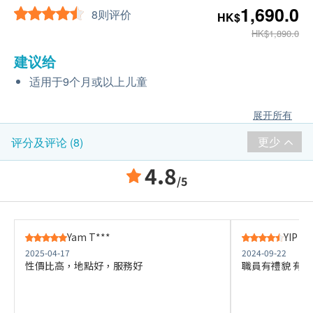
1,690.0
8则评价
HK$
HK$1,890.0
建议给
适用于9个月或以上儿童
展开所有
更少
评分及评论 (8)
4.8
/5
Yam T***
YIP I**
2025-04-17
2024-09-22
性價比高，地點好，服務好
職員有禮貌 有