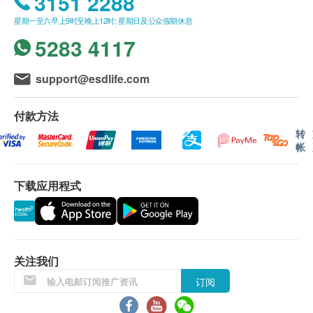
3151 2288
(1) 有家长或监护人陪同者
* 所有疫苗都必须经过评估才可注射，如有需要，医
在中心即场签署同意书，并出示身份证明文件，经
生亦会在场解答问题及提供协助。如医生认为不适合
星期一至六早上9时至晚上12时; 星期日及公众假期休息
核实无误后可提供服务。
注射疫苗，将取消此计划的服务，全数费用退回。
5283 4117
(2) 没有家长或监护人陪同者
预先取同意书并由家长或监护人签署妥当，客人可
support@esdlife.com
由其他成年人陪同到中心，出示已签署的同意书及
签署者的身份证明文件副本，经核实无误后可提供
付款方法
服务。
转
帐
B.16歳至未满18岁者：
预先取同意书并由家长或监护人签署妥当，可接受
客人自行到中心，出示已签署的同意书及签署者的
下载应用程式
身份证明文件副本核实无误后可提供服务。
本身体检查计划有效期为12个月，客户必须于12
个月内(由确认付款日期起计)接受有关检查，客户
需提前1个月预约相关检查,逾期作废。
关注我们
订阅
*所有疫苗都必须经过评估才可注射，如有需要，医生
亦会在场解答问题及提供协助。如医生认为不适合注