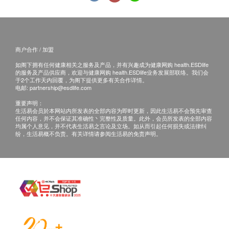
射疫苗，将取消此计划的服务，全数费用退回。
*疫苗注射均由注册医生/医护人员负责注射程序及此
服务隻适用于佐敦检验中心 (办公时间：星期一、三
商户合作 / 加盟
及六；下午2时至6时)。
如阁下拥有任何健康相关之服务及产品，并有兴趣成为健康网购 health.ESDlife
的服务及产品供应商，欢迎与健康网购 health.ESDlife业务发展部联络。我们会
备注：
于2个工作天内回覆，为阁下提供更多有关合作详情。
电邮:
partnership@esdlife.com
医生讲解报告
只限旺角分店
，若有需要请联络旺角
重要声明：
分店查询。
生活易会员於本网站内所发表的全部内容为即时更新，因此生活易不会预先审查
如果客户已完成电话或面解服务，若再要求讲解，
任何内容，并不会保证其准确性丶完整性及质量。此外，会员所发表的全部内容
均属个人意见，并不代表生活易之言论及立场。如从而引起任何损失或法律纠
需另外收取解析报告费，价钱请向美邦查询。
纷，生活易概不负责。有关详情请参阅生活易的免责声明。
客户若体检后3个月内不提取报告，所有报告一律
作销毁处理及不会存底，客户如需额外索取报告複
印本 (体检后3个月内)，将收取$150行政费。注
意：複印本报告未必完整。
客人需自行承担邮寄报告之风险。
所有身体检查并非作为医务诊断或治疗用途，如需
撰写医生转介信，将作额外收费，价钱请向美邦查