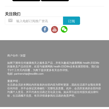
地点提供，敬请致电或WhatsApp: 2529 9008 预约
「联合医务」一般查询热线：
3950 8888 / WhatsApp
关注我们
：
6011 8607
注意：诊所之办公时间只作参考，如有更改，恕不另
订阅
行通知。如有需要，请于预约时与诊所查询。
免责声明：
所有健康检查/服务并非作为医务诊断或治疗用
途。当阁下身体健康出现任何疾病征兆时，应立即
商户合作 / 加盟
咨询有认可资格的医生，作出诊断及治疗。
如阁下拥有任何健康相关之服务及产品，并有兴趣成为健康网购 health.ESDlife
本服务/产品由商户提供。生活易【健康网购
的服务及产品供应商，欢迎与健康网购 health.ESDlife业务发展部联络。我们会
于2个工作天内回覆，为阁下提供更多有关合作详情。
health.ESDlife】并没有经营或提供本服务/产品。
电邮:
partnership@esdlife.com
有关此服务/产品的错漏或延误，或因使用此服务/
重要声明：
产品而引致的损失、损害、受伤或法律诉讼，健康
生活易会员於本网站内所发表的全部内容为即时更新，因此生活易不会预先审查
任何内容，并不会保证其准确性丶完整性及质量。此外，会员所发表的全部内容
网购health.ESDlife概不负责。一切有关的索偿或
均属个人意见，并不代表生活易之言论及立场。如从而引起任何损失或法律纠
纷，生活易概不负责。有关详情请参阅生活易的免责声明。
查询，须向提供服务之体检中心或商户提出。