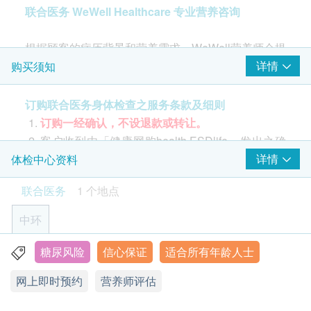
联合医务 WeWell Healthcare 专业营养咨询
体重
体脂肪率
根据顾客的病历背景和营养需求，WeWell营养师会提
肌肉量
供专业和实用建议，并度身订造容易实践和最贴身的
详情
购买须知
身体组合
饮食餐单，辅助和改善日常的膳食习惯，来达到你的
健康目标，减低或延迟患病和疾病并发症的机会。
订购联合医务身体检查之服务条款及细则
基础代谢率
订购一经确认，不设退款或转让。
营养师
客户收到由「健康网购health.ESDlife」发出之确
初步评估和咨询：
认成功付款电邮后，联合医务将于2个工作天内向
详情
体检中心资料
营养师饮食评估
首次咨询约45-60分钟，为您进行详细『健康及营养
付款人/ 体检者以电邮形式向付款人/ 体检者发出体
营养谘询服务
联合医务
1 个地点
评估』
检确认信。
体检者需按体检确认信上的指示，于体
1) 基本饮食评估：健康问卷
检日出示体检确认信，以作身份核实。
中环
2) 身体成份分析仪：磅重、度高、体脂、肌肉量、
所有验身计划均需根据确认信上列出的资料致电指
BMI、 基础代谢能量和骨架。
定诊所预约。请预留至少2星期预约时间。
糖尿风险
信心保证
适合所有年龄人士
WeWell Healthcare - 香港中环德辅道中71号永安集团大厦
3) 了解顾客的饮食习惯、生活模式和病历背景。
体检确认信均不获重发，请妥为保存。
14楼1408室
网上即时预约
营养师评估
4) 一同设立合适的健康目标及过程，提个人化饮食辅
体检确认信有效期为6个月，客户必须于6个月内
显示地图
导。
(由确认付款日期起计) 使用有关检查，逾期作废。