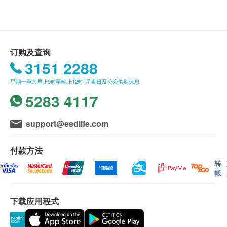
5) 推介合适的食品、营养笔记及营养食谱。
体检者于体检当日必须向体检中心出示及递交确认
电话及 WhatsApp：2529 9008（敬请预约）
信影印本。
验身报告一般在身体检查后7至10个工作天内发
出。体检者可与诊所安排领取验身报告的方法。
订购及查询
所有身体检查均属普查及预防性质，并非作医学诊
3151 2288
断或治疗用途。
星期一至六早上9时至晚上12时; 星期日及公众假期休息
请注意，指定影像及化验中心无法保证提供女性放
5283 4117
射师。如客户要求女性放射师，我们可能需要在其
他影像及化验中心或另一天为其安排影像服务。
support@esdlife.com
请注意，婚前检查计划( 包括双人婚前检查计划，
婚前检查计划(男性)，联合医务婚前检查计划(女
付款方法
性)) 顾客需要亲自将精液样本送至普康化验中心[地
转
址: 香港九龙长沙湾医局街555号怡高工业中心8楼
帐
4室(港铁长沙湾站B出口)] (电话: 3529 1983)。
下载应用程式
运动心电图只限中环及佐敦之「联合医务中心」提供
WeWell Healthcare
专业营养咨询服务只限中环指定