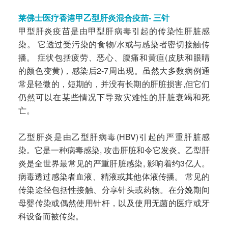
莱佛士医疗香港甲乙型肝炎混合疫苗- 三针
甲型肝炎疫苗是由甲型肝病毒引起的传染性肝脏感
染。 它透过受污染的食物/水或与感染者密切接触传
播。 症状包括疲劳、恶心、腹痛和黄疸(皮肤和眼睛
的颜色变黄)，感染后2-7周出现。虽然大多数病例通
常是轻微的，短期的，并没有长期的肝脏损害,但它们
仍然可以在某些情况下导致灾难性的肝脏衰竭和死
亡。
乙型肝炎是由乙型肝病毒(HBV)引起的严重肝脏感
染。它是一种病毒感染, 攻击肝脏和令它发炎。乙型肝
炎是全世界最常见的严重肝脏感染, 影响着约3亿人。
病毒透过感染者血液、精液或其他体液传播。 常见的
传染途径包括性接触、分享针头或药物。在分娩期间
母婴传染或偶然使用针杆，以及使用无菌的医疗或牙
科设备而被传染。