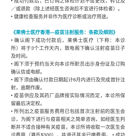
• 成功付款后，已订购之体检计划不设更改，转让及
／或退款（除上述经医生咨询后不宜进行体检者）。
• 健康检查服务并非作为医疗诊断或治疗用途。
《莱佛士医疗香港—疫苗注射服务：条款及细则》
• 确认阁下成功付款后，莱佛士医疗（下称：本诊
所）将于3个工作天内，致电阁下确认注射疫苗日子
及时间。
• 阁下须于预约当天向本诊所职员出示身份证及订购
确认信或电邮。
• 阁下须由确认付款日期起计6月内进行及完成首针注
射，逾期作废。
• 疫苗供应及其药厂品牌按实际情况而定，本诊所保
留最后决定权。
• 所列出之疫苗服务费用已包括首次注射前的医生会
诊，为阁下进行与疫苗相关之简单咨询，如经医生判
断并不适合接种有关疫苗，本诊所将收取一次医生会
诊费用（港币$300），并退还其余已缴费用。 • 成功