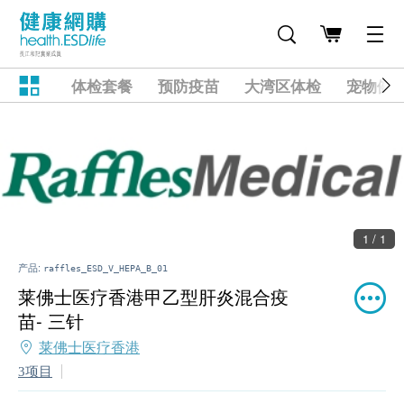
体检套餐
预防疫苗
大湾区体检
宠物健
1 / 1
产品:
raffles_ESD_V_HEPA_B_01
莱佛士医疗香港甲乙型肝炎混合疫
苗- 三针
莱佛士医疗香港
3项目