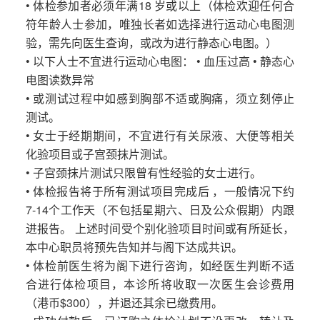
• 体检参加者必须年满18 岁或以上（体检欢迎任何合
符年龄人士参加，唯独长者如选择进行运动心电图测
验，需先向医生查询，或改为进行静态心电图。）
• 以下人士不宜进行运动心电图： • 血压过高 • 静态心
电图读数异常
• 或测试过程中如感到胸部不适或胸痛，须立刻停止
测试。
• 女士于经期期间，不宜进行有关尿液、大便等相关
化验项目或子宫颈抹片测试。
• 子宫颈抹片测试只限曾有性经验的女士进行。
• 体检报告将于所有测试项目完成后 ，一般情况下约
7-14个工作天（不包括星期六、日及公众假期）内跟
进报告。 上述时间受个别化验项目时间或有所延长，
本中心职员将预先告知并与阁下达成共识。
• 体检前医生将为阁下进行咨询，如经医生判断不适
合进行体检项目，本诊所将收取一次医生会诊费用
（港币$300），并退还其余已缴费用。