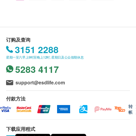
特性及功效
有机燕麦粒的营养价值很高，含丰富水溶性纤维及
送货
维他命B
购买营康荟产品总额满HK$800，即可享香港一般
帮助降低胆固醇、预防大肠癌、增强抵抗力及对心
地区免费送货服务。
脏和胰脏非常有益
送货服务*只适用于香港岛，九龙及新界之地址。 *
订购及查询
适合糖尿病人食用
(但车辆不能直达的地区，需视附情况收取附加
3151 2288
可用作煲粥，煮汤，煮饭或面包
费。)
星期一至六早上9时至晚上12时; 星期日及公众假期休息
没有升降机之楼层，将收取上楼送货费，费用为每
5283 4117
层$30。
偏远地区如离岛、马湾、愉景湾、大屿山及东涌等
地区，将额外收取$200送货费, 但车辆不能直达的
support@esdlife.com
地区，再需视乎情况收取附加费。
账单总额未满HK$800 需附加HK$80运费。
付款方法
订单确认后将于 4 个工作天内营康荟会联络安排发
转
帐
货。
不排除运送时间会因节日而有所影响。当八号烈风
下载应用程式
讯号悬挂或黑色暴雨警告生效时，送货服务时间将