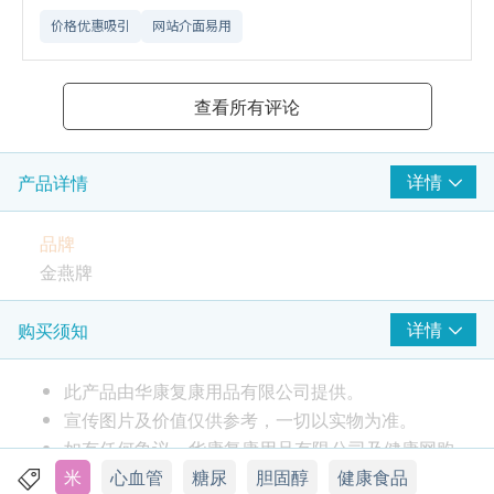
价格优惠吸引
网站介面易用
查看所有评论
详情
产品详情
品牌
金燕牌
产地
详情
购买须知
香港
此产品由华康复康用品有限公司提供。
包装
宣传图片及价值仅供参考，一切以实物为准。
450g
如有任何争议，华康复康用品有限公司及健康网购
health.ESDlife保留最终决议权。
米
心血管
糖尿
胆固醇
健康食品