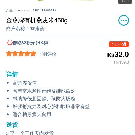
1 / 1
产品:
Livesmart_4891489000089
金燕牌有机燕麦米450g
商户名称：
营康荟
赚取32积分 (HK$0)
18% off
32.0
1则评价
HK$
HK$39.0
详情
高营养价值
含丰富水溶性纤维及维他命B
帮助降低胆固醇、预防大肠癌
增强抵抗力及对心脏和胰脏非常有益
适合糖尿病人食用
送货
5 至 7 个工作天内发货