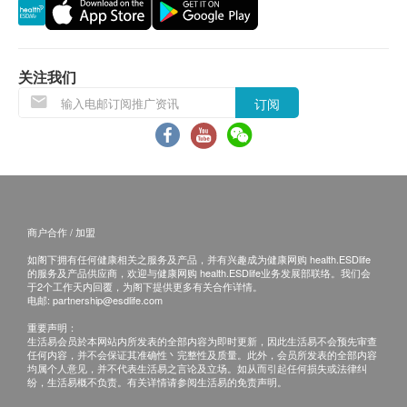
会延迟。农历初一、初二及初三均会休息(不提供
送货)，敬请留意。
所有订单须视乎相关货品的供应情况再作最后确
认。倘若供应商未能提供任何订单上的货品，健康
关注我们
网购health.ESDlife有权拒绝接受该订单，并且会
订阅
于送货前透过电话或电邮通知顾客再作安排。
倘若由于不可抗力的原因(包括但不限于由于天
灾、火灾、水灾、意外、暴乱、战争、政府政策、
罢工或任何不能控制的情况)而未能准确地提供阁
下所需的货品或服务，华康复康用品有限公司及健
商户合作 / 加盟
康网购health.ESDlife均不会承担任何责任或赔
如阁下拥有任何健康相关之服务及产品，并有兴趣成为健康网购 health.ESDlife
偿。
的服务及产品供应商，欢迎与健康网购 health.ESDlife业务发展部联络。我们会
华康复康用品有限公司会根据阁下提供的地址尽力
于2个工作天内回覆，为阁下提供更多有关合作详情。
电邮:
partnership@esdlife.com
确保货品在预约日期送到该地址，若因阁下的原因
重要声明：
而导致货品超过购买日期30日后仍不成功派送，康
生活易会员於本网站内所发表的全部内容为即时更新，因此生活易不会预先审查
任何内容，并不会保证其准确性丶完整性及质量。此外，会员所发表的全部内容
复康用品有限公司保留权利包括任何拒绝要求退款
均属个人意见，并不代表生活易之言论及立场。如从而引起任何损失或法律纠
申请之权利。
纷，生活易概不负责。有关详情请参阅生活易的免责声明。
如在约定日期不能收货，请于约定收货日前最少1