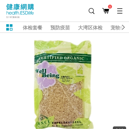
1
体检套餐
预防疫苗
大湾区体检
宠物健