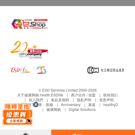
个工作天前联络营康荟。
若没有通知，送货地址在约定收货日不能收货，
货品将被送回至营康荟，客人需于分店的办公时间
内自行安排前往领回， 并不会安排再次送货，而
于网上已收取之运费将不获退还。
保养条款
客户于收取货品时必须检查所订购之货品是否有损
毁。如发现货品损毁(不包括蓄意损坏者)，请客户
在送货日期起计7天以内通知华康复康用品有限公
司客户服务部安排更换该货品。
任何非损毁所导致的退货均不受理。
© ESD Services Limited 2000-2026
退换产品必须包装完整，如退换之产品有任何残缺
关于健康网购 health.ESDlife
商户合作 / 加盟
联络我们
加入我們
条款及细则
隐私声明
免责声明
或过期退回，供应商有权不受理。
生活易旗下业务：
新婚
Anniversary
家庭
healthyD
血糖测试产品享5年保养。
健康网购
Digital Solutions
血压计享2年保养。
除血糖测试产品及血压计外，其他商品均不享任何
保养。