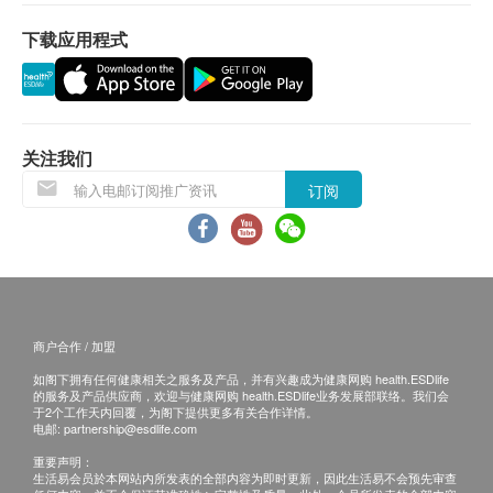
有坏包换(不包括人为损坏)。
下载应用程式
退换条款 ：
当顾客收取已订购之货品时，有责任检查货品是否
有损毁情况，一经确认签收，恕不接受退换。
关注我们
退换产品必须包装完整，如退换之产品有任何残缺
订阅
或过期退回，供应商有权不受理。
如有其他损坏或遗漏查询，顾客必须保留有效收据
正本，并于送货后7个工作天内按下列方式联系 唯
健康 客户服务部跟进。
电邮: healthtop@fukhing.com
查询热线： 2413 7867
商户合作 / 加盟
如阁下拥有任何健康相关之服务及产品，并有兴趣成为健康网购 health.ESDlife
的服务及产品供应商，欢迎与健康网购 health.ESDlife业务发展部联络。我们会
于2个工作天内回覆，为阁下提供更多有关合作详情。
电邮:
partnership@esdlife.com
重要声明：
生活易会员於本网站内所发表的全部内容为即时更新，因此生活易不会预先审查