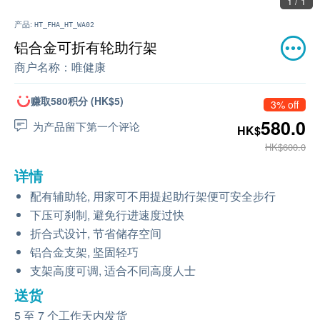
1 / 1
产品:
HT_FHA_HT_WA02
铝合金可折有轮助行架
商户名称：
唯健康
赚取580积分 (HK$5)
3% off
580.0
为产品留下第一个评论
HK$
HK$600.0
详情
配有辅助轮, 用家可不用提起助行架便可安全步行
下压可刹制, 避免行进速度过快
折合式设计, 节省储存空间
铝合金支架, 坚固轻巧
支架高度可调, 适合不同高度人士
送货
5 至 7 个工作天内发货