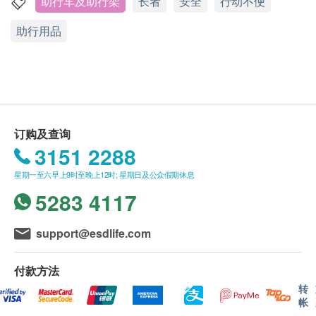
如有任何争议，辉煌复康产品制造有限公司及健康
助行车及助行架
长者
安全
行动不便
净重: 2.5kg
网购 Health.ESDlife 保留最终决议权。
承重: 100kg
助行用品
送货条款：
购买任何产品总额满HK$800，即可享本地免费送
货服务。 账单总额未满HK$800需附加HK$100运
费。 (偏远地方及离岛需附加额外运费)
我们将于确定订单后5-7 个工作天内安排发货。
订购及查询
不排除运送时间会因节日而有所影响。 当八号烈
3151 2288
风讯号悬挂或黑色暴雨警告生效时，送货服务时间
星期一至六早上9时至晚上12时; 星期日及公众假期休息
将会延迟。
5283 4117
所有订单须视乎相关货品的供应情况再作最后确
认。 倘若生活易未能提供任何订单上的货品，生
support@esdlife.com
活易有权拒绝接受该订单，并且会于送货前透过电
话或电邮通知顾客再作安排。
付款方法
转
保用条款 ：
帐
于顾客收到产品当日起计，如有任何损坏，七天内