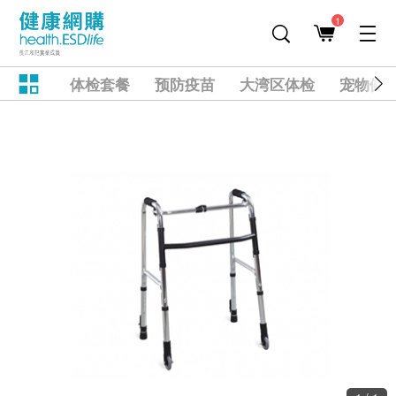
1
体检套餐
预防疫苗
大湾区体检
宠物健