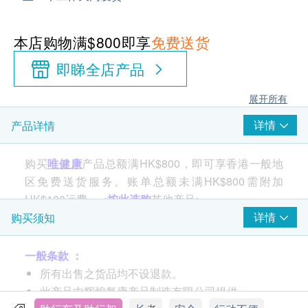
本店购物满$800即享
免费送货
即睇全店产品
展开所有
详情
产品详情
购买
唯健康
产品总额满HK$800，即可享香港一般地
区免费送货服务。账单总额未满HK$800需附加
HK$100运费。 <
按此选购
其他产品>
详情
购买须知
产品规格：
一般条款 ：
扶手内阔: 44cm
所有出售之货品均不设退款。
全长: 51cm
此产品由辉煌复康产品制造有限公司提供。
扶手高度: 80 - 90cm