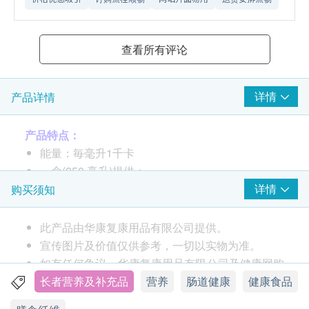
查看所有评论
详情
产品详情
产品特点：
能量：毎毫升1千卡
一盒(250 毫升)提供：
蛋白质：11 克
详情
购买须知
等渗透压
适合乳糖不耐受人士
此产品由华康复康用品有限公司提供。
采用优质食材，容易消化吸收
宣传图片及价值仅供参考，一切以实物为准。
如有任何争议，华康复康用品有限公司及健康网购
适合饮用人士：
health.ESDlife保留最终决议权。
长者营养及补充品
营养
肠道健康
健康食品
长期或短期管饲人士