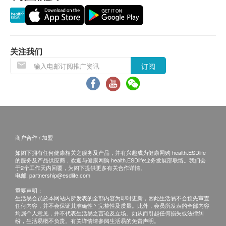
K1、B7、D3、B12)、左旋肉碱。
送货)，敬请留意。
致敏物提示:含奶类制品
所有订单须视乎相关货品的供应情况再作最后确
认。倘若供应商未能提供任何订单上的货品，健康
网购health.ESDlife有权拒绝接受该订单，并且会
关注我们
于送货前透过电话或电邮通知顾客再作安排。
订阅
倘若由于不可抗力的原因(包括但不限于由于天
灾、火灾、水灾、意外、暴乱、战争、政府政策、
罢工或任何不能控制的情况)而未能准确地提供阁
下所需的货品或服务，华康复康用品有限公司及健
康网购health.ESDlife均不会承担任何责任或赔
偿。
商户合作 / 加盟
华康复康用品有限公司会根据阁下提供的地址尽力
如阁下拥有任何健康相关之服务及产品，并有兴趣成为健康网购 health.ESDlife
确保货品在预约日期送到该地址，若因阁下的原因
的服务及产品供应商，欢迎与健康网购 health.ESDlife业务发展部联络。我们会
于2个工作天内回覆，为阁下提供更多有关合作详情。
而导致货品超过购买日期30日后仍不成功派送，康
电邮:
partnership@esdlife.com
复康用品有限公司保留权利包括任何拒绝要求退款
重要声明：
生活易会员於本网站内所发表的全部内容为即时更新，因此生活易不会预先审查
申请之权利。
任何内容，并不会保证其准确性丶完整性及质量。此外，会员所发表的全部内容
如在约定日期不能收货，请于约定收货日前最少1
均属个人意见，并不代表生活易之言论及立场。如从而引起任何损失或法律纠
纷，生活易概不负责。有关详情请参阅生活易的免责声明。
个工作天前联络营康荟。