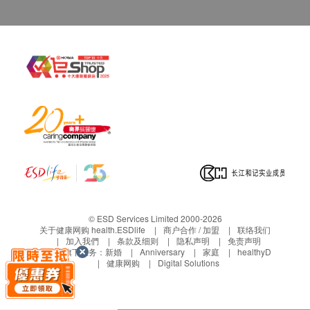
若没有通知，送货地址在约定收货日不能收货，
货品将被送回至营康荟，客人需于分店的办公时间
内自行安排前往领回， 并不会安排再次送货，而
于网上已收取之运费将不获退还。
保养条款
客户于收取货品时必须检查所订购之货品是否有损
毁。如发现货品损毁(不包括蓄意损坏者)，请客户
在送货日期起计7天以内通知华康复康用品有限公
司客户服务部安排更换该货品。
任何非损毁所导致的退货均不受理。
退换产品必须包装完整，如退换之产品有任何残缺
或过期退回，供应商有权不受理。
© ESD Services Limited 2000-2026
关于健康网购 health.ESDlife
商户合作 / 加盟
联络我们
血糖测试产品享5年保养。
加入我們
条款及细则
隐私声明
免责声明
血压计享2年保养。
生活易旗下业务：
新婚
Anniversary
家庭
healthyD
健康网购
Digital Solutions
除血糖测试产品及血压计外，其他商品均不享任何
保养。