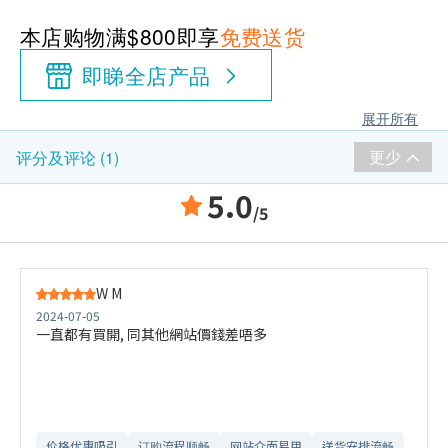
本店购物满$800即享
免费送货
即睇全店产品
展开所有
更少
评分及评论 (1)
5.0
/5
W M
2024-07-05
一直都有買開, 同其他網站價錢差唔多
价格优惠吸引
订购流程顺畅
网站介面易用
送货安排流畅