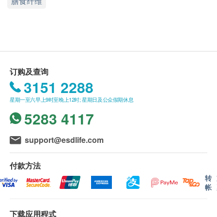
膳食纤维
作为口服营养补充品
送货
偏好选择含天然食材配方人士
购买营康荟产品总额满HK$800，即可享香港一般
肠胃容易不适人士
地区免费送货服务。
特殊医用食品。请遵照医生或医护人员指示下使
送货服务*只适用于香港岛，九龙及新界之地址。 *
用。
(但车辆不能直达的地区，需视附情况收取附加
费。)
订购及查询
配料：
没有升降机之楼层，将收取上楼送货费，费用为每
3151 2288
水、葡萄糖浆、牛奶蛋白(3.6%)、低芥酸菜籽油、
层$30。
星期一至六早上9时至晚上12时; 星期日及公众假期休息
综合蔬果[番茄酱(0.6%)、桃泥(0.57%)、青豆粉
偏远地区如离岛、马湾、愉景湾、大屿山及东涌等
5283 4117
(0.47%)、碗豆粉(0.23%)、胡萝卜粉(0.12%)、浓
地区，将额外收取$200送货费, 但车辆不能直达的
缩红莓汁(0.12%)]、鸡肉干(1.9%)、矿物质(柠檬酸
地区，再需视乎情况收取附加费。
support@esdlife.com
钾、柠檬酸钠、磷酸镁、氯化胆碱、氯化钾、牛磺
账单总额未满HK$800 需附加HK$80运费。
酸、硫酸锌、氧化镁、硫酸亚铁、磷酸钙、硫酸
订单确认后将于 4 个工作天内营康荟会联络安排发
付款方法
锰、硫酸铜、氯化铬、钼酸钠、碘化钾、硒酸
货。
转
钠)、纤维(豌豆纤维、阿拉伯胶、低聚果糖、菊
不排除运送时间会因节日而有所影响。当八号烈风
帐
粉)、豌豆分离蛋白质、盐、维他命(C、E、B5、
讯号悬挂或黑色暴雨警告生效时，送货服务时间将
烟酰胺、B6、B1、B2、A、β-胡萝卜素、B9、
会延迟。农历初一、初二及初三均会休息(不提供
下载应用程式