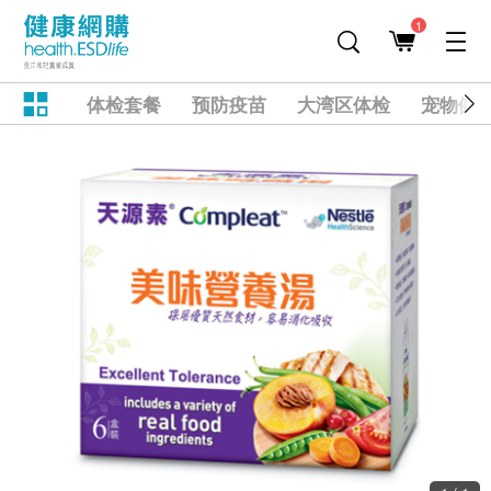
1
体检套餐
预防疫苗
大湾区体检
宠物健