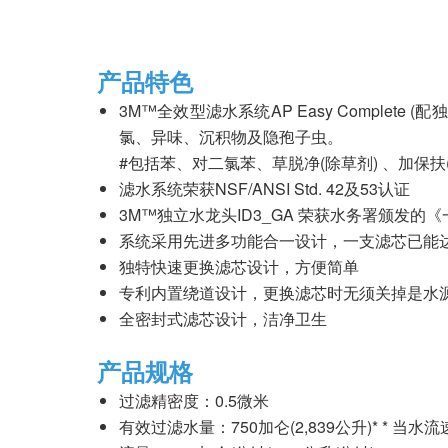
产品特色
3M™全效型滤水系统AP Easy Comple
氯、异味、沉积物及隐孢子虫。
#包括苯、对二氯苯、草脱净(除草剂) 、加保扶(农药) 及林丹(杀虫剂
滤水系统荣获NSF/ANSI Std. 42及53认证
3M™独立水龙头ID3_GA 荣获水务署颁发
系统采用先进多功能合一设计，一支滤芯已能
独特快速更换滤芯设计，方便简单
专利内置绕道设计，更换滤芯时无须关掉是水
全密封式滤芯设计，洁净卫生
产品规格
过滤精密度：0.5微米
有效过滤水量：750加仑(2,839公升)* 