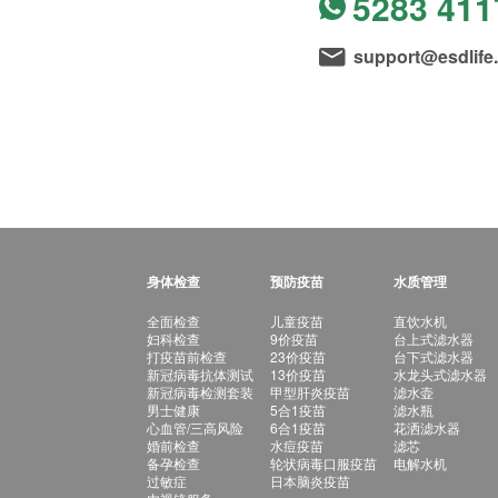
5283 411
support@esdlife
身体检查
预防疫苗
水质管理
全面检查
儿童疫苗
直饮水机
妇科检查
9价疫苗
台上式滤水器
打疫苗前检查
23价疫苗
台下式滤水器
新冠病毒抗体测试
13价疫苗
水龙头式滤水器
新冠病毒检测套装
甲型肝炎疫苗
滤水壶
男士健康
5合1疫苗
滤水瓶
心血管/三高风险
6合1疫苗
花洒滤水器
婚前检查
水痘疫苗
滤芯
备孕检查
轮状病毒口服疫苗
电解水机
过敏症
日本脑炎疫苗