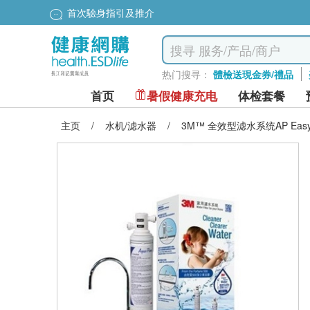
首次驗身指引及推介
热门搜寻：
體檢送現金券/禮品
首页
暑假健康充电
体检套餐
主页
/
水机/滤水器
/
3M™ 全效型滤水系统AP Easy 