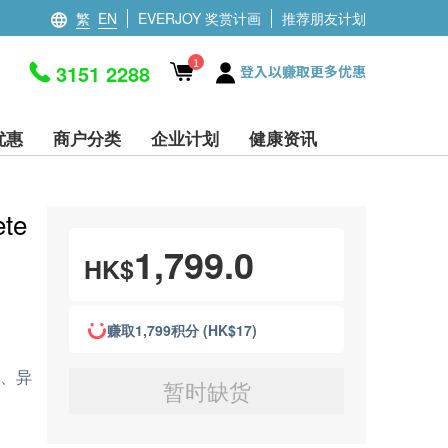
繁
EN
EVERJOY 奖赏计画
推荐朋友计划
1
3151 2288
登入以赚取更多优惠
优惠
商户分类
企业计划
健康资讯
te
1,799.0
HK$
赚取1,799积分 (HK$17)
氯、异
暂时缺货