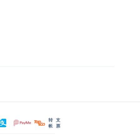
转
支
帐
票