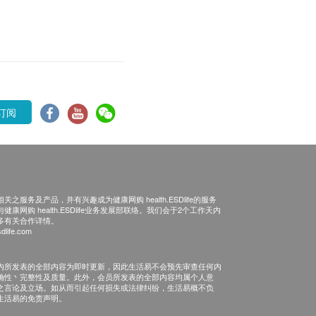
订阅
之服务及产品，并有兴趣成为健康网购 health.ESDlife的服务
康网购 health.ESDlife业务发展部联络。我们会于2个工作天内
多有关合作详情。
dlife.com
内所发表的全部内容为即时更新，因此生活易不会预先审查任何内
确性丶完整性及质量。此外，会员所发表的全部内容均属个人意
之言论及立场。如从而引起任何损失或法律纠纷，生活易概不负
生活易的免责声明。