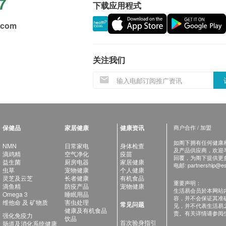
7
下载应用程式
.com
关注我们
保健品
家居健康
健康资讯
商户合作 / 加盟
如阁下拥有任何健康相关
NMN
日常家电
身体检查
及产品供应商，欢迎与健
滴鸡精
空气净化
疫苗
回覆，为阁下提供更
益生菌
厨房电器
家居健康
电邮:
partnership@es
虫草
宠物健康
个人健康
灵芝及云芝
长者健康
有机食品
重要声明：
滴鱼精
防疫产品
宠物健康
生活易会员於本网站
Omega 3
睡眠用品
容，并不会保证其准
维他命 及 矿物质
害虫处理
常见问题
见，并不代表生活易
健康及有机食品
责。有关详情请参阅
强化免疫力
饮品
首次验身指引
肠道及消化系统健康