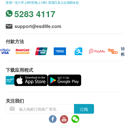
星期一至六早上9时至晚上12时; 星期日及公众假期休息
5283 4117
support@esdlife.com
产品特色
3M™高效型滤水系统AP Easy LC (DIY 自行安装
付款方法
分流器)。锌盘面安装，在原有水龙头直接安装简
转
单分流器，免欲于锌盘面开孔接驳独立的水龙头。
帐
滤水系统通过NSF认证，有效过滤水中平均99.3%
铅粒子及离子、铁锈、余氯、异味、沉积物及隐孢
下载应用程式
子虫。
系统采用先进多功能合一设计，一支滤芯已能达致
多项过滤效能
独特快速更换滤芯设计，方便简单
关注我们
专利内置绕道设计，更换滤芯时无须关掉是水源
订阅
全密封式滤芯设计，洁净卫生
产品规格