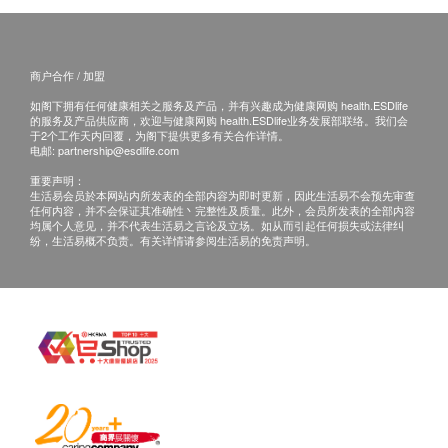
过滤精密度：0.5微米
有效过滤水量：750加仑(2,839公升)* * 当水流速度
商户合作 / 加盟
减慢时应更换滤芯，建议每6至9个月更换一次，但
亦视乎用水量及水质而异，滤芯最长使用期为12个
如阁下拥有任何健康相关之服务及产品，并有兴趣成为健康网购 health.ESDlife
的服务及产品供应商，欢迎与健康网购 health.ESDlife业务发展部联络。我们会
月。
于2个工作天内回覆，为阁下提供更多有关合作详情。
电邮:
partnership@esdlife.com
流量：0.75加仑/分钟(2.84公升/分钟)
产品荣获NSF/ANSI Std. 42 及53认证
重要声明：
生活易会员於本网站内所发表的全部内容为即时更新，因此生活易不会预先审查
适用水温：摄氏4.4-38度
任何内容，并不会保证其准确性丶完整性及质量。此外，会员所发表的全部内容
均属个人意见，并不代表生活易之言论及立场。如从而引起任何损失或法律纠
适用水压：25-120psi
纷，生活易概不负责。有关详情请参阅生活易的免责声明。
滤芯型号：高效型滤芯AP Easy C-LC
尺寸：27cm (高) x 7.4cm (阔) x 6.9cm (深)