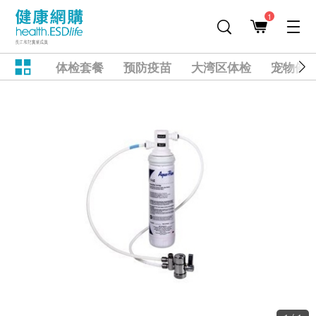
1
体检套餐
预防疫苗
大湾区体检
宠物健