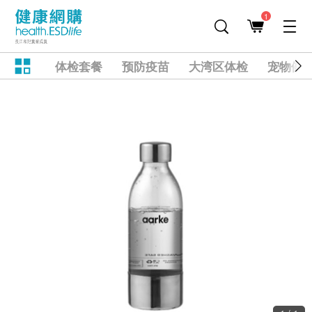
1
体检套餐
预防疫苗
大湾区体检
宠物健