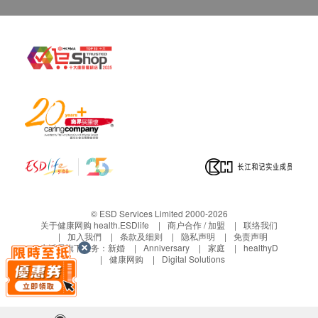
保养:
所有于香港洁净水有限公司购买之货品，不论是香港
本地或海外订单，均以香港保用条款为准。
保用日期为收货 / 取货 / 安装日期开始计算，客户
无需登记。
货品维修与运费安排：
NEX 电解水机产品
全机保养: 2年
电解版保养: 10年
安装 / 取货日期起2年内 : 香港洁净水有限公司提供
免费检查及维修。
© ESD Services Limited 2000-2026
电解板如完全未能进行酸碱值调整(利用测试剂)或
关于健康网购 health.ESDlife
商户合作 / 加盟
联络我们
加入我們
条款及细则
隐私声明
免责声明
完全不能制造活性氢(ORP), 则属电解版失效, 本公
生活易旗下业务：
新婚
Anniversary
家庭
healthyD
司会提供维修。
健康网购
Digital Solutions
电解板维修, 客户需自携至本公司维修中心处理。
如需专人上门收机、拆机或送货、重装费用, 收费
为每次$450。