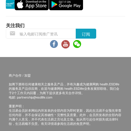
／大澳／ 长洲／南丫岛)
以上地区订单由顺丰（香港）派送
送货服务不包括邮政信箱地址、边境禁区、汽车不能
直达或没有升降机设备之收货地点。
关注我们
订阅
收货需知:
签收时需核对身份。
收到商品时请当场验货，检查外包装是否完整无损、
商品种类及数量与订单相符、确认购物收据内金额资
料。
商户合作 / 加盟
于签收前，客户不能拆开包装盒验货。速递员会于客
如阁下拥有任何健康相关之服务及产品，并有兴趣成为健康网购 health.ESDlife
户签收后离开，未能等待开机试用。
的服务及产品供应商，欢迎与健康网购 health.ESDlife业务发展部联络。我们会
如收件人未能亲自签收，可委托他人签收。
于2个工作天内回覆，为阁下提供更多有关合作详情。
电邮:
partnership@esdlife.com
签收后，如商品出现质量问题，如功能性故障。请您
重要声明：
即时联系香港洁净水有限公司客户服务中心，电话
生活易会员於本网站内所发表的全部内容为即时更新，因此生活易不会预先审查
任何内容，并不会保证其准确性丶完整性及质量。此外，会员所发表的全部内容
34660000。
均属个人意见，并不代表生活易之言论及立场。如从而引起任何损失或法律纠
纷，生活易概不负责。有关详情请参阅生活易的免责声明。