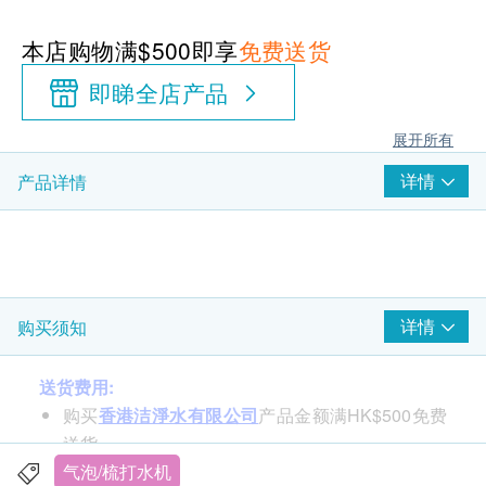
本店购物满$500即享
免费送货
即睇全店产品
展开所有
详情
产品详情
详情
购买须知
送货费用:
购买
香港洁淨水有限公司
产品金额满HK$500免费
送货。
订单金额不足HK$500顾客需支付运费HK$35。
气泡/梳打水机