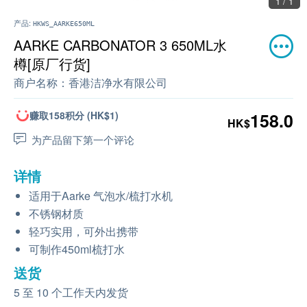
1 / 1
产品:
HKWS_AARKE650ML
AARKE CARBONATOR 3 650ML水
樽[原厂行货]
商户名称：
香港洁净水有限公司
赚取158积分 (HK$1)
158.0
HK$
为产品留下第一个评论
详情
适用于Aarke 气泡水/梳打水机
不锈钢材质
轻巧实用，可外出携带
可制作450ml梳打水
送货
5 至 10 个工作天内发货