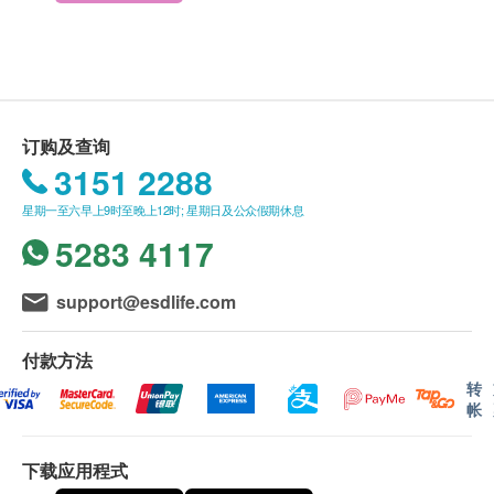
送货时间:
一般会于订单确认后 5-10 个工作天内出库，自出库日
起，香港地区 1-3 个工作日内送抵客户。送货时间为
星期一至星期六营业时间 09:00 - 18:00 内派送，派送
订购及查询
时间不设选择，星期日并不提供派送服务。
产品介绍:
3151 2288
因资讯不足无法配送的滞留订单将会被配送方保留，
适用于Aarke 气泡水/梳打水机
星期一至六早上9时至晚上12时; 星期日及公众假期休息
直至配送方联络香港洁净水有限公司。香港洁净水有
不锈钢材质
5283 4117
限公司将会以电子邮件的形式通知用户，请回覆信箱
轻巧实用，可外出携带
中的邮件或联系客服人员。逾期5日未能得到回覆的
可制作450ml梳打水
订单香港洁净水有限公司将安排返回仓库及退款。
support@esdlife.com
不可放进洗碗碟机
如破损不可使用
送货地区:
付款方法
香港岛、九龙、新界及离岛：大屿山地区（东涌／愉
转
帐
景湾／赤腊角／香港迪士尼／马湾)
澳门、香港岛商业区、九龙商业区、新界商业区及离
下载应用程式
岛遍远地区（梅窝／贝澳／长沙／塘福／石壁／昂坪