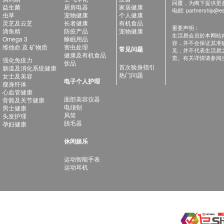
回覆，为阁下提供更
益生菌
厨房电器
家居健康
电邮:
partnership@es
虫草
宠物健康
个人健康
灵芝及云芝
长者健康
有机食品
重要声明：
滴鱼精
防疫产品
宠物健康
生活易会员於本网站
Omega 3
睡眠用品
容，并不会保证其准
维他命 及 矿物质
害虫处理
常见问题
见，并不代表生活易
健康及有机食品
责。有关详情请参阅
强化免疫力
饮品
首次验身指引
肠道及消化系统健康
热门问题
女士及美容
电子个人护理
瘦身纤体
心血管健康
面部美容仪器
骨骼及关节健康
电须刨
男士健康
风筒
头发护理
脱毛器
孕妇健康
休闲娱乐
运动智能手表
运动耳机