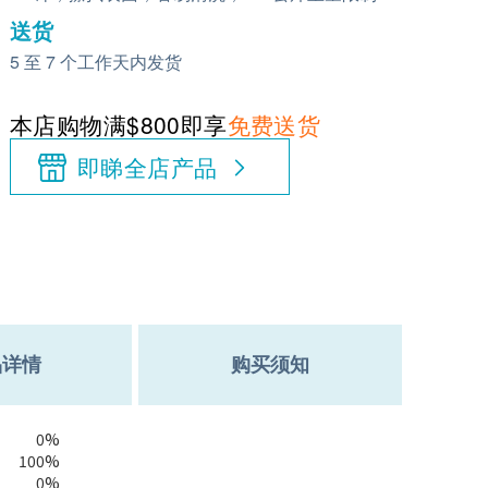
送货
5 至 7 个工作天内发货
本店购物满$800即享
免费送货
即睇全店产品
品详情
购买须知
0%
100%
0%