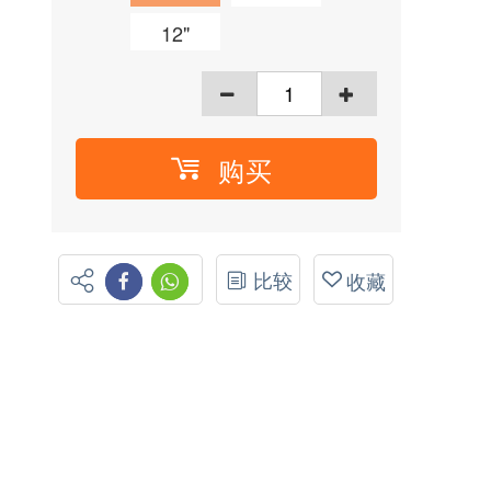
12"
购买
比较
收藏