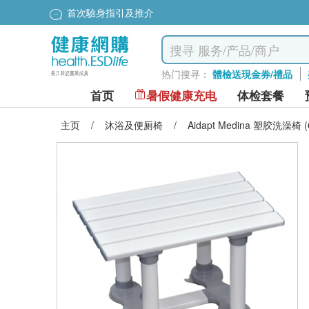
首次驗身指引及推介
热门搜寻：
體檢送現金券/禮品
首页
暑假健康充电
体检套餐
主页
/
沐浴及便厕椅
/
Aidapt Medina 塑胶洗澡椅 (