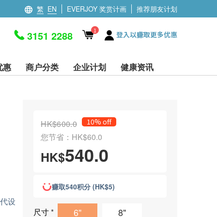
繁
EN
EVERJOY 奖赏计画
推荐朋友计划
1
3151 2288
登入以赚取更多优惠
优惠
商户分类
企业计划
健康资讯
10% off
HK$600.0
您节省：HK$60.0
540.0
HK$
赚取540积分 (HK$5)
现代设
6"
8"
尺寸
*