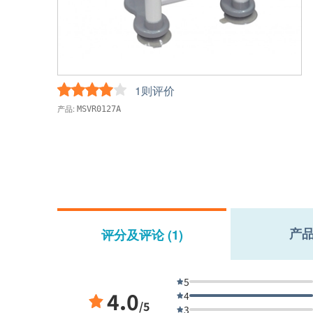
1则评价
产品:
MSVR0127A
产
评分及评论 (1)
5
4.0
4
/5
3