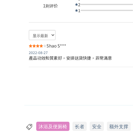
2
1则评价
1
Shao S***
2022-08-27
產品功效和質素好，安排送貨快捷，非常滿意
沐浴及便厕椅
长者
安全
额外支撑