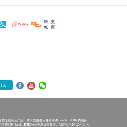
转
支
帐
票
订阅
之服务及产品，并有兴趣成为健康网购 health.ESDlife的服务
康网购 health.ESDlife业务发展部联络。我们会于2个工作天内