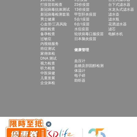
打疫苗前检查
23价疫苗
台下式滤水器
新冠病毒抗体测试
13价疫苗
水龙头式滤水器
新冠病毒检测套装
甲型肝炎疫苗
滤水壶
男士健康
5合1疫苗
滤水瓶
心血管/三高风险
6合1疫苗
花洒滤水器
婚前检查
水痘疫苗
滤芯
备孕检查
轮状病毒口服疫苗
电解水机
过敏症
日本脑炎疫苗
内视镜服务
癌症测试
健康管理
家佣体检
DNA 测试
血压计
视力检查
血糖及胆固醇检测
听力检查
体温计
中医保健
电子磅
儿童发展
助听器
企业体检