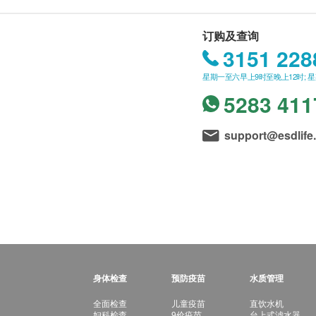
订购及查询
3151 228
星期一至六早上9时至晚上12时; 
5283 411
support@esdlife
身体检查
预防疫苗
水质管理
全面检查
儿童疫苗
直饮水机
妇科检查
9价疫苗
台上式滤水器