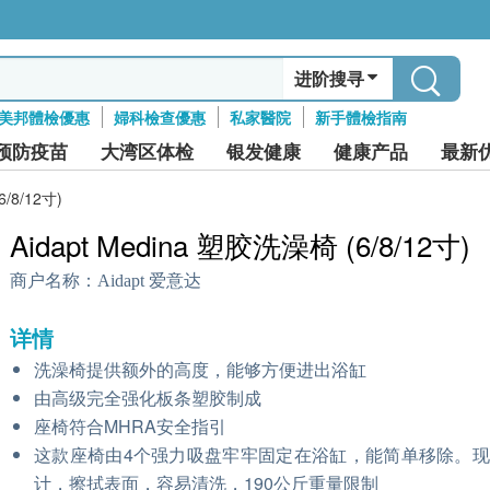
进阶搜寻
美邦體檢優惠
婦科檢查優惠
私家醫院
新手體檢指南
预防疫苗
大湾区体检
银发健康
健康产品
最新
6/8/12寸)
Aidapt Medina 塑胶洗澡椅 (6/8/12寸)
商户名称：
Aidapt 爱意达
详情
洗澡椅提供额外的高度，能够方便进出浴缸
由高级完全强化板条塑胶制成
座椅符合MHRA安全指引
这款座椅由4个强力吸盘牢牢固定在浴缸，能简单移除。
计，擦拭表面，容易清洗，190公斤重量限制