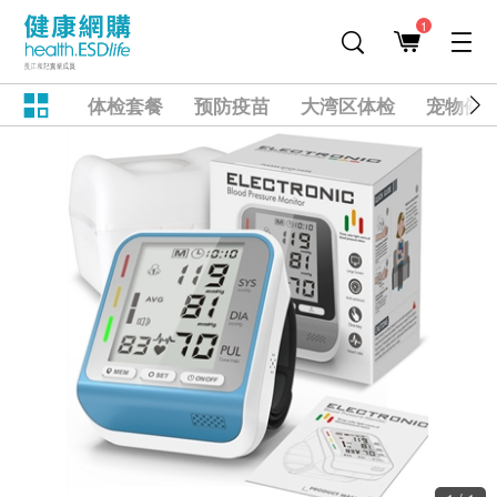
1
体检套餐
预防疫苗
大湾区体检
宠物健