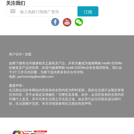
关注我们
订阅
商户合作 / 加盟
如阁下拥有任何健康相关之服务及产品，并有兴趣成为健康网购 health.ESDlife
的服务及产品供应商，欢迎与健康网购 health.ESDlife业务发展部联络。我们会
于2个工作天内回覆，为阁下提供更多有关合作详情。
电邮:
partnership@esdlife.com
重要声明：
生活易会员於本网站内所发表的全部内容为即时更新，因此生活易不会预先审查
任何内容，并不会保证其准确性丶完整性及质量。此外，会员所发表的全部内容
均属个人意见，并不代表生活易之言论及立场。如从而引起任何损失或法律纠
纷，生活易概不负责。有关详情请参阅生活易的免责声明。