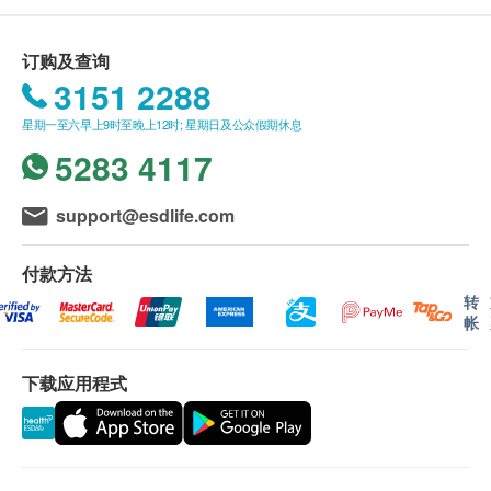
时钟功能：年、月、日、时、分设置
存储数据：双人99组测量结果记忆，可以显示最近
订购及查询
3次测量结果的平均读数，方便用户调取数据对比
3151 2288
自动关机：手动关机或无操作1分钟后自动关机，
星期一至六早上9时至晚上12时; 星期日及公众假期休息
操作简单便捷
5283 4117
单位转换：血压值单位Kpa和mmHg两种显示单位
转换（开机默认单位为mmHg）
超压保护：功能气压超过295mmHg-20ms则自动
support@esdlife.com
快速排气
错误提示：功能方便用户查找错误原因
付款方法
低电检测：功能任何工作状态下检测低电，LCD显
转
帐
示屏提示低电
下载应用程式