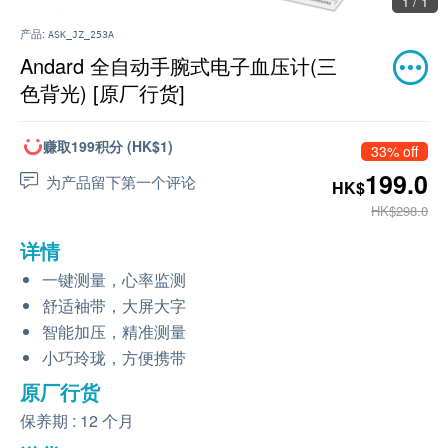
1 / 1
产品:
ASK_JZ_253A
Andard 全自动手腕式电子血压计(三
色背光) [原厂行货]
赚取199积分 (HK$1)
33% off
199.0
为产品留下第一个评论
HK$
HK$298.0
详情
一键测量，心率监测
舒适袖带，大屏大字
智能加压，精准测量
小巧玲珑，方便携带
原厂行货
保养期 : 12 个月