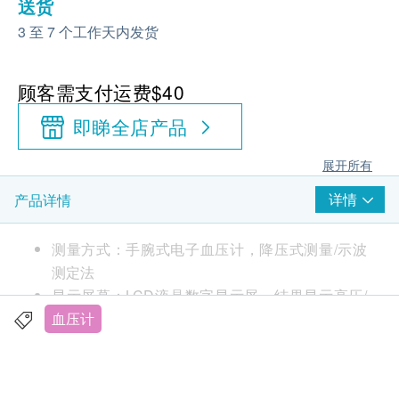
送货
3 至 7 个工作天内发货
顾客需支付运费$40
即睇全店产品
展开所有
详情
产品详情
测量方式：手腕式电子血压计，降压式测量/示波
测定法
显示屏幕：LCD液晶数字显示屏，结果显示高压/
低压/脉搏，大屏大字，读数清晰。
血压计
血压分类：WHO血压计分类指示血压健康情况，
方便用户准确地判断血压是否正常
智能加压：全自动加压和减压，IHB心率不齐检测