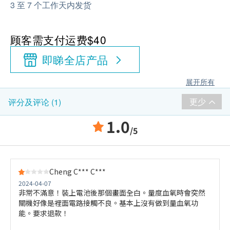
3 至 7 个工作天内发货
顾客需支付运费$40
即睇全店产品
展开所有
更少
评分及评论 (1)
1.0
/5
Cheng C*** C***
2024-04-07
非常不滿意！裝上電池後那個畫面全白。量度血氧時會突然
關機好像是裡面電路接觸不良。基本上沒有做到量血氧功
能。要求退款！