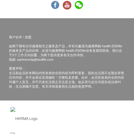
商户合作 / 加盟
如阁下拥有任何健康相关之服务及产品，并有兴趣成为健康网购 health.ESDlife
的服务及产品供应商，欢迎与健康网购 health.ESDlife业务发展部联络。我们会
于2个工作天内回覆，为阁下提供更多有关合作详情。
电邮:
partnership@esdlife.com
重要声明：
生活易会员於本网站内所发表的全部内容为即时更新，因此生活易不会预先审查
任何内容，并不会保证其准确性丶完整性及质量。此外，会员所发表的全部内容
均属个人意见，并不代表生活易之言论及立场。如从而引起任何损失或法律纠
纷，生活易概不负责。有关详情请参阅生活易的免责声明。