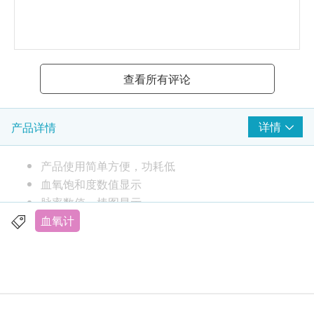
查看所有评论
详情
产品详情
产品使用简单方便，功耗低
血氧饱和度数值显示
脉率数值、棒图显示
脉搏波形显示
血氧计
电池电量指示
自动关机功能：在测量界面的状态下,被测手指脱
开后5s内自动关机
只需2节AAA电池可以使用。 (2节AAA电池不包)