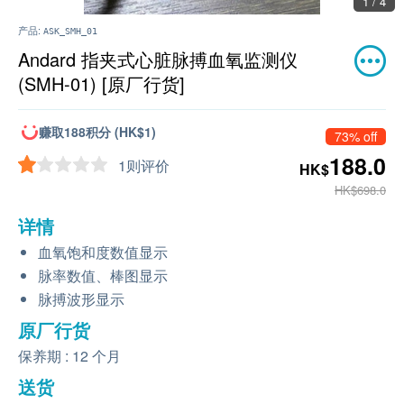
1 / 4
产品:
ASK_SMH_01
Andard 指夹式心脏脉搏血氧监测仪
(SMH-01) [原厂行货]
赚取188积分 (HK$1)
73% off
188.0
1则评价
HK$
HK$698.0
详情
血氧饱和度数值显示
脉率数值、棒图显示
脉搏波形显示
原厂行货
保养期 : 12 个月
送货