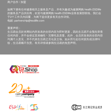
商户合作 / 加盟
产品包括：AQK-CRF-950Z 滤芯3个
如阁下拥有任何健康相关之服务及产品，并有兴趣成为健康网购 health.ESDlife
的服务及产品供应商，欢迎与健康网购 health.ESDlife业务发展部联络。我们会
NSF标准42认证:
于2个工作天内回覆，为阁下提供更多有关合作详情。
电邮:
partnership@esdlife.com
https://info.nsf.org/Certified/DWTU/Listings.asp?
重要声明：
Company=C0145653&Standard=042
生活易会员於本网站内所发表的全部内容为即时更新，因此生活易不会预先审查
任何内容，并不会保证其准确性丶完整性及质量。此外，会员所发表的全部内容
均属个人意见，并不代表生活易之言论及立场。如从而引起任何损失或法律纠
NSF标准372认证:
纷，生活易概不负责。有关详情请参阅生活易的免责声明。
https://info.nsf.org/Certified/Lead_Content/Listings.asp?
Company=C0145653&Standard=372-DWTU
注意:
-购买前, 请确认产品是否适合您的过滤器。
-每个滤芯更换周期约为2个月，视水质状况的污染程
度有所不同。
-所有图片及资料只供作参考，以实物为准。资料如有
更改，恕不另行通知。