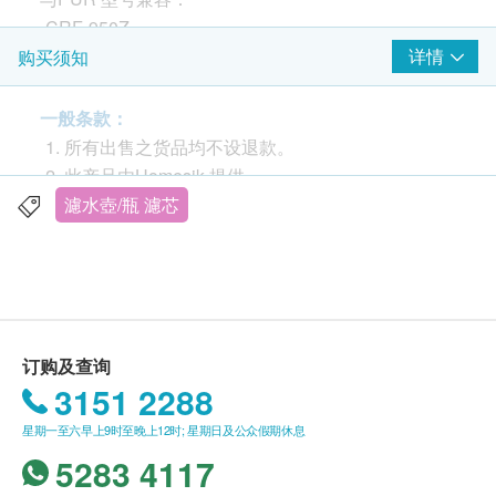
-CRF-950Z
-PPF951K
详情
购买须知
适用于PUR 滤水壶和滤水箱：PPT700W、CR-
一般条款：
1100C、CR-6000C、PPT711W、PPT711、
所有出售之货品均不设退款。
PPT710W、PPT111W、PPT111R、DS1811Z、
此产品由Homesik 提供。
CR1100CV3 等。
如有任何争议，Homesik Hong Kong 及健康生活
濾水壺/瓶 濾芯
易保留最终决议权。
NSF 认证：
经过一系列相关的NSF 测试，这款滤芯已认证符合
送货条款：
NSF 42 和NSF 372 标准。 NSF 42 可以有效地消除
购买Homesik 产品总额满HK$5500，即可享本地
水中96.5% 的氯、味道和难闻的气味，而NSF 372 认
免费送货服务。账单总额未满HK$500需附加
订购及查询
证在制造滤芯时只使用无铅材料。
HK$50运费。
3151 2288
我们将於确定订单後 3 - 6 个工作天内安排发货。
多级过滤采用多级过滤技术专业制造，使用带有椰子
星期一至六早上9时至晚上12时; 星期日及公众假期休息
不排除运送时间会因节日而有所影响。当八号烈风
壳活性炭和优质离子交换树脂的预过滤层，以确保最
5283 4117
讯号悬掛或黑色暴雨警告生效时，送货服务时间将
大程度的过滤和更清洁的水。
会延迟。