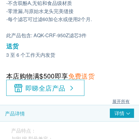
-不含双酚A,无铅和食品级材质
-零泄漏,与原始水龙头完美缝接
-每个滤芯可过滤60加仑水或使用2个月.
此产品包含: AQK-CRF-950Z滤芯3件
送货
3 至 6 个工作天内发货
本店购物满$500即享
免费送货
即睇全店产品
展开所有
详情
产品详情
产品特点：
与PUR 型号兼容：