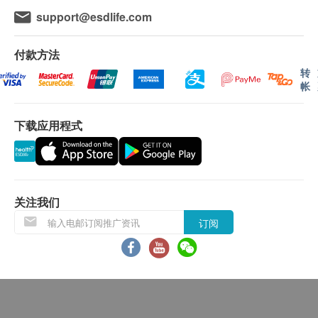
所有订单须视乎相关货品的供应情况再作最後确
support@esdlife.com
优质过滤材料采用100% 椰子壳颗粒活性炭。与典型
认。倘若生活易未能提供任何订单上的货品，生活
的颗粒状活性炭相比，2倍大的表面积和额外的微孔
易有权拒绝接受该订单，并且会於送货前透过电话
付款方法
可细致过滤更多有害物质和更新鲜的水味。
或电邮通知顾客再作安排。
转
帐
新的锁合顶盖设计滤芯顶盖的新设计，方便您安装。
退换条款:
滤芯高度与原品牌相同，确保高效过滤。
下载应用程式
当顾客收取已订购之货品时，有责任检查货品是否
有损毁情况，一经确认签收，恕不接受退换。
过滤长达2 个月或60 加仑，这首先会根据水的状况进
退换产品必须包装完整，如退换之产品有任何残缺
行。
或过期退回，供应商有权不受理。
如有其他损坏或遗漏查询，顾客必须保留有效收据
关注我们
***请在使用前将过滤器浸泡在干净的自来水中15 分钟
正本，并於送货後3个工作天内按下列方式联络
订阅
以冲洗过滤器并释放气泡。
Homesik Hong Kong客户服务部跟进。
电邮: info@homesikhk.com
AQUACREST 是一个独立品牌。此滤芯不是原装产
品。