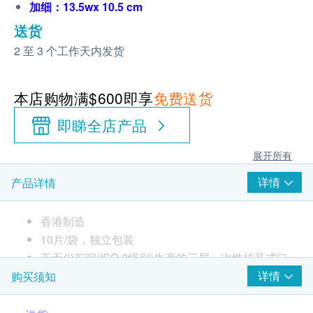
加细：13.5wx 10.5 cm
送货
2 至 3 个工作天内发货
本店购物满$600即享
免费送货
即睇全店产品
展开所有
详情
产品详情
香港制造
10片/袋，独立包装
于无尘车间(ISO 8级别)生产的三层一次性挂耳式口
罩
详情
购买须知
外层:高密度不织布阻水层防止飞沫进入
中层:聚丙烯熔喷过滤层过滤微尘及细菌