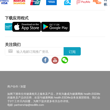
帐
易保留最终决议权。
下载应用程式
换货安排
当顾客收取已订购之货品时，有责任检查货品是否
有损毁情况，一经确认签收，恕不接受退换。
退换产品必须包装完整，如退换之产品有任何残缺
关注我们
或过期退回，供货商有权不受理。
订阅
如有其他损坏或遗漏查询，顾客必须保留有效收据
正本，并于送货后3个工作天内按下列方式联络 恒
安威信药业有限公司 客户服务部跟进。
电邮: cs@banitore.com.hk
商户合作 / 加盟
查询热线: 35862219
如阁下拥有任何健康相关之服务及产品，并有兴趣成为健康网购 health.ESDlife
的服务及产品供应商，欢迎与健康网购 health.ESDlife业务发展部联络。我们会
于2个工作天内回覆，为阁下提供更多有关合作详情。
电邮:
partnership@esdlife.com