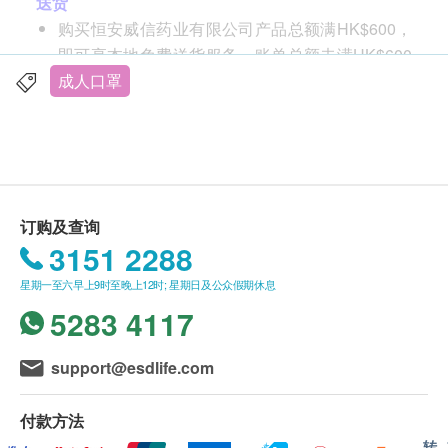
送货
内层: 吸湿层吸收湿气及液体
购买恒安威信药业有限公司产品总额满HK$600，
欧盟EN14683:2019 + AC:2019 Type IIR
即可享本地免费送货服务。账单总额未满HK$600
ASTM F2100-19 Level 2
需附加HK$80运费。
成人口罩
细菌过滤率≥ 98%
我们将于确定订单后2-3 个工作天内安排发货。
微粒子过滤率≥ 98%
不排除运送时间会因节日而有所影响。当八号烈风
病毒飞沫 ≥ 99%
讯号悬挂或黑色暴雨警告生效时，送货服务时间将
大码产品大小：18.4wx 16.6h cm
会延迟。
中码产品大小：16.7wx 14.3h cm
所有订单须视乎相关货品的供应情况再作最后确
订购及查询
细码产品大小：16w x 12.2h cm
认。倘若生活易未能提供任何订单上的货品，生活
3151 2288
加细产品大小：13.5wx 10.5 cm
易有权拒绝接受该订单，并且会于送货前透过电话
星期一至六早上9时至晚上12时; 星期日及公众假期休息
或电邮通知顾客再作安排。
5283 4117
一般条款
support@esdlife.com
所有出售之货品均不设退款。
此产品由恒安威信药业有限公司提供。
付款方法
如有任何争议，恒安威信药业有限公司及健康生活
转