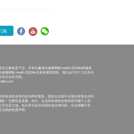
订阅
之服务及产品，并有兴趣成为健康网购 health.ESDlife的服务
康网购 health.ESDlife业务发展部联络。我们会于2个工作天内
多有关合作详情。
dlife.com
内所发表的全部内容为即时更新，因此生活易不会预先审查任何内
确性丶完整性及质量。此外，会员所发表的全部内容均属个人意
之言论及立场。如从而引起任何损失或法律纠纷，生活易概不负
生活易的免责声明。