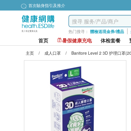
首次驗身指引及推介
热门搜寻：
體檢送現金券/禮品
首页
暑假健康充电
体检套餐
主页
/
成人口罩
/
Banitore Level 2 3D 护理口罩(