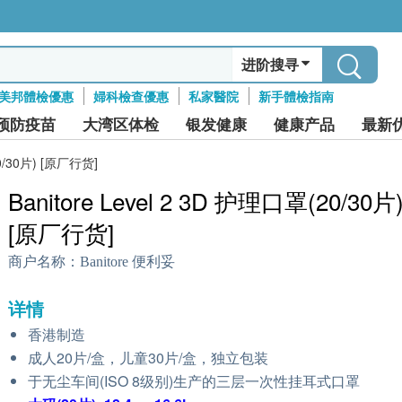
进阶搜寻
美邦體檢優惠
婦科檢查優惠
私家醫院
新手體檢指南
预防疫苗
大湾区体检
银发健康
健康产品
最新
20/30片) [原厂行货]
Banitore Level 2 3D 护理口罩(20/30片
[原厂行货]
商户名称：
Banitore 便利妥
详情
香港制造
成人20片/盒，儿童30片/盒，独立包装
于无尘车间(ISO 8级别)生产的三层一次性挂耳式口罩