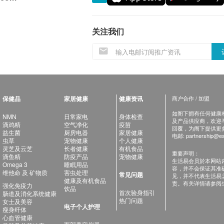
关注我们
保健品
家居健康
健康资讯
商户合作 / 加盟
如阁下拥有任何健康相关
NMN
日常家电
身体检查
及产品供应商，欢迎与健
滴鸡精
空气净化
疫苗
回覆，为阁下提供更
益生菌
厨房电器
家居健康
电邮:
partnership@es
虫草
宠物健康
个人健康
灵芝及云芝
长者健康
有机食品
重要声明：
滴鱼精
防疫产品
宠物健康
生活易会员於本网站
Omega 3
睡眠用品
容，并不会保证其准
维他命 及 矿物质
害虫处理
常见问题
见，并不代表生活易
健康及有机食品
责。有关详情请参阅
强化免疫力
饮品
首次验身指引
肠道及消化系统健康
热门问题
女士及美容
电子个人护理
瘦身纤体
心血管健康