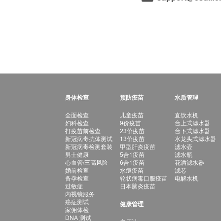
身体检查
预防疫苗
水质管理
全面检查
儿童疫苗
直饮水机
妇科检查
9价疫苗
台上式滤水器
打疫苗前检查
23价疫苗
台下式滤水器
新冠病毒抗体测试
13价疫苗
水龙头式滤水器
新冠病毒检测套装
甲型肝炎疫苗
滤水壶
男士健康
5合1疫苗
滤水瓶
心血管/三高风险
6合1疫苗
花洒滤水器
婚前检查
水痘疫苗
滤芯
备孕检查
轮状病毒口服疫苗
电解水机
过敏症
日本脑炎疫苗
内视镜服务
癌症测试
健康管理
家佣体检
DNA 测试