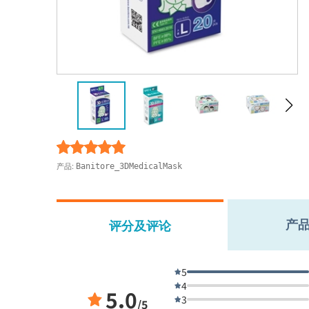
产品:
Banitore_3DMedicalMask
产
评分及评论
5
4
5.0
3
/5