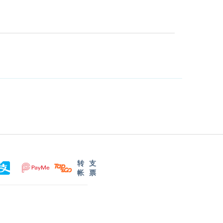
转
支
帐
票