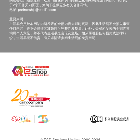
的服务及产品供应商，欢迎与健康网购 health.ESDlife业务发展部联络。我们会
康网购health.ESDlife客户服务部跟进。
于2个工作天内回覆，为阁下提供更多有关合作详情。
电邮:
partnership@esdlife.com
电邮： support@esdlife.com / 健康网购
重要声明：
health.ESDlife客服热线： （852） 3151-2288
生活易会员於本网站内所发表的全部内容为即时更新，因此生活易不会预先审查
任何内容，并不会保证其准确性丶完整性及质量。此外，会员所发表的全部内容
均属个人意见，并不代表生活易之言论及立场。如从而引起任何损失或法律纠
纷，生活易概不负责。有关详情请参阅生活易的免责声明。
© ESD Services Limited 2000-2026