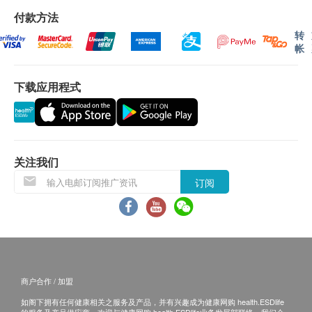
单上的货品，健康网购health.ESDlife有权拒绝接
付款方法
受该订单，并且会于送货前透过电话或电邮通知顾
转
帐
客再作安排。
下载应用程式
保用条款：
所有货品一年保养（不包括滤芯、配件）
滤芯一经拆封使用过后，恕无法办理退货。
锌底安装：水压6bars或以上，需安装减压阀（基
本安装是不包括减压阀之费用）
关注我们
订阅
退换条款：
当顾客收取已订购之货品时，有责任检查货品是否
有损毁情况，一经确认签收，恕不接受退换。
退换产品必须包装完整，如退换之产品有任何残缺
或过期退回，供应商有权不受理。
商户合作 / 加盟
如有其他损坏或遗漏查询，顾客必须保留有效收据
如阁下拥有任何健康相关之服务及产品，并有兴趣成为健康网购 health.ESDlife
正本，并于送货后3个工作天内按下列方式联络健