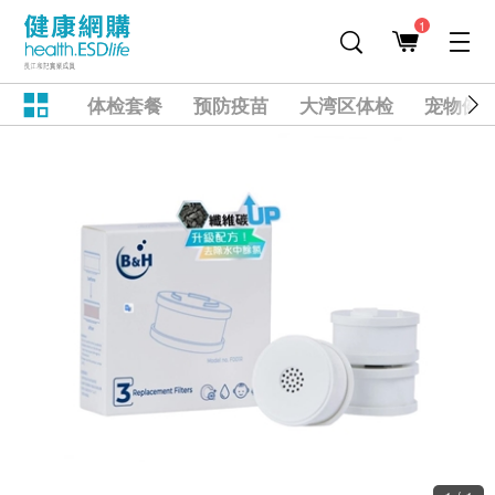
1
体检套餐
预防疫苗
大湾区体检
宠物健