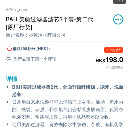
1 / 1
产品:
BH_F002R
B&H 美颜过滤器滤芯3个装-第二代
[原厂行货]
商户名称：
标致活水有限公司
赚取198积分 (HK$1)
17% off
198.0
为产品留下第一个评论
HK$
HK$238.0
详情
B&H美颜过滤器第2代，全面升级纤维碳，刷牙、洗面
必备!
日常用自来水洗脸只可以清洁面上灰尘、油脂，但水内
的、铁锈、杂质、和余氯气仍会黏着皮肤表面。反而令
毛囊闭塞、角质层加厚，再用护肤品都难以吸收。
使用美颜过滤器，有效去除水中铁锈、杂质、有机化学