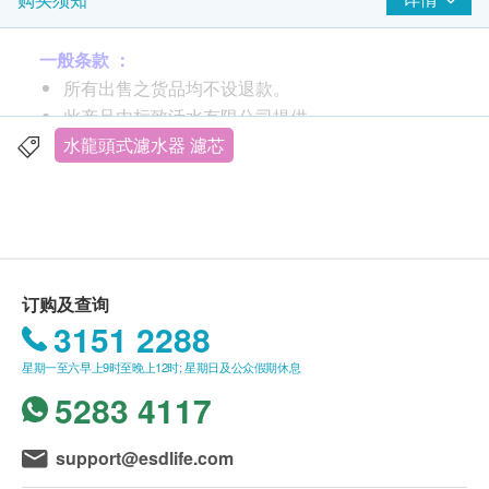
产品介绍
一般条款 ：
所有出售之货品均不设退款。
此产品由标致活水有限公司提供。
如有任何争议，标致活水有限公司及健康网购
水龍頭式濾水器 濾芯
health.ESDlife保留最终决议权。
送货条款：
产品资料
购买
标致活水有限公司
产品总额满HK$800，即可
享本地免费送货服务。 账单总额未满HK$800需附
订购及查询
加$60运费。
3151 2288
我们将于确定订单后7个工作天内安排发货。
星期一至六早上9时至晚上12时; 星期日及公众假期休息
不排除运送时间会因节日而有所影响。 当八号烈
5283 4117
风讯号悬挂或黑色暴雨警告生效时，送货服务时间
将会延迟。
所有订单须视乎相关货品的供应情况再作最后确
support@esdlife.com
认。 倘若健康网购health.ESDlife未能提供任何订