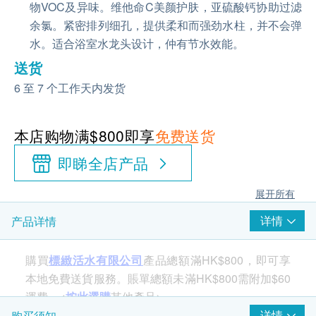
物VOC及异味。维他命C美颜护肤，亚硫酸钙协助过滤
余氯。紧密排列细孔，提供柔和而强劲水柱，并不会弹
水。适合浴室水龙头设计，仲有节水效能。
送货
6 至 7 个工作天内发货
本店购物满$800即享
免费送货
即睇全店产品
展开所有
详情
产品详情
購買
標緻活水有限公司
產品總額滿HK$800，即可享
本地免費送貨服務。賬單總額未滿HK$800需附加$60
運費。<
按此選購
其他產品>
详情
购买须知