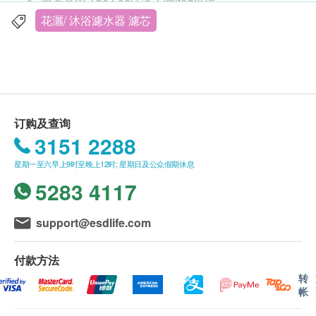
此产品由 The Loel Co. Limited提供。
如有任何争议， The Loel Co. Limited 及健康生活
花灑/ 沐浴濾水器 濾芯
易保留最终决议权。
送货条款：
购买 The Loel Co. Limited产品总额满HK$300，
即可享本地免费送货服务。账单总额未满HK$300
订购及查询
需附加HK$50运费。
3151 2288
我们将於确定订单後 2 个工作天内安排发货。
星期一至六早上9时至晚上12时; 星期日及公众假期休息
不排除运送时间会因节日而有所影响。当八号烈风
5283 4117
讯号悬掛或黑色暴雨警告生效时，送货服务时间将
会延迟。
所有订单须视乎相关货品的供应情况再作最後确
support@esdlife.com
认。倘若生活易未能提供任何订单上的货品，生活
易有权拒绝接受该订单，并且会於送货前透过电话
付款方法
或电邮通知顾客再作安排。
转
帐
退换条款：