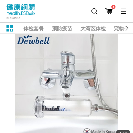
1
体检套餐
预防疫苗
大湾区体检
宠物健