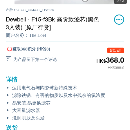
2 / 3
产品:
theloel_dewbell_F15f3bk
Dewbell - F15-f3Bk 高阶款滤芯(黑色
3入装) [原厂行货]
商户名称：
The Loel
赚取368积分 (HK$3)
5% off
368.0
为产品留下第一个评论
HK$
HK$388.0
详情
运用电气石与陶瓷球新特殊技术
滤除铁锈、有害的物质以及水中残余的氯浓度
易安装,易更换滤芯
大容量滤水器
滋润肌肤及头发
送货