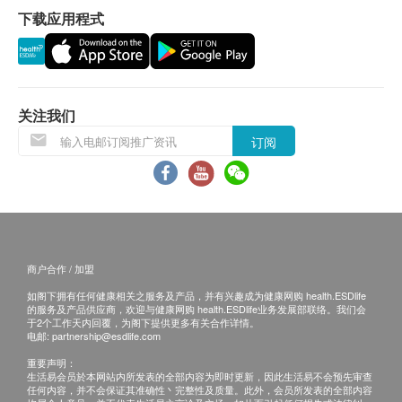
下载应用程式
当顾客收取已订购之货品时，有责任检查货品是否
有损毁情况，一经确认签收，恕不接受退换。
退换产品必须包装完整，如退换之产品有任何残缺
或过期退回，供应商有权不受理。
如有其他损坏或遗漏查询，顾客必须保留有效收据
关注我们
正本，并於送货後3个工作天内按下列方式联络
订阅
The Loel Co. Limited客户服务部跟进。
电邮:
info@theloel.com
查詢热线: 3153 2570
商户合作 / 加盟
如阁下拥有任何健康相关之服务及产品，并有兴趣成为健康网购 health.ESDlife
的服务及产品供应商，欢迎与健康网购 health.ESDlife业务发展部联络。我们会
于2个工作天内回覆，为阁下提供更多有关合作详情。
电邮:
partnership@esdlife.com
重要声明：
生活易会员於本网站内所发表的全部内容为即时更新，因此生活易不会预先审查
任何内容，并不会保证其准确性丶完整性及质量。此外，会员所发表的全部内容