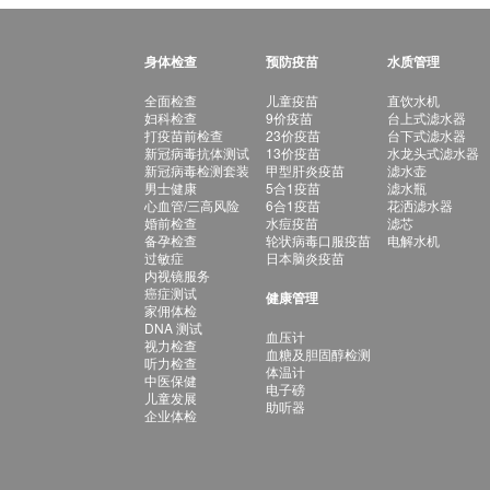
身体检查
预防疫苗
水质管理
全面检查
儿童疫苗
直饮水机
妇科检查
9价疫苗
台上式滤水器
打疫苗前检查
23价疫苗
台下式滤水器
新冠病毒抗体测试
13价疫苗
水龙头式滤水器
新冠病毒检测套装
甲型肝炎疫苗
滤水壶
男士健康
5合1疫苗
滤水瓶
心血管/三高风险
6合1疫苗
花洒滤水器
婚前检查
水痘疫苗
滤芯
备孕检查
轮状病毒口服疫苗
电解水机
过敏症
日本脑炎疫苗
内视镜服务
癌症测试
健康管理
家佣体检
DNA 测试
血压计
视力检查
血糖及胆固醇检测
听力检查
体温计
中医保健
电子磅
儿童发展
助听器
企业体检