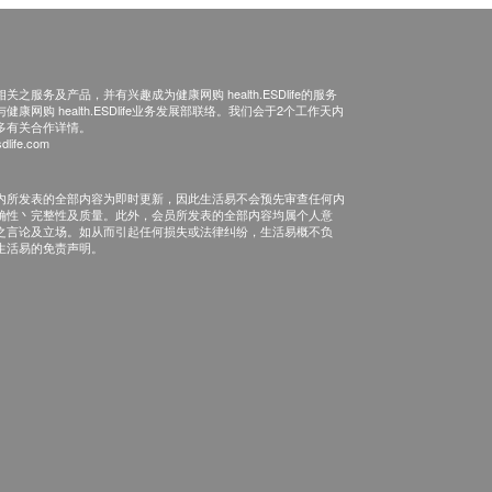
之服务及产品，并有兴趣成为健康网购 health.ESDlife的服务
康网购 health.ESDlife业务发展部联络。我们会于2个工作天内
多有关合作详情。
dlife.com
内所发表的全部内容为即时更新，因此生活易不会预先审查任何内
确性丶完整性及质量。此外，会员所发表的全部内容均属个人意
之言论及立场。如从而引起任何损失或法律纠纷，生活易概不负
生活易的免责声明。