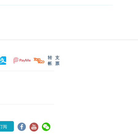
转
支
帐
票
订阅