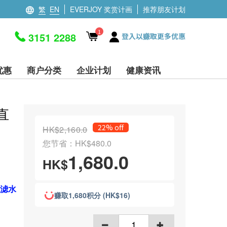
繁
EN
EVERJOY 奖赏计画
推荐朋友计划
1
3151 2288
登入以赚取更多优惠
优惠
商户分类
企业计划
健康资讯
式直
22% off
HK$2,160.0
您节省：HK$480.0
1,680.0
HK$
on滤水
赚取1,680积分 (HK$16)