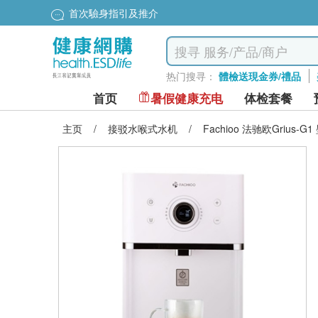
首次驗身指引及推介
热门搜寻：
體檢送現金券/禮品
首页
暑假健康充电
体检套餐
主页
/
接驳水喉式水机
/
Fachioo 法驰欧Grius