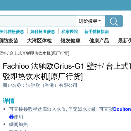
进阶搜寻
美邦體檢優惠
婦科檢查優惠
私家醫院
新手體檢指南
预防疫苗
大湾区体检
银发健康
健康产品
最新
-G1 壁挂/ 台上式直驳即热饮水机[原厂行货]
Fachioo 法驰欧Grius-G1 壁挂/ 台上
驳即热饮水机[原厂行货]
商户名称：
法驰欧（香港）有限公司
详情
可直接接驳星盆底出入水位, 但无滤水功能, 可直驳
Doult
器
使用
瞬间加热