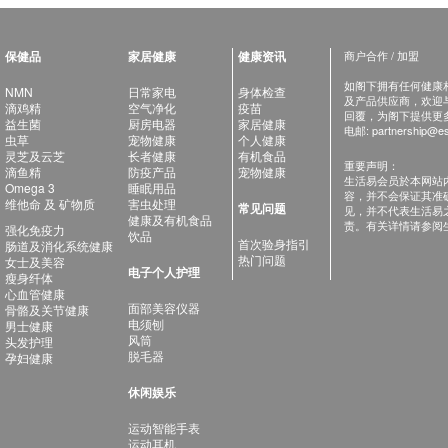
保健品
家居健康
健康资讯
商户合作 / 加盟
如阁下拥有任何健康相关
NMN
日常家电
身体检查
及产品供应商，欢迎与健
滴鸡精
空气净化
疫苗
回覆，为阁下提供更
益生菌
厨房电器
家居健康
电邮:
partnership@es
虫草
宠物健康
个人健康
灵芝及云芝
长者健康
有机食品
重要声明：
滴鱼精
防疫产品
宠物健康
生活易会员於本网站
Omega 3
睡眠用品
容，并不会保证其准
维他命 及 矿物质
害虫处理
常见问题
见，并不代表生活易
健康及有机食品
责。有关详情请参阅
强化免疫力
饮品
首次验身指引
肠道及消化系统健康
热门问题
女士及美容
电子个人护理
瘦身纤体
心血管健康
面部美容仪器
骨骼及关节健康
电须刨
男士健康
风筒
头发护理
脱毛器
孕妇健康
休闲娱乐
运动智能手表
运动耳机