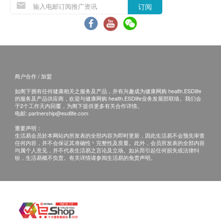
订阅
商户合作 / 加盟
如阁下拥有任何健康相关之服务及产品，并有兴趣成为健康网购 health.ESDlife
的服务及产品供应商，欢迎与健康网购 health.ESDlife业务发展部联络。我们会
于2个工作天内回覆，为阁下提供更多有关合作详情。
电邮:
partnership@esdlife.com
重要声明：
生活易会员於本网站内所发表的全部内容为即时更新，因此生活易不会预先审查
任何内容，并不会保证其准确性丶完整性及质量。此外，会员所发表的全部内容
均属个人意见，并不代表生活易之言论及立场。如从而引起任何损失或法律纠
纷，生活易概不负责。有关详情请参阅生活易的免责声明。