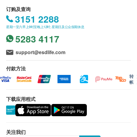
产品规格：
订购及查询
尺寸: H15.5 x W95 cm
3151 2288
重量: 152g
星期一至六早上9时至晚上12时; 星期日及公众假期休息
5283 4117
support@esdlife.com
付款方法
转
帐
下载应用程式
关注我们