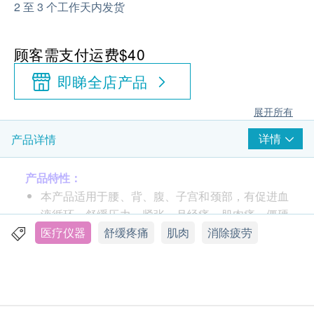
2 至 3 个工作天内发货
顾客需支付运费$40
即睇全店产品
展开所有
详情
产品详情
产品特性：
本产品适用于腰、背、腹、子宫和颈部，有促进血
液循环，舒缓压力、紧张、月经痛、肌肉痛、僵硬
及抽筋的问题。
医疗仪器
舒缓疼痛
肌肉
消除疲劳
作为日常保健，每天使用能有效预防及减低颈腰部
等问题的出现，改善寒冷体质，更令女性远离寒
冷、生理期疼痛。