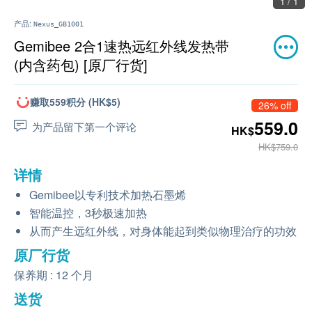
1 / 1
产品:
Nexus_GB1001
Gemibee 2合1速热远红外线发热带
(内含药包) [原厂行货]
赚取559积分 (HK$5)
26% off
559.0
为产品留下第一个评论
HK$
HK$759.0
详情
Gemibee以专利技术加热石墨烯
智能温控，3秒极速加热
从而产生远红外线，对身体能起到类似物理治疗的功效
原厂行货
保养期 : 12 个月
送货