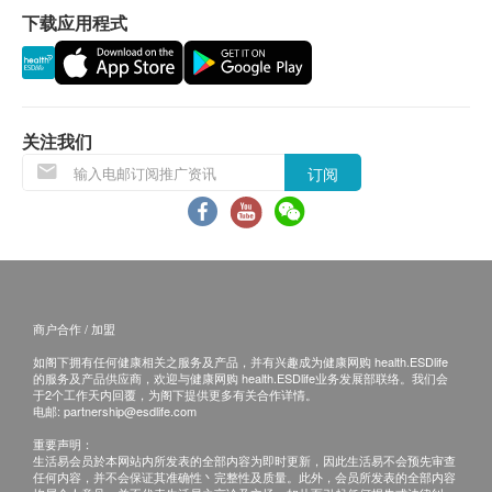
重量︰1.8kg
下载应用程式
星期六、日及公众假期休息
连接方式︰2.4GHz Wi-Fi + Bluetooth
喂食器材质︰ABS
送货条款：
宠物碗材质︰304不锈钢
购买 Altech Computer System Ltd 产品总额满
电源︰USB和D型碱性电池（电池必须另外购买）
HK$500，即可享本地免费送货服务。 账单总额未
关注我们
满HK$500需附加HK$50运费。
订阅
偏远地区需收取附加费:
东涌、机场及马湾 HK$150
愉景湾 HK$250
代理商不提供送货服务到岛屿地区，如南丫岛、长
洲及边境禁区等。只可相约到中环码头或禁区外交
商户合作 / 加盟
收。
如阁下拥有任何健康相关之服务及产品，并有兴趣成为健康网购 health.ESDlife
货车不能到达之地点,代理商需额外收费(如送货地
的服务及产品供应商，欢迎与健康网购 health.ESDlife业务发展部联络。我们会
点距离停车位多于100公尺，每50公尺收$50)
于2个工作天内回覆，为阁下提供更多有关合作详情。
电邮:
partnership@esdlife.com
如送货地点没有升降机而需步行楼梯搬运上楼,首3
重要声明：
级楼梯豁免收费，代理商将收取搬运费为每层
生活易会员於本网站内所发表的全部内容为即时更新，因此生活易不会预先审查
任何内容，并不会保证其准确性丶完整性及质量。此外，会员所发表的全部内容
HK$50。 (步行15级或以下当壹层计算。)