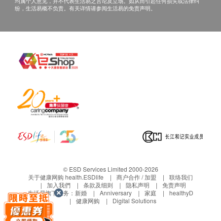
均属个人意见，并不代表生活易之言论及立场。如从而引起任何损失或法律纠
我们将于确定订单后3-7个工作天内安排发货。
纷，生活易概不负责。有关详情请参阅生活易的免责声明。
送货时间为星期一至五上午 11 时至下午 6 时，(星
期六 / 日 及公众假期除外)
不排除运送时间会因节日而有所影响。 当八号烈
风讯号悬挂或黑色暴雨警告生效时，送货服务时间
将会延迟。
所有订单须视乎相关货品的供应情况再作最后确
认。 倘若健康网购health. ESDlife未能提供任何订
单上的货品，健康网购health. ESDlife有权拒绝接
受该订单，并且会于送货前透过电话或电邮通知顾
客再作安排。
退换条款：
© ESD Services Limited 2000-2026
当顾客收取已订购之货品时，有责任检查货品是否
关于健康网购 health.ESDlife
商户合作 / 加盟
联络我们
加入我們
条款及细则
隐私声明
免责声明
有损毁情况，一经确认签收，恕不接受退换。
生活易旗下业务：
新婚
Anniversary
家庭
healthyD
退换产品必须包装完整，如退换之产品有任何残缺
健康网购
Digital Solutions
或过期退回，供应商有权不受理。