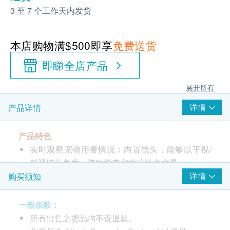
3 至 7 个工作天内发货
本店购物满$500即享
免费送货
即睇全店产品
展开所有
详情
产品详情
产品特色
实时观察宠物用餐情况︰内置镜头，能够以平视/
斜视镜头角度，随时检查宠物碗的食物量
防卡粮设计︰双向感应和45度陡坡设计，确保食物
详情
购买须知
输送畅通无阻、食物落得均匀。
防潮保鲜︰具有优质防尘罩，隔绝空气，防止食物
一般条款：
氧化。 （随附一个防潮包，可放置于顶盖中，以
所有出售之货品均不设退款。
锁住食物的新鲜度）