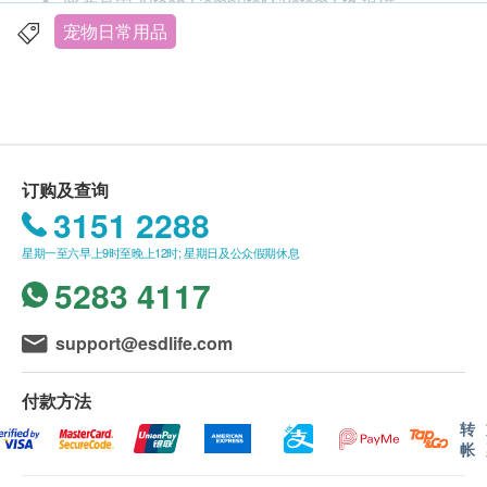
此产品由 Altech Computer System Ltd 提供。
6L特大粮仓︰在您外出时让宠物吃饱，可计划每天
如有任何争议，Altech Computer System Ltd 及 健
宠物日常用品
出餐时间，频率和份量
康网购health. ESDlife保留最终决议权。
每天餐数设定︰1 - 10 餐
每餐份量设计︰1 – 12 份(10 克- 120克/ 餐)
产品保养：
不锈钢制宠物碗︰采用高品质不锈钢及ABS， 兼
由购买日期计，提供一年香港本地保养和维修。
容3~13mm干粮，适配市面上绝大部份宠物干粮
请出示经销商发出的发票或收据
订购及查询
（包括一般干粮、冻干粮食、混合粮食及风干粮
该产品保养服务包括在保养期内正常使用情况下之
3151 2288
食）
零件故障
双重电源︰采用USB和D型碱性电池供电双供电设
星期一至六早上9时至晚上12时; 星期日及公众假期休息
保养服务不包括意外、人为损毁、跌撞、不正当之
计。内置应急电源系统，断电时自动切换到电池模
5283 4117
安装或操作所造成之损坏
式，不影响喂食计划。
保养公司: Altech Computer System Limited
保养地址:九龙荔枝角琼林街93号龙翔工业大厦7楼
support@esdlife.com
C室
产品规格
联络电话 :（852）3628-3377
付款方法
产品尺寸︰19.2 (长)* 19.2(宽) * 36.3(高) cm (连食
辨公时间︰
转
帐
物碗长34.6 cm)
星期一至五︰9:00 - 17:00 (午膳时间︰ 13:00 -
容量︰6L
14:00)