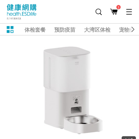
1
体检套餐
预防疫苗
大湾区体检
宠物健