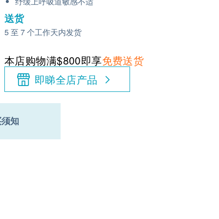
纾缓上呼吸道敏感不适
送货
5 至 7 个工作天内发货
本店购物满$800即享
免费送货
即睇全店产品
买须知