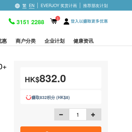
繁
EN
EVERJOY 奖赏计画
推荐朋友计划
1
3151 2288
登入以赚取更多优惠
优惠
商户分类
企业计划
健康资讯
0+
832.0
HK$
赚取832积分 (HK$8)