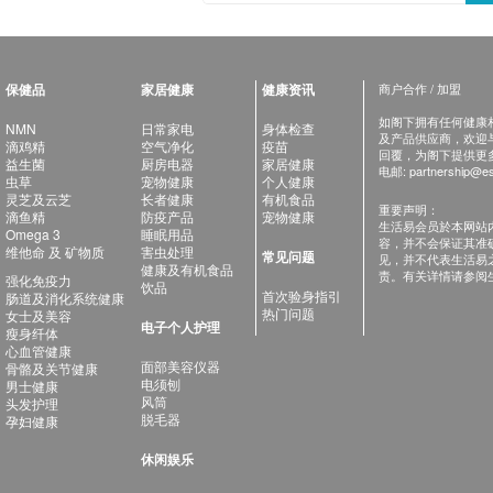
保健品
家居健康
健康资讯
商户合作 / 加盟
如阁下拥有任何健康相关
NMN
日常家电
身体检查
及产品供应商，欢迎与健
滴鸡精
空气净化
疫苗
回覆，为阁下提供更
益生菌
厨房电器
家居健康
电邮:
partnership@es
虫草
宠物健康
个人健康
灵芝及云芝
长者健康
有机食品
重要声明：
滴鱼精
防疫产品
宠物健康
生活易会员於本网站
Omega 3
睡眠用品
容，并不会保证其准
维他命 及 矿物质
害虫处理
常见问题
见，并不代表生活易
健康及有机食品
责。有关详情请参阅
强化免疫力
饮品
首次验身指引
肠道及消化系统健康
热门问题
女士及美容
电子个人护理
瘦身纤体
心血管健康
面部美容仪器
骨骼及关节健康
电须刨
男士健康
风筒
头发护理
脱毛器
孕妇健康
休闲娱乐