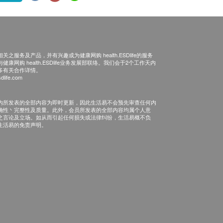
之服务及产品，并有兴趣成为健康网购 health.ESDlife的服务
康网购 health.ESDlife业务发展部联络。我们会于2个工作天内
多有关合作详情。
dlife.com
内所发表的全部内容为即时更新，因此生活易不会预先审查任何内
确性丶完整性及质量。此外，会员所发表的全部内容均属个人意
之言论及立场。如从而引起任何损失或法律纠纷，生活易概不负
生活易的免责声明。