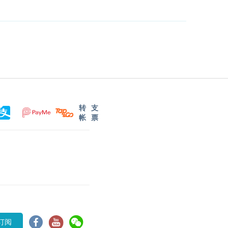
转
支
帐
票
订阅