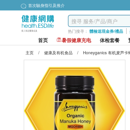
首次驗身指引及推介
热门搜寻：
體檢送現金券/禮品
首页
暑假健康充电
体检套餐
主页
/
健康及有机食品
/
Honeyganics 有机麦芦卡