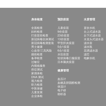
身体检查
预防疫苗
水质管理
全面检查
儿童疫苗
直饮水机
妇科检查
9价疫苗
台上式滤水器
打疫苗前检查
23价疫苗
台下式滤水器
新冠病毒抗体测试
13价疫苗
水龙头式滤水器
新冠病毒检测套装
甲型肝炎疫苗
滤水壶
男士健康
5合1疫苗
滤水瓶
心血管/三高风险
6合1疫苗
花洒滤水器
婚前检查
水痘疫苗
滤芯
备孕检查
轮状病毒口服疫苗
电解水机
过敏症
日本脑炎疫苗
内视镜服务
癌症测试
健康管理
家佣体检
DNA 测试
血压计
视力检查
血糖及胆固醇检测
听力检查
体温计
中医保健
电子磅
儿童发展
助听器
企业体检