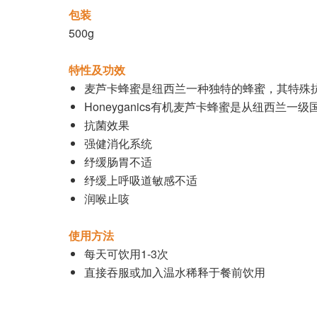
包装
500g
特性及功效
麦芦卡蜂蜜是纽西兰一种独特的蜂蜜，其特殊
Honeyganics有机麦芦卡蜂蜜是从纽西兰一
抗菌效果
强健消化系统
纾缓肠胃不适
纾缓上呼吸道敏感不适
润喉止咳
使用方法
每天可饮用1-3次
直接吞服或加入温水稀释于餐前饮用