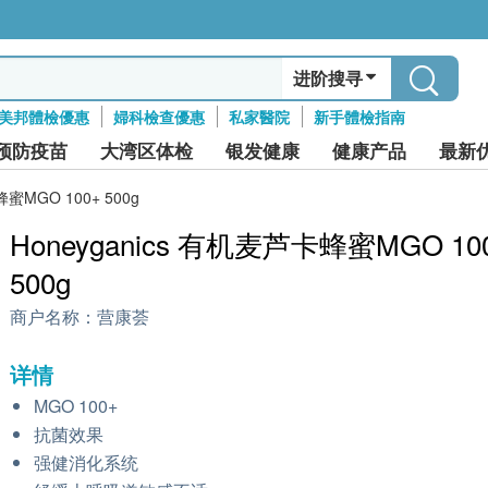
进阶搜寻
美邦體檢優惠
婦科檢查優惠
私家醫院
新手體檢指南
预防疫苗
大湾区体检
银发健康
健康产品
最新
蜂蜜MGO 100+ 500g
Honeyganics 有机麦芦卡蜂蜜MGO 10
500g
商户名称：
营康荟
详情
MGO 100+
抗菌效果
强健消化系统