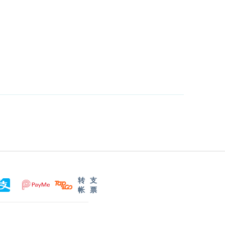
转
支
帐
票