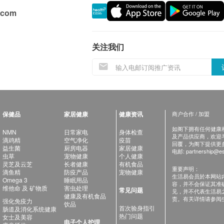
.com
关注我们
保健品
家居健康
健康资讯
商户合作 / 加盟
如阁下拥有任何健康相关
NMN
日常家电
身体检查
及产品供应商，欢迎与健
滴鸡精
空气净化
疫苗
回覆，为阁下提供更
益生菌
厨房电器
家居健康
电邮:
partnership@es
虫草
宠物健康
个人健康
灵芝及云芝
长者健康
有机食品
重要声明：
滴鱼精
防疫产品
宠物健康
生活易会员於本网站
Omega 3
睡眠用品
容，并不会保证其准
维他命 及 矿物质
害虫处理
常见问题
见，并不代表生活易
健康及有机食品
责。有关详情请参阅
强化免疫力
饮品
首次验身指引
肠道及消化系统健康
热门问题
女士及美容
电子个人护理