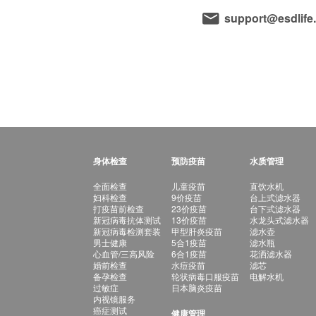
support@esdlife
身体检查
预防疫苗
水质管理
全面检查
儿童疫苗
直饮水机
妇科检查
9价疫苗
台上式滤水器
打疫苗前检查
23价疫苗
台下式滤水器
新冠病毒抗体测试
13价疫苗
水龙头式滤水器
新冠病毒检测套装
甲型肝炎疫苗
滤水壶
男士健康
5合1疫苗
滤水瓶
心血管/三高风险
6合1疫苗
花洒滤水器
婚前检查
水痘疫苗
滤芯
备孕检查
轮状病毒口服疫苗
电解水机
过敏症
日本脑炎疫苗
内视镜服务
癌症测试
健康管理