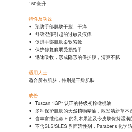
150毫升
特性及功效
预防手部肌肤干裂、干痒
舒缓湿疹引起的过敏及痕痒
促进手部肌肤柔软紧致
保护修复脆弱受损指甲
迅速吸收，形成隐形的保护膜，清爽不腻
适用人士
适合所有肌肤，特别是干燥肌肤
成份
Tuscan "IGP" 认证的特级初榨橄榄油
多种保护肌肤的天然植物精油，散发清新草本
含丰富维他命 E 的乳木果油及令皮肤保持湿润
不含SLS/SLES 界面活性剂，Parabens 化学防