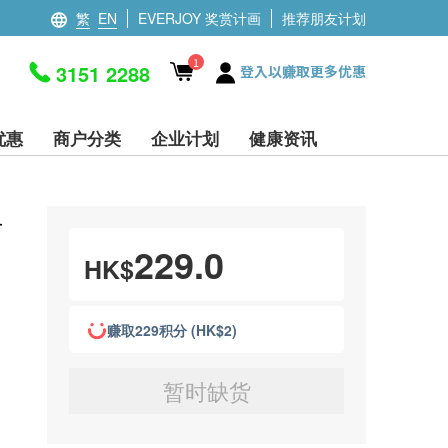
繁
EN
EVERJOY 奖赏计画
推荐朋友计划
1
3151 2288
登入以赚取更多优惠
优惠
商户分类
企业计划
健康资讯
升
229.0
HK$
赚取229积分 (HK$2)
暂时缺货