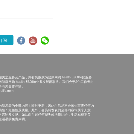
订阅
之服务及产品，并有兴趣成为健康网购 health.ESDlife的服务
康网购 health.ESDlife业务发展部联络。我们会于2个工作天内
多有关合作详情。
dlife.com
内所发表的全部内容为即时更新，因此生活易不会预先审查任何内
确性丶完整性及质量。此外，会员所发表的全部内容均属个人意
之言论及立场。如从而引起任何损失或法律纠纷，生活易概不负
生活易的免责声明。