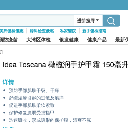
进阶搜寻
美邦體檢優惠
婦科檢查優惠
私家醫院
新手體檢指南
预防疫苗
大湾区体检
银发健康
健康产品
最新
毫升
Idea Toscana 橄榄润手护甲霜 150毫
详情
预防手部肌肤干裂、干痒
舒缓湿疹引起的过敏及痕痒
促进手部肌肤柔软紧致
保护修复脆弱受损指甲
迅速吸收，形成隐形的保护膜，清爽不腻