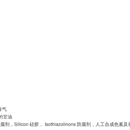
香气
的甘油
腐剂，Silicon 硅胶， Isothiazolinons 防腐剂，人工合成色素