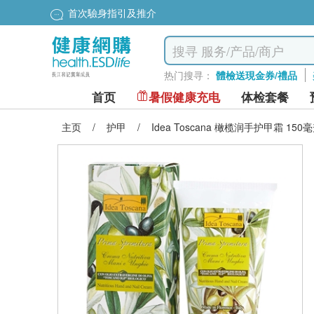
首次驗身指引及推介
热门搜寻：
體檢送現金券/禮品
首页
暑假健康充电
体检套餐
主页
/
护甲
/
Idea Toscana 橄榄润手护甲霜 150