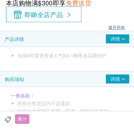
本店购物满$300即享
免费送货
即睇全店产品
展开所有
详情
产品详情
连续9年荣登香港人气No.1椰青水品牌的IF
详情
购买须知
一般条款：
所有出售货品均不设退款。
此产品由屈臣氏集团（香港）有限公司提供。
如有任何争议，屈臣氏集团（香港）有限公司及生
果汁
活容易保留最终决议权。