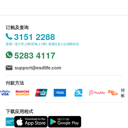
送货条款：
购买Watsons Water产品总额满HK$300，即可享
本地免费送货服务。账单总额未满HK$300需附加
订购及查询
HK$80运费。
3151 2288
我们将于确定订单后15个工作日内，依地区货期由
星期一至六早上9时至晚上12时; 星期日及公众假期休息
屈臣氏蒸馏水送上。
5283 4117
送货服务只限本地，送货范围包括港岛、九龙及新
界的一般地区。
送货服务不适用於偏远地区（例如：禁区）、离
support@esdlife.com
岛、愉景湾、流浮山、马湾（东涌市镇除外）等地
区、某些偏远区域或屈臣氏蒸馏水车辆难以到达地
付款方法
方及位于无升降机设施的楼层或相应的送货路程。
转
帐
不排除运送时间会因节日而有所影响。当八号烈风
讯号悬挂或黑色暴雨警告生效时，送货服务时间将
下载应用程式
会延迟。
所有订单须视乎相关货品的供应情况再作最后确
认。倘若生活容易未能提供任何订单上的货品，生