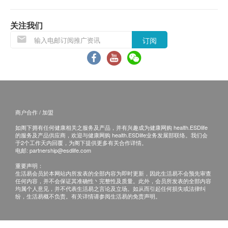
活容易有权拒绝接受该订单，并且会於送货前通过
电话或电邮通知顾客再作安排。
关注我们
订阅
饮品/食品：
货品质量保证，於顾客收到产品当日起计，食用期
应最少有6个月或以上。(6 个月以下之产品会列明
到期日于上产品详情中)
所有图片及产品资料只供参考。
商户合作 / 加盟
如阁下拥有任何健康相关之服务及产品，并有兴趣成为健康网购 health.ESDlife
退换条款：
的服务及产品供应商，欢迎与健康网购 health.ESDlife业务发展部联络。我们会
当顾客收取已订购货品时，有责任检查货品是否有
于2个工作天内回覆，为阁下提供更多有关合作详情。
电邮:
partnership@esdlife.com
损毁情况，一经确认签收，恕不接受退换。
重要声明：
退换产品必须包装完整，如退换产品有任何残缺或
生活易会员於本网站内所发表的全部内容为即时更新，因此生活易不会预先审查
任何内容，并不会保证其准确性丶完整性及质量。此外，会员所发表的全部内容
过期退回，供应商有权不受理。
均属个人意见，并不代表生活易之言论及立场。如从而引起任何损失或法律纠
如有其他损坏或遗漏查询，顾客必须保留有效收据
纷，生活易概不负责。有关详情请参阅生活易的免责声明。
正本，并於送货后3个工作日内按下列方式联络屈
臣氏集团（香港）有限公司客户服务部跟进。