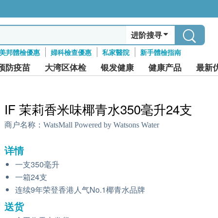
进阶搜寻
美邦體檢優惠
婦科檢查優惠
私家醫院
新手體檢指南
预防疫苗
大湾区体检
银发健康
健康产品
最新
IF 茉莉香米味椰青水350毫升24支
商户名称：
WatsMall Powered by Watsons Water
详情
一支350毫升
一箱24支
连续9年荣登香港人气No.1椰青水品牌
送货