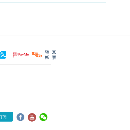
转
支
帐
票
订阅