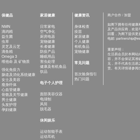
保健品
家居健康
健康资讯
商户合作 / 加盟
如阁下拥有任何健康相关
NMN
日常家电
身体检查
及产品供应商，欢迎与健
滴鸡精
空气净化
疫苗
回覆，为阁下提供更
益生菌
厨房电器
家居健康
电邮:
partnership@es
虫草
宠物健康
个人健康
灵芝及云芝
长者健康
有机食品
重要声明：
滴鱼精
防疫产品
宠物健康
生活易会员於本网站
Omega 3
睡眠用品
容，并不会保证其准
维他命 及 矿物质
害虫处理
常见问题
见，并不代表生活易
健康及有机食品
责。有关详情请参阅
强化免疫力
饮品
首次验身指引
肠道及消化系统健康
热门问题
女士及美容
电子个人护理
瘦身纤体
心血管健康
面部美容仪器
骨骼及关节健康
电须刨
男士健康
风筒
头发护理
脱毛器
孕妇健康
休闲娱乐
运动智能手表
运动耳机