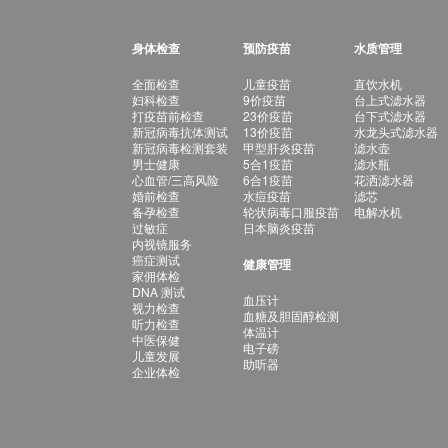
身体检查
预防疫苗
水质管理
全面检查
儿童疫苗
直饮水机
妇科检查
9价疫苗
台上式滤水器
打疫苗前检查
23价疫苗
台下式滤水器
新冠病毒抗体测试
13价疫苗
水龙头式滤水器
新冠病毒检测套装
甲型肝炎疫苗
滤水壶
男士健康
5合1疫苗
滤水瓶
心血管/三高风险
6合1疫苗
花洒滤水器
婚前检查
水痘疫苗
滤芯
备孕检查
轮状病毒口服疫苗
电解水机
过敏症
日本脑炎疫苗
内视镜服务
癌症测试
健康管理
家佣体检
DNA 测试
血压计
视力检查
血糖及胆固醇检测
听力检查
体温计
中医保健
电子磅
儿童发展
助听器
企业体检