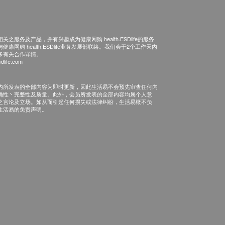
之服务及产品，并有兴趣成为健康网购 health.ESDlife的服务
康网购 health.ESDlife业务发展部联络。我们会于2个工作天内
多有关合作详情。
dlife.com
内所发表的全部内容为即时更新，因此生活易不会预先审查任何内
确性丶完整性及质量。此外，会员所发表的全部内容均属个人意
之言论及立场。如从而引起任何损失或法律纠纷，生活易概不负
生活易的免责声明。