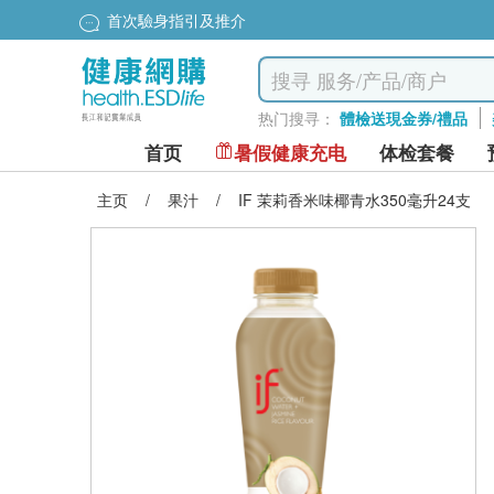
首次驗身指引及推介
热门搜寻：
體檢送現金券/禮品
首页
暑假健康充电
体检套餐
主页
/
果汁
/
IF 茉莉香米味椰青水350毫升24支