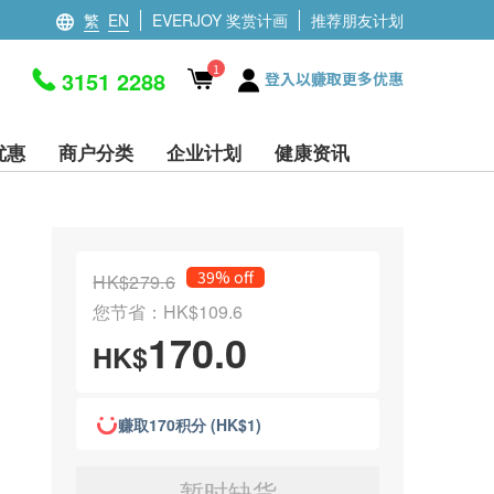
繁
EN
EVERJOY 奖赏计画
推荐朋友计划
1
3151 2288
登入以赚取更多优惠
优惠
商户分类
企业计划
健康资讯
39% off
HK$279.6
您节省：HK$109.6
170.0
HK$
赚取170积分 (HK$1)
暂时缺货