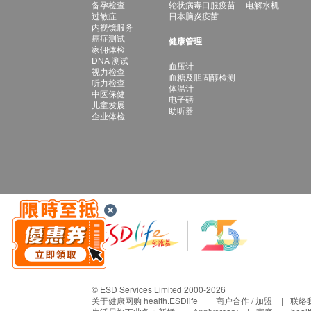
备孕检查
轮状病毒口服疫苗
电解水机
过敏症
日本脑炎疫苗
内视镜服务
癌症测试
健康管理
家佣体检
DNA 测试
血压计
视力检查
血糖及胆固醇检测
听力检查
体温计
中医保健
电子磅
儿童发展
助听器
企业体检
© ESD Services Limited 2000-2026
关于健康网购 health.ESDlife
商户合作 / 加盟
联络