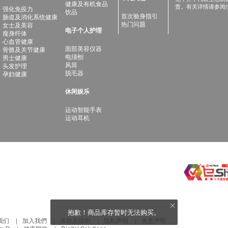
健康及有机食品
责。有关详情请参阅
强化免疫力
饮品
首次验身指引
肠道及消化系统健康
热门问题
女士及美容
电子个人护理
瘦身纤体
心血管健康
面部美容仪器
骨骼及关节健康
电须刨
男士健康
风筒
头发护理
脱毛器
孕妇健康
休闲娱乐
运动智能手表
运动耳机
抱歉！商品库存暂时无法购买。
我们
加入我們
条款及细则
隐私声明
免责声明