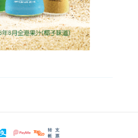
转
支
帐
票