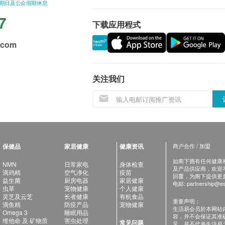
星期日及公众假期休息
7
下载应用程式
.com
关注我们
保健品
家居健康
健康资讯
商户合作 / 加盟
如阁下拥有任何健康相关
NMN
日常家电
身体检查
及产品供应商，欢迎与健
滴鸡精
空气净化
疫苗
回覆，为阁下提供更
益生菌
厨房电器
家居健康
电邮:
partnership@es
虫草
宠物健康
个人健康
灵芝及云芝
长者健康
有机食品
重要声明：
滴鱼精
防疫产品
宠物健康
生活易会员於本网站
Omega 3
睡眠用品
容，并不会保证其准
维他命 及 矿物质
害虫处理
常见问题
见，并不代表生活易