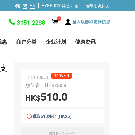
繁
EN
EVERJOY 奖赏计画
推荐朋友计划
1
3151 2288
登入以赚取更多优惠
优惠
商户分类
企业计划
健康资讯
4支
39% off
HK$838.8
您节省：HK$328.8
510.0
HK$
赚取510积分 (HK$5)
暂时缺货