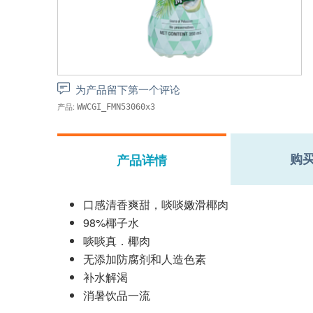
为产品留下第一个评论
产品:
WWCGI_FMN53060x3
购
产品详情
口感清香爽甜，啖啖嫩滑椰肉
98%椰子水
啖啖真．椰肉
无添加防腐剂和人造色素
补水解渴
消暑饮品一流