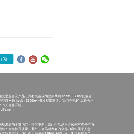
订阅
之服务及产品，并有兴趣成为健康网购 health.ESDlife的服务
康网购 health.ESDlife业务发展部联络。我们会于2个工作天内
多有关合作详情。
dlife.com
内所发表的全部内容为即时更新，因此生活易不会预先审查任何内
确性丶完整性及质量。此外，会员所发表的全部内容均属个人意
之言论及立场。如从而引起任何损失或法律纠纷，生活易概不负