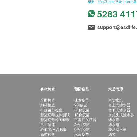
星期一至六早上9时至晚上12时; 
5283 411
support@esdlife
身体检查
预防疫苗
水质管理
全面检查
儿童疫苗
直饮水机
妇科检查
9价疫苗
台上式滤水器
打疫苗前检查
23价疫苗
台下式滤水器
新冠病毒抗体测试
13价疫苗
水龙头式滤水器
新冠病毒检测套装
甲型肝炎疫苗
滤水壶
男士健康
5合1疫苗
滤水瓶
心血管/三高风险
6合1疫苗
花洒滤水器
婚前检查
水痘疫苗
滤芯