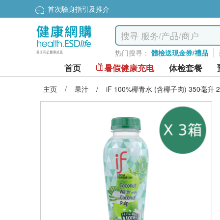
首次驗身指引及推介
热门搜寻：
體檢送現金券/禮品
首页
暑假健康充电
体检套餐
主页
/
果汁
/
iF 100%椰青水 (含椰子肉) 350毫升 2