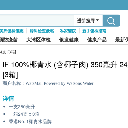
进阶搜寻
美邦體檢優惠
婦科檢查優惠
私家醫院
新手體檢指南
预防疫苗
大湾区体检
银发健康
健康产品
最新
4支 [3箱]
iF 100%椰青水 (含椰子肉) 350毫升 2
[3箱]
商户名称：
WatsMall Powered by Watsons Water
详情
一支350毫升
一箱24支 x 3箱
香港No. 1椰青水品牌