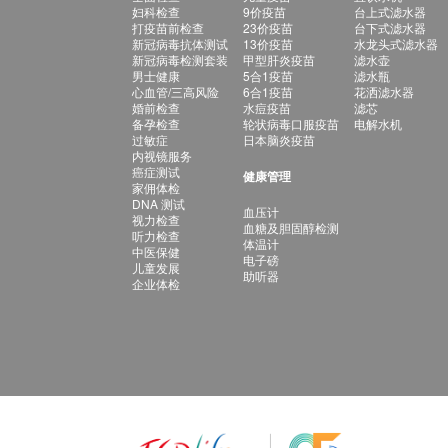
妇科检查
9价疫苗
台上式滤水器
打疫苗前检查
23价疫苗
台下式滤水器
新冠病毒抗体测试
13价疫苗
水龙头式滤水器
新冠病毒检测套装
甲型肝炎疫苗
滤水壶
男士健康
5合1疫苗
滤水瓶
心血管/三高风险
6合1疫苗
花洒滤水器
婚前检查
水痘疫苗
滤芯
备孕检查
轮状病毒口服疫苗
电解水机
过敏症
日本脑炎疫苗
内视镜服务
癌症测试
健康管理
家佣体检
DNA 测试
血压计
视力检查
血糖及胆固醇检测
听力检查
体温计
中医保健
电子磅
儿童发展
助听器
企业体检