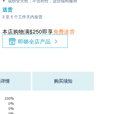
成份全天然，不含药性，适合猫狗服用
送货
3 至 5 个工作天内发货
本店购物满$250即享
免费送货
即睇全店产品
品详情
购买须知
100%
0%
0%
0%